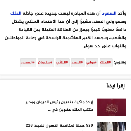
وأكد
السعود
أن هذه المبادرة ليست جديدة على جلالة
الملك
وسمو ولي العهد، مشيرًا إلى أن هذا الاهتمام الملكي يشكل
دافعًا معنويًا كبيرًا ويعزز من العلاقة المتينة بين القيادة
والشعب، ويجسد القيم الهاشمية الراسخة في رعاية المواطنين
والنواب على حد سواء.
وسوم:
#الملك
#وولي
#العهد
#النائب
#سليمان
#السعود
إقرأ ايضاً
إرادة ملكية بتعيين رئيس الديوان ومدير
مكتب الملك عضوين في...
520 حملة لمكافحة التسول تضبط 228