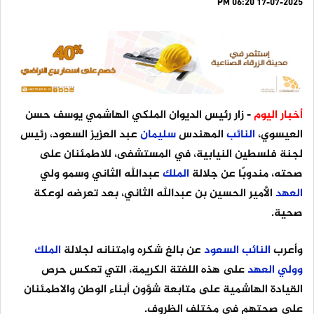
17-07-2025 06:20 PM
أخبار اليوم
- زار رئيس الديوان الملكي الهاشمي يوسف حسن
العيسوي،
النائب
المهندس
سليمان
عبد العزيز السعود، رئيس
لجنة فلسطين النيابية، في المستشفى، للاطمئنان على
صحته، مندوبًا عن جلالة
الملك
عبدالله الثاني وسمو ولي
العهد
الأمير الحسين بن عبدالله الثاني، بعد تعرضه لوعكة
صحية.
وأعرب
النائب
السعود
عن بالغ شكره وامتنانه لجلالة
الملك
وولي
العهد
على هذه اللفتة الكريمة، التي تعكس حرص
القيادة الهاشمية على متابعة شؤون أبناء الوطن والاطمئنان
على صحتهم في مختلف الظروف.