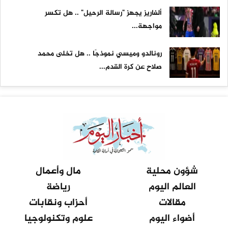
ألفاريز يجهز "رسالة الرحيل" .. هل تكسر
مواجهة...
رونالدو وميسي نموذجًا .. هل تخلى محمد
صلاح عن كرة القدم...
شؤون محلية
مال وأعمال
العالم اليوم
رياضة
مقالات
أحزاب ونقابات
أضواء اليوم
علوم وتكنولوجيا