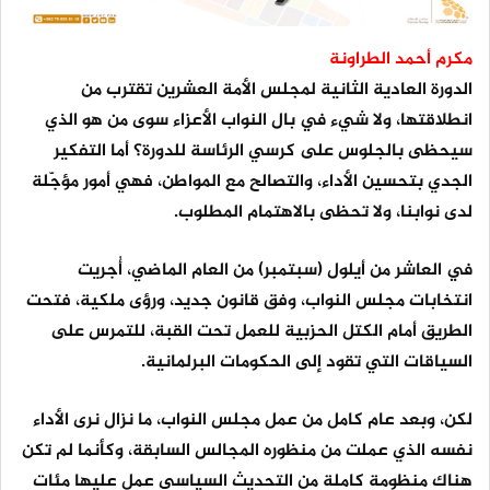
مكرم أحمد الطراونة
الدورة العادية الثانية لمجلس الأمة العشرين تقترب من
انطلاقتها، ولا شيء في بال النواب الأعزاء سوى من هو الذي
سيحظى بالجلوس على كرسي الرئاسة للدورة؟ أما التفكير
الجدي بتحسين الأداء، والتصالح مع المواطن، فهي أمور مؤجّلة
لدى نوابنا، ولا تحظى بالاهتمام المطلوب.
في العاشر من أيلول (سبتمبر) من العام الماضي، أُجريت
انتخابات مجلس النواب، وفق قانون جديد، ورؤى ملكية، فتحت
الطريق أمام الكتل الحزبية للعمل تحت القبة، للتمرس على
السياقات التي تقود إلى الحكومات البرلمانية.
لكن، وبعد عام كامل من عمل مجلس النواب، ما نزال نرى الأداء
نفسه الذي عملت من منظوره المجالس السابقة، وكأنما لم تكن
هناك منظومة كاملة من التحديث السياسي عمل عليها مئات