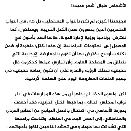
الأشخاص طوال أشهر عديدة!
فجيعتنا الكبرى لم تكن بالنواب المستقلين، بل هي في النواب
المتحزبين الذين ينضوون ضمن الكتل الحزبية، ويمتلكون، كما
نفترض، برنامجا ورؤية لإدارة الدولة، طالما أنهم يأملون في
الوصول إلى الحكومات البرلمانية. إن هذه الكتل؛ منفردة أو ضمن
تكتلات أوسع، يفترض بها أن تقوم بالمعارضة الإيجابية التي
تنطلق من المصلحة العامة، وأن تمارس عملها كحكومة ظل
حقيقية تمتلك الرؤية والقدرة على أن تكون إضافة حقيقية في
جميع الملفات المطروحة اليوم على الساحة الأردنية.
لكن، ولسوء الحظ، لم يظهر أي من هذه الممارسات في أداء
نواب المجلس الحالي، بما فيها الكتل الحزبية، فقد أخفقت
بدورها الأساسي في الانتقال بالعمل النيابي من الطابع الفردي
والمناطقي، إلى العمل الجماعي المنظم، وتناست برامجها
التي تشدقت بها طويلا وهي تحشد الناخبين للفوز بأصواتهم.