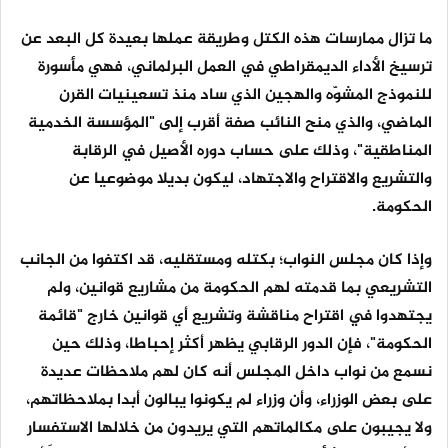
ما تزال ممارسات هذه الكتل وطريقة عملها بعيدة كل البعد عن
ترسيخ الأداء الديمقراطي في العمل البرلماني، فهي مأسورة
للنموذج المشوّه والهجين الذي ساد منذ تسعينيات القرن
الماضي، والذي منح النائب صفة أقرب إلى "المؤسسة الخدمية
المناطقية"، وذلك على حساب دوره الأصيل في الرقابة
والتشريع والاقتراح والاجتهاد، ليكون بديلا موضوعيا عن
الحكومة.
وإذا كان مجلس النواب؛ بكتله ومستقليه، قد اكتفوا من الجانب
التشريعي بما قدمته لهم الحكومة من مشاريع قوانين، ولم
يجتهدوا في اقتراح مناقشة وتشريع أي قوانين خارج "قائمة
الحكومة"، فإن الدور الرقابي يظهر أكثر إحباطا، وذلك حين
نسمع من نواب داخل المجلس أنه كان لهم ملاحظات عديدة
على بعض الوزراء، وأن وزراء لم يكونوا يبالون أبدا بملاحظاتهم،
ولا يجيبون على مكالماتهم التي يريدون من خلالها الاستفسار