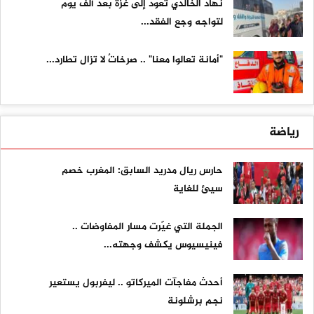
نهاد الخالدي تعود إلى غزة بعد ألف يوم
لتواجه وجع الفقد...
"أمانة تعالوا معنا" .. صرخاتٌ لا تزال تطارد...
رياضة
حارس ريال مدريد السابق: المغرب خصم
سيئ للغاية
الجملة التي غيّرت مسار المفاوضات ..
فينيسيوس يكشف وجهته...
أحدث مفاجآت الميركاتو .. ليفربول يستعير
نجم برشلونة