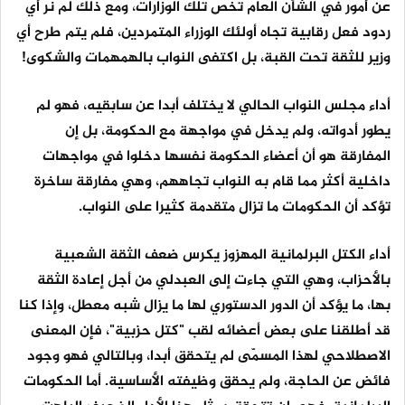
عن أمور في الشأن العام تخص تلك الوزارات، ومع ذلك لم نرَ أي
ردود فعل رقابية تجاه أولئك الوزراء المتمردين، فلم يتم طرح أي
وزير للثقة تحت القبة، بل اكتفى النواب بالهمهمات والشكوى!
أداء مجلس النواب الحالي لا يختلف أبدا عن سابقيه، فهو لم
يطور أدواته، ولم يدخل في مواجهة مع الحكومة، بل إن
المفارقة هو أن أعضاء الحكومة نفسها دخلوا في مواجهات
داخلية أكثر مما قام به النواب تجاههم، وهي مفارقة ساخرة
تؤكد أن الحكومات ما تزال متقدمة كثيرا على النواب.
أداء الكتل البرلمانية المهزوز يكرس ضعف الثقة الشعبية
بالأحزاب، وهي التي جاءت إلى العبدلي من أجل إعادة الثقة
بها، ما يؤكد أن الدور الدستوري لها ما يزال شبه معطل، وإذا كنا
قد أطلقنا على بعض أعضائه لقب "كتل حزبية"، فإن المعنى
الاصطلاحي لهذا المسمّى لم يتحقق أبدا، وبالتالي فهو وجود
فائض عن الحاجة، ولم يحقق وظيفته الأساسية. أما الحكومات