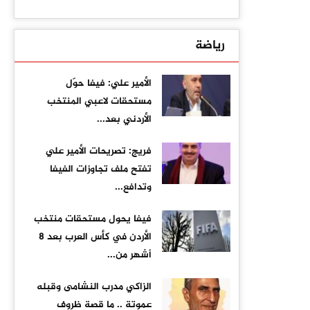
رياضة
الأمير علي: فيفا حوّل
مستحقات لاعبي المنتخب
الأردني بعد...
فريج: تصريحات الأمير علي
تفتح ملف تجاوزات الفيفا
وتدافع...
فيفا يحول مستحقات منتخب
الأردن في كأس العرب بعد 8
أشهر من...
الزاكي مدرب النشامى وقبله
عموتة .. ما قصة ظروف