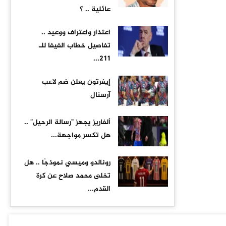
عائلية .. ؟
اعتذار واعتراف ووعيد ..
تفاصيل خطاب الفيفا للـ
211...
إيفرتون يعلن ضم لاعب
آرسنال
ألفاريز يجهز "رسالة الرحيل" ..
هل تكسر مواجهة...
رونالدو وميسي نموذجًا .. هل
تخلى محمد صلاح عن كرة
القدم...