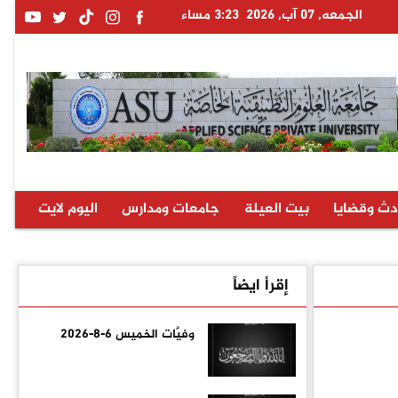
الجمعه, 07 آب, 2026
3:23 مساء
دث وقضايا
بيت العيلة
جامعات ومدارس
اليوم لايت
إقرأ ايضاً
وفيَّات الخميس 6-8-2026