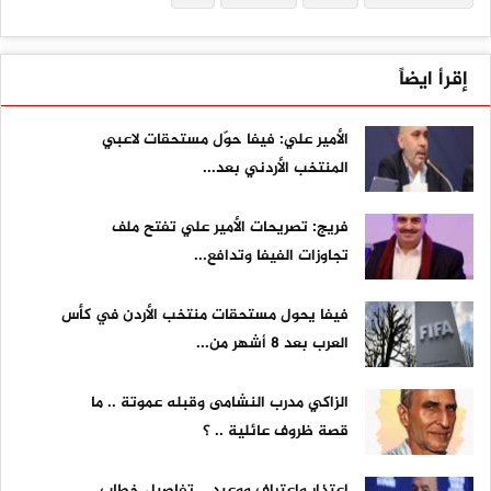
إقرأ ايضاً
الأمير علي: فيفا حوّل مستحقات لاعبي
المنتخب الأردني بعد...
فريج: تصريحات الأمير علي تفتح ملف
تجاوزات الفيفا وتدافع...
فيفا يحول مستحقات منتخب الأردن في كأس
العرب بعد 8 أشهر من...
الزاكي مدرب النشامى وقبله عموتة .. ما
قصة ظروف عائلية .. ؟
اعتذار واعتراف ووعيد .. تفاصيل خطاب