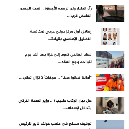
رآه الطيار ولم ترصده الأجهزة .. قصة الجسم
الغامض قرب...
إطلاق أول مركز دولي عربي لمكافحة
التضليل الإعلامي بقيادة...
نهاد الخالدي تعود إلى غزة بعد ألف يوم
لتواجه وجع الفقد...
"أمانة تعالوا معنا" .. صرخاتٌ لا تزال تطارد...
هل بين الركاب طبيب؟ .. وزير الصحة التركي
يتدخل لإسعاف...
توقيف مسلح في ملعب غولف تابع للرئيس