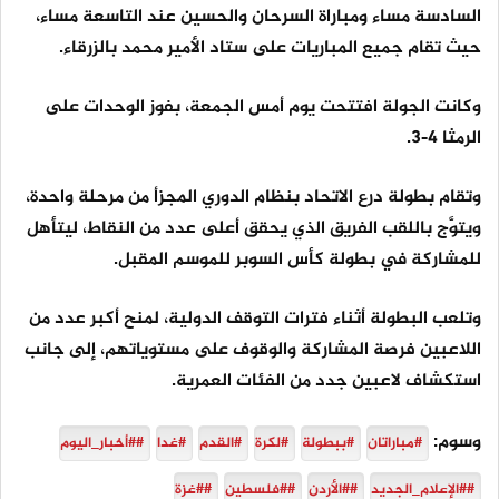
السادسة مساء ومباراة السرحان والحسين عند التاسعة مساء،
حيث تقام جميع المباريات على ستاد الأمير محمد بالزرقاء.
وكانت الجولة افتتحت يوم أمس الجمعة، بفوز الوحدات على
الرمثا 4-3.
وتقام بطولة درع الاتحاد بنظام الدوري المجزأ من مرحلة واحدة،
ويتوَّج باللقب الفريق الذي يحقق أعلى عدد من النقاط، ليتأهل
للمشاركة في بطولة كأس السوبر للموسم المقبل.
وتلعب البطولة أثناء فترات التوقف الدولية، لمنح أكبر عدد من
اللاعبين فرصة المشاركة والوقوف على مستوياتهم، إلى جانب
استكشاف لاعبين جدد من الفئات العمرية.
وسوم:
#مباراتان
#ببطولة
#لكرة
#القدم
#غدا
##أخبار_اليوم
##الإعلام_الجديد
##الأردن
##فلسطين
##غزة