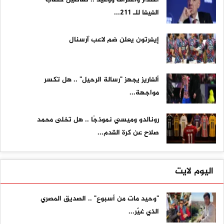
الفيفا للـ 211...
إيفرتون يعلن ضم لاعب آرسنال
ألفاريز يجهز "رسالة الرحيل" .. هل تكسر
مواجهة...
رونالدو وميسي نموذجًا .. هل تخلى محمد
صلاح عن كرة القدم...
اليوم لايت
"وحيد مات من أسبوع" .. الصديق المصري
الذي غيّر...