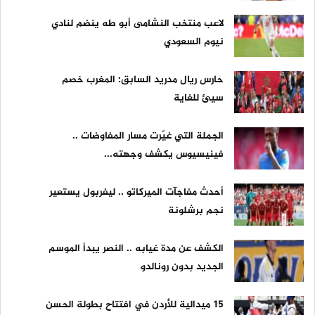
لاعب منتخب النشامى أبو طه ينضم لنادي
نيوم السعودي
حارس ريال مدريد السابق: المغرب خصم
سيئ للغاية
الجملة التي غيّرت مسار المفاوضات ..
فينيسيوس يكشف وجهته...
أحدث مفاجآت الميركاتو .. ليفربول يستعير
نجم برشلونة
الكشف عن مدة غيابه .. النصر يبدأ الموسم
الجديد بدون رونالدو
15 ميدالية للأردن في افتتاح بطولة الحسن