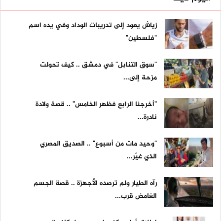
زياش يعود إلى تدريبات الوداد وفي يده اسم
"فلسطين"
"سوق التنابل" في دمشق .. كيف تحولت
مزحة إلى...
"أخرجنا الرابع فظهر الخامس" .. قصة ولادة
نادرة...
"وحيد مات من أسبوع" .. الصديق المصري
الذي غيّر...
رآه الطيار ولم ترصده الأجهزة .. قصة الجسم
الغامض قرب...