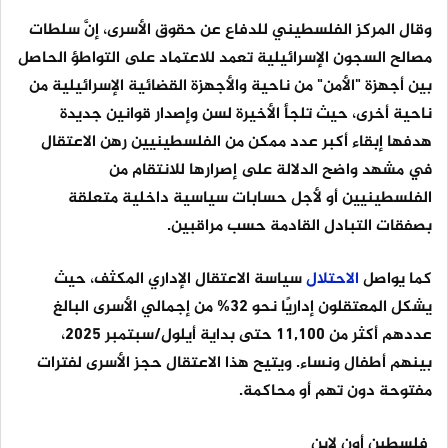
وقال المركز الفلسطيني للدفاع عن حقوق الأسرى، إنَّ سلطات
مصالح السجون الإسرائيلية تعمد للاعتماد على التواطؤ الحاصل
بين أجهزة "الأمن" من ناحية والأجهزة القضائية الإسرائيلية من
ناحية أخرى، حيث تلجأ الأخيرة لسن وإصدار قوانين جديدة
هدفها إبقاء أكبر عدد ممكن من الفلسطينيين رهن الاعتقال
في مشهد واضح الدلالة على إصرارها للانتقام من
الفلسطينيين أو لأجل حسابات سياسية داخلية متعلقة
بصفقات التبادل القادمة حسب مراقبين.
كما يواصل
الاحتلال
سياسة الاعتقال الإداري المكثف، حيث
يشكل المعتقلون إداريًا نحو 32% من إجمالي الأسرى البالغ
عددهم أكثر من 11,100 حتى بداية أيلول/سبتمبر 2025،
بينهم أطفال ونساء. ويتيح هذا الاعتقال حجز الأسرى لفترات
مفتوحة دون تهم أو محاكمة.
فلسطين أون لاين