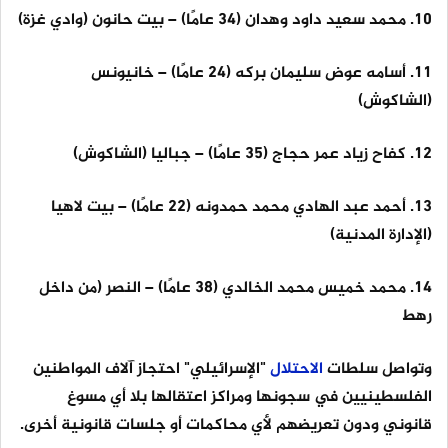
10. محمد سعيد داود وهدان (34 عامًا) – بيت حانون (وادي غزة)
11. أسامه عوض سليمان بركه (24 عامًا) – خانيونس
(الشاكوش)
12. كفاح زياد عمر حجاج (35 عامًا) – جباليا (الشاكوش)
13. أحمد عبد الهادي محمد حمدونه (22 عامًا) – بيت لاهيا
(الإدارة المدنية)
14. محمد خميس محمد الخالدي (38 عامًا) – النصر (من داخل
رهط
وتواصل سلطات
الاحتلال
"الإسرائيلي" احتجاز آلاف المواطنين
الفلسطينيين في سجونها ومراكز اعتقالها بلا أي مسوغ
قانوني ودون تعريضهم لأي محاكمات أو جلسات قانونية أخرى.