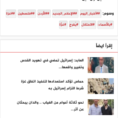
وسوم:
##أخبار_اليوم
##الإعلام_الجديد
##الأردن
##فلسطين
##غزة
#بالأسماء:
#الاحتلال
#يُفرج
#غزَّة
إقرأ ايضاً
العابد: إسرائيل تمضي في تهويد القدس
وتغيير واقعها...
حماس تؤكد استعدادها لتنفيذ اتفاق غزة
شرط التزام إسرائيل به
نحو ثلاثة أعوام من الغياب .. والدان يبحثان
عن أثر...