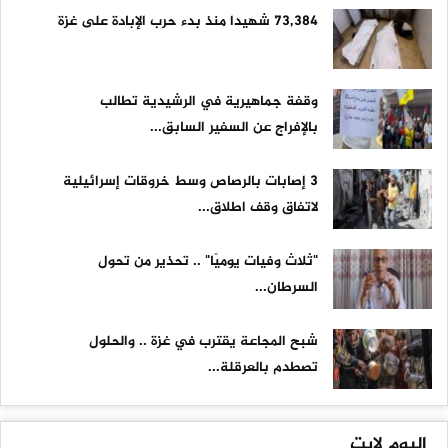
73,384 شهيدا منذ بدء حرب الإبادة على غزة
وقفة جماهيرية في الرشيدية تطالب
بالإفراج عن السفير السابق...
3 إصابات بالرصاص وسط خروقات إسرائيلية
لاتفاق وقف اطلاق...
"ثلاث وفيات يوميًا" .. تحذير من تحول
السرطان...
شبح المجاعة يقترب في غزة .. والحلول
تصطدم بالعرقلة...
اليوم لايت