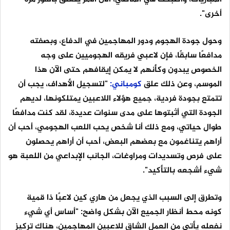
أخرى".
وحول جودة الهجوم ودور المهاجمين في الدفاع، وبصفته
مدافعًا سابقًا، فإن لاعبي فريقه الهجوميين على وجه
الخصوص يبدون وكأنهم لا يمكن إيقافهم حتى الآن هذا
الموسم، وعن ذلك علق
كومباني:
"لتسجيل الأهداف، يجب أن
تتمتع بجودة فردية، جميع هؤلاء اللاعبين يمتلكونها، لديهم
الجودة التي أثبتوها على مدى سنوات عديدة، لقد كنت مدافعًا
طوال حياتي، ومع ذلك أنا شخص يحب اللعب الهجومي، أحب أن
أراهم يتناغمون مع بعضهم البعض، أحب أن أراهم يحصلون
على فرص وتسديدات ومراوغات، الجانب الإبداعي من اللعبة هو
شيء أشجعه بالتأكيد".
وتطرق إلى السبب الذي يجعل من هاري كين لاعبًا ذا قمية
كونه محط أنظار الجميع الآن بشكل واضح: "أساس أي شيء
نفعله يأتي من العمل الشاق للاعبين المهاجمين، هناك تركيز