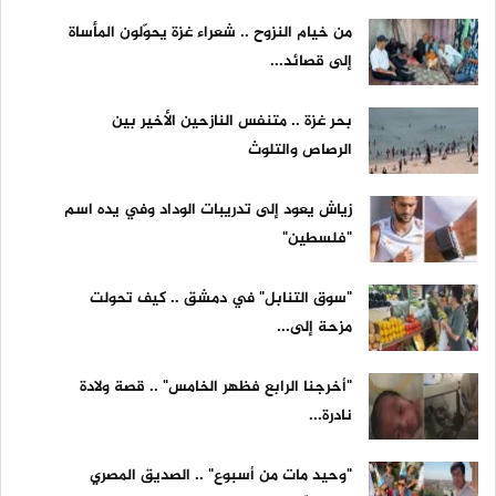
من خيام النزوح .. شعراء غزة يحوّلون المأساة
إلى قصائد...
بحر غزة .. متنفس النازحين الأخير بين
الرصاص والتلوث
زياش يعود إلى تدريبات الوداد وفي يده اسم
"فلسطين"
"سوق التنابل" في دمشق .. كيف تحولت
مزحة إلى...
"أخرجنا الرابع فظهر الخامس" .. قصة ولادة
نادرة...
"وحيد مات من أسبوع" .. الصديق المصري