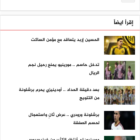
إقرأ ايضاً
الحسين إربد يتعاقد مع مؤمن الساكت
تدخل حاسم .. مورينيو يمنع رحيل نجم
الريال
بعد دقيقة الحداد .. أودينيزي يحرم برشلونة
من التتويج
برشلونة ورودري .. عرض ثانٍ واستعجال
لحسم الصفقة
مورينيو: لم أنتظر الكثير من فينيسيوس ..