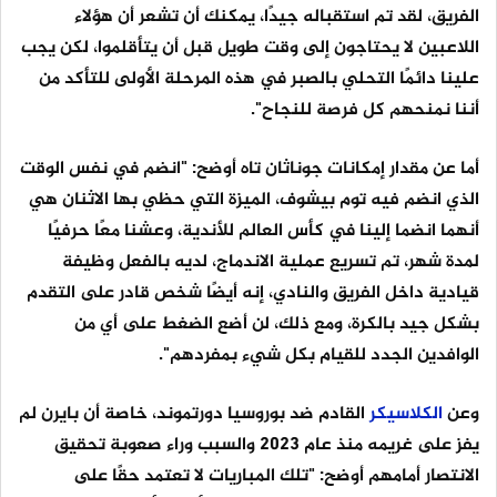
الفريق، لقد تم استقباله جيدًا، يمكنك أن تشعر أن هؤلاء
اللاعبين لا يحتاجون إلى وقت طويل قبل أن يتأقلموا، لكن يجب
علينا دائمًا التحلي بالصبر في هذه المرحلة الأولى للتأكد من
أننا نمنحهم كل فرصة للنجاح".
أما عن مقدار إمكانات جوناثان تاه أوضح: "انضم في نفس الوقت
الذي انضم فيه توم بيشوف، الميزة التي حظي بها الاثنان هي
أنهما انضما إلينا في كأس العالم للأندية، وعشنا معًا حرفيًا
لمدة شهر، تم تسريع عملية الاندماج، لديه بالفعل وظيفة
قيادية داخل الفريق والنادي، إنه أيضًا شخص قادر على التقدم
بشكل جيد بالكرة، ومع ذلك، لن أضع الضغط على أي من
الوافدين الجدد للقيام بكل شيء بمفردهم".
وعن
الكلاسيكر
القادم ضد بوروسيا دورتموند، خاصة أن بايرن لم
يفز على غريمه منذ عام 2023 والسبب وراء صعوبة تحقيق
الانتصار أمامهم أوضح: "تلك المباريات لا تعتمد حقًا على