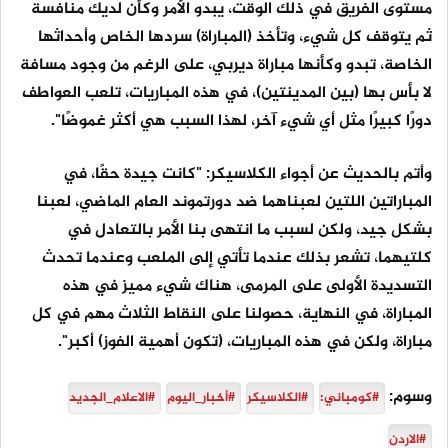
مستوى الفريق في ذلك الوقت، يبدو الأمر وكأن لديك منافسة
ثم يتوقف كل شيء، وتأخذ (المباراة) سردها الخاص وأحداثها
الخاصة، تبدو وكأنها مباراة ديربي، على الرغم من وجود مسافة
لا بأس بها (بين المدينتين)، في هذه المباريات، تلعب العواطف
دورًا كبيرًا مثل أي شيء آخر، لهذا السبب هي أكثر غموضًا".
وأتم بالحديث عن أجواء الكلاسيكر: "كانت جيدة حقًا، في
المباراتين اللتين لعبناهما ضد دورتموند العام الماضي، لعبنا
بشكل جيد، ولكن لسبب ما انتهى بنا الأمر بالتعادل في
كلتيهما، تشعر بذلك عندما تأتي إلى الملعب وعندما تحدث
التسديدة الأولى على المرمى، هناك شيء مميز في هذه
المباراة، في النهاية، حصولنا على النقاط الثلاث مهم في كل
مباراة، ولكن في هذه المباريات، (تكون أهمية الفوز) أكبر".
وسوم:
#كومباني:
#الكلاسيكر
#أخبار_اليوم
#الاعلام_الجديد
#الاردن