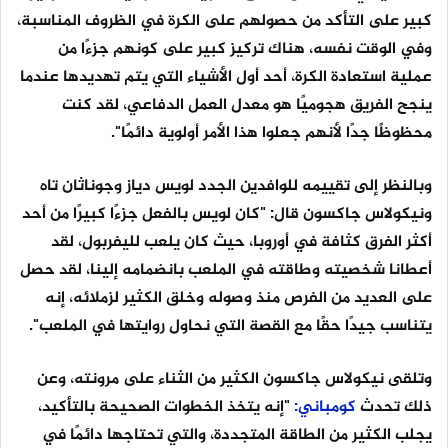
كبير على التأكد من حصولهم على الكرة في الظروف المناسبة،
وفي الوقت نفسه، هناك تركيز كبير على كونهم جزءًا من
عملية استعادة الكرة، أحد أول الأشياء التي يتم تهديدها عندما
ينجح الفريق هجوميًا هو معدل العمل الدفاعي، لقد كنت
محظوظًا جدًا لأنهم جعلوا هذا الأمر أولوية دائمًا".
وبالنظر إلى تقييمه للوافدين الجدد لويس دياز وجوناثان تاه
ونيكولاس جاكسون قال: "كان لويس بالفعل جزءًا كبيرًا من أحد
أكثر الفرق كثافة في أوروبا، حيث كان يلعب لليفربول، لقد
أعطانا شخصيته وطاقته في الملعب بانضمامه إلينا، لقد حصل
على العديد من الفرص منذ وصوله وخلق الكثير لزملائه، إنه
يتناسب جيدًا حقًا مع القصة التي نحاول روايتها في الملعب".
وتلقى نيكولاس جاكسون الكثير من الثناء على مرونته، وعن
ذلك تحدث
كومباني:
"إنه يتخذ الخطوات الصحيحة بالتأكيد،
يجلب الكثير من الطاقة المتجددة، والتي تحتاجها دائمًا في