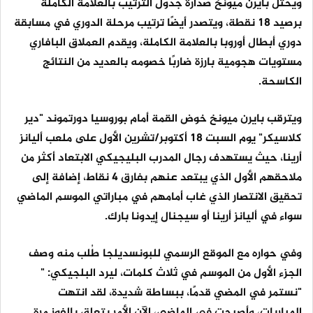
ويحتل بايرن ميونخ صدارة جدول الترتيب بالعلامة الكاملة
برصيد 18 نقطة، ويتصدر أيضًا ترتيب مرحلة الدوري في مسابقة
دوري أبطال أوروبا بالعلامة الكاملة، ويقدم العملاق البافاري
مستويات هجومية بارزة ضاربًا خصومه بالعديد من النتائج
الكاسحة.
ويترقب بايرن ميونخ خوض القمة أمام بوروسيا دورتموند "دير
كلاسيكر" يوم السبت 18 أكتوبر/تشرين الأول على ملعب أليانز
أرينا، حيث يستهدف رجال المدرب البليجيكي الابتعاد أكثر من
ملاحقهم الأول الذي يبتعد عنهم بفارق 4 نقاط، إضافة إلى
تحقيق الانتصار الذي غاب أمامهم في مباراتي الموسم الماضي
سواء في أليانز أرينا أو سيجنال إيدونا بارك.
وفي حواره مع الموقع الرسمي للبونسديلجا طُلب منه وصف
الجزء الأول من الموسم في ثلاث كلمات، ليرد البلجيكي: "
"نستمر في المضي قدمًا، ببساطة شديدة، لقد انتهت
المباريات، وأصبحت في الماضي، الآن الأمر يتعلق بالفوز مرة