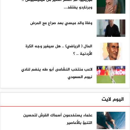
وبرناردو يفتقد...
وفاة والد ميسي بعد صراع مع المرض
المال ( الرياضي) .. هل سيغير وجه الكرة
الأردنية .. ؟
لاعب منتخب النشامى أبو طه ينضم لنادي
نيوم السعودي
اليوم لايت
علماء يستخدمون أسماك القرش لتحسين
التنبؤ بالأعاصير