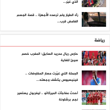
الذي غيّر...
رآه الطيار ولم ترصده الأجهزة .. قصة الجسم
الغامض قرب...
رياضة
حارس ريال مدريد السابق: المغرب خصم
سيئ للغاية
الجملة التي غيّرت مسار المفاوضات ..
فينيسيوس يكشف وجهته...
أحدث مفاجآت الميركاتو .. ليفربول يستعير
نجم برشلونة