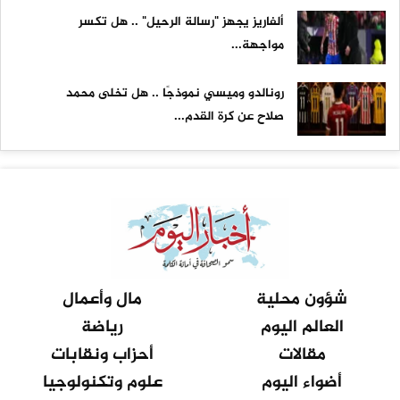
ألفاريز يجهز "رسالة الرحيل" .. هل تكسر
مواجهة...
رونالدو وميسي نموذجًا .. هل تخلى محمد
صلاح عن كرة القدم...
شؤون محلية
مال وأعمال
العالم اليوم
رياضة
مقالات
أحزاب ونقابات
أضواء اليوم
علوم وتكنولوجيا