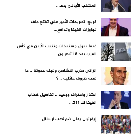
المنتخب الأردني بعد...
فريج: تصريحات الأمير علي تفتح ملف
تجاوزات الفيفا وتدافع...
فيفا يحول مستحقات منتخب الأردن في كأس
العرب بعد 8 أشهر من...
الزاكي مدرب النشامى وقبله عموتة .. ما
قصة ظروف عائلية .. ؟
اعتذار واعتراف ووعيد .. تفاصيل خطاب
الفيفا للـ 211...
إيفرتون يعلن ضم لاعب آرسنال