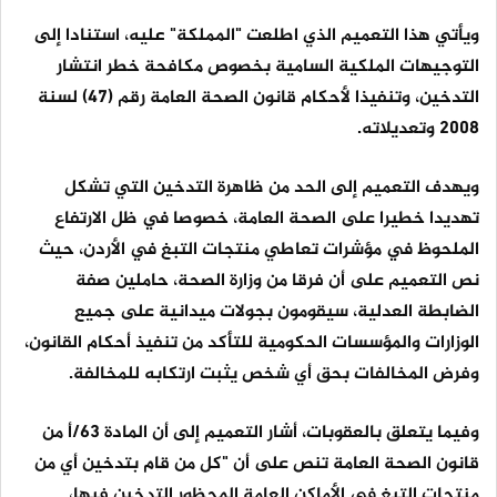
ويأتي هذا التعميم الذي اطلعت "المملكة" عليه، استنادا إلى
التوجيهات الملكية السامية بخصوص مكافحة خطر انتشار
التدخين، وتنفيذا لأحكام قانون الصحة العامة رقم (47) لسنة
2008 وتعديلاته.
ويهدف التعميم إلى الحد من ظاهرة التدخين التي تشكل
تهديدا خطيرا على الصحة العامة، خصوصا في ظل الارتفاع
الملحوظ في مؤشرات تعاطي منتجات التبغ في الأردن، حيث
نص التعميم على أن فرقا من وزارة الصحة، حاملين صفة
الضابطة العدلية، سيقومون بجولات ميدانية على جميع
الوزارات والمؤسسات الحكومية للتأكد من تنفيذ أحكام القانون،
وفرض المخالفات بحق أي شخص يثبت ارتكابه للمخالفة.
وفيما يتعلق بالعقوبات، أشار التعميم إلى أن المادة 63/أ من
قانون الصحة العامة تنص على أن "كل من قام بتدخين أي من
منتجات التبغ في الأماكن العامة المحظور التدخين فيها،