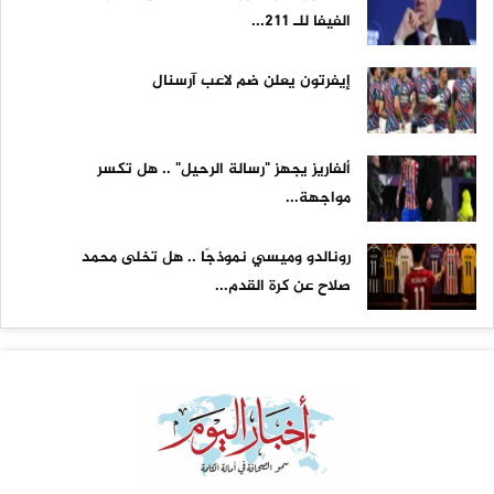
الفيفا للـ 211...
إيفرتون يعلن ضم لاعب آرسنال
ألفاريز يجهز "رسالة الرحيل" .. هل تكسر
مواجهة...
رونالدو وميسي نموذجًا .. هل تخلى محمد
صلاح عن كرة القدم...