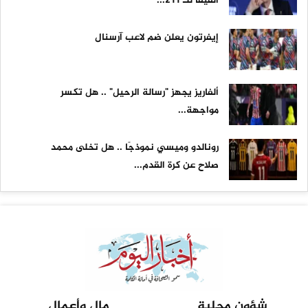
الفيفا للـ 211...
إيفرتون يعلن ضم لاعب آرسنال
ألفاريز يجهز "رسالة الرحيل" .. هل تكسر
مواجهة...
رونالدو وميسي نموذجًا .. هل تخلى محمد
صلاح عن كرة القدم...
شؤون محلية
مال وأعمال