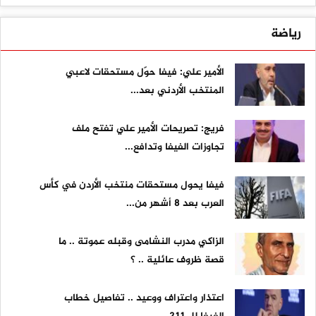
رياضة
الأمير علي: فيفا حوّل مستحقات لاعبي
المنتخب الأردني بعد...
فريج: تصريحات الأمير علي تفتح ملف
تجاوزات الفيفا وتدافع...
فيفا يحول مستحقات منتخب الأردن في كأس
العرب بعد 8 أشهر من...
الزاكي مدرب النشامى وقبله عموتة .. ما
قصة ظروف عائلية .. ؟
اعتذار واعتراف ووعيد .. تفاصيل خطاب