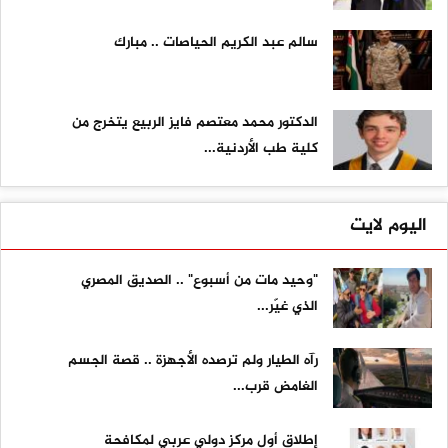
سالم عبد الكريم الحياصات .. مبارك
الدكتور محمد معتصم فايز الربيع يتخرج من
كلية طب الأردنية...
اليوم لايت
"وحيد مات من أسبوع" .. الصديق المصري
الذي غيّر...
رآه الطيار ولم ترصده الأجهزة .. قصة الجسم
الغامض قرب...
إطلاق أول مركز دولي عربي لمكافحة