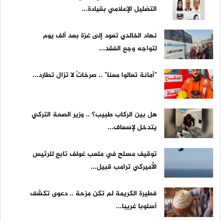
التضليل الإعلامي بقيادة...
نهاد الخالدي تعود إلى غزة بعد ألف يوم
لتواجه وجع الفقد...
"أمانة تعالوا معنا" .. صرخاتٌ لا تزال تطارد...
هل بين الركاب طبيب؟ .. وزير الصحة التركي
يتدخل لإسعاف...
توقيف مسلح في ملعب غولف تابع للرئيس
الأميركي ترامب قبيل...
فطيرة الكريمة لم تكن مزحة .. دعوى تكشف
أسلوبا غريبا...