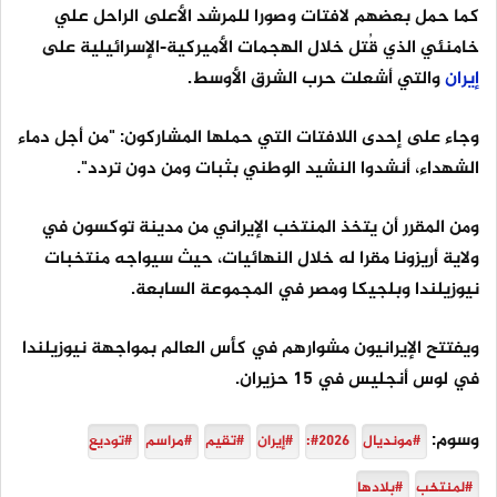
كما حمل بعضهم لافتات وصورا للمرشد الأعلى الراحل علي
خامنئي الذي قُتل خلال الهجمات الأميركية-الإسرائيلية على
إيران
والتي أشعلت حرب الشرق الأوسط.
وجاء على إحدى اللافتات التي حملها المشاركون: "من أجل دماء
الشهداء، أنشدوا النشيد الوطني بثبات ومن دون تردد".
ومن المقرر أن يتخذ المنتخب الإيراني من مدينة توكسون في
ولاية أريزونا مقرا له خلال النهائيات، حيث سيواجه منتخبات
نيوزيلندا وبلجيكا ومصر في المجموعة السابعة.
ويفتتح الإيرانيون مشوارهم في كأس العالم بمواجهة نيوزيلندا
في لوس أنجليس في 15 حزيران.
وسوم:
#مونديال
#2026:
#إيران
#تقيم
#مراسم
#توديع
#لمنتخب
#بلادها