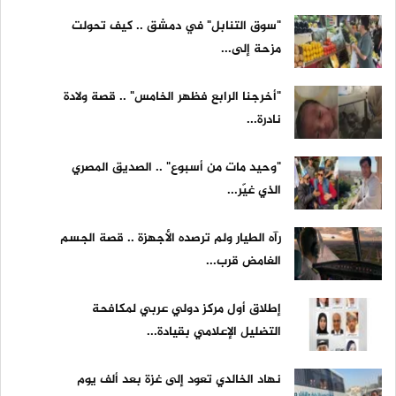
"سوق التنابل" في دمشق .. كيف تحولت
مزحة إلى...
"أخرجنا الرابع فظهر الخامس" .. قصة ولادة
نادرة...
"وحيد مات من أسبوع" .. الصديق المصري
الذي غيّر...
رآه الطيار ولم ترصده الأجهزة .. قصة الجسم
الغامض قرب...
إطلاق أول مركز دولي عربي لمكافحة
التضليل الإعلامي بقيادة...
نهاد الخالدي تعود إلى غزة بعد ألف يوم