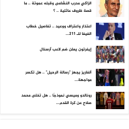
الزاكي مدرب النشامى وقبله عموتة .. ما
قصة ظروف عائلية .. ؟
اعتذار واعتراف ووعيد .. تفاصيل خطاب
الفيفا للـ 211...
إيفرتون يعلن ضم لاعب آرسنال
ألفاريز يجهز "رسالة الرحيل" .. هل تكسر
مواجهة...
رونالدو وميسي نموذجًا .. هل تخلى محمد
صلاح عن كرة القدم...