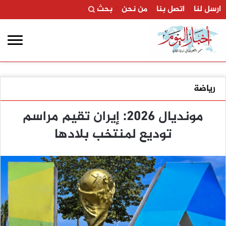
ارسل لنا
اتصل بنا
من نحن
بحث
رياضة
مونديال 2026: إيران تقيم مراسم
توديع لمنتخب بلادها