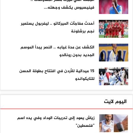
فينيسيوس يكشف وجهته...
أحدث مفاجآت الميركاتو .. ليفربول يستعير
نجم برشلونة
الكشف عن مدة غيابه .. النصر يبدأ الموسم
الجديد بدون رونالدو
15 ميدالية للأردن في افتتاح بطولة الحسن
للتايكواندو
اليوم لايت
زياش يعود إلى تدريبات الوداد وفي يده اسم
"فلسطين"