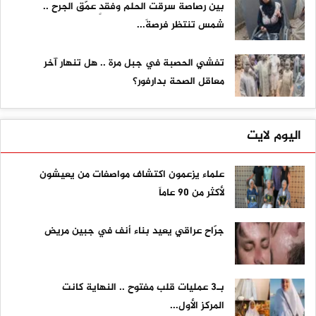
بين رصاصة سرقت الحلم وفقدٍ عمّق الجرح ..
شمس تنتظر فرصةً...
تفشي الحصبة في جبل مرة .. هل تنهار آخر
معاقل الصحة بدارفور؟
اليوم لايت
علماء يزعمون اكتشاف مواصفات من يعيشون
لأكثر من 90 عاماً
جرّاح عراقي يعيد بناء أنف في جبين مريض
بـ3 عمليات قلب مفتوح .. النهاية كانت
المركز الأول...