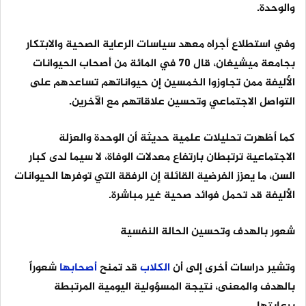
والوحدة.
وفي استطلاع أجراه معهد سياسات الرعاية الصحية والابتكار
بجامعة ميشيغان، قال 70 في المائة من أصحاب الحيوانات
الأليفة ممن تجاوزوا الخمسين إن حيواناتهم تساعدهم على
التواصل الاجتماعي وتحسين علاقاتهم مع الآخرين.
كما أظهرت تحليلات علمية حديثة أن الوحدة والعزلة
الاجتماعية ترتبطان بارتفاع معدلات الوفاة، لا سيما لدى كبار
السن، ما يعزز الفرضية القائلة إن الرفقة التي توفرها الحيوانات
الأليفة قد تحمل فوائد صحية غير مباشرة.
شعور بالهدف وتحسين الحالة النفسية
وتشير دراسات أخرى إلى أن
الكلاب
قد تمنح
أصحابها
شعوراً
بالهدف والمعنى، نتيجة المسؤولية اليومية المرتبطة