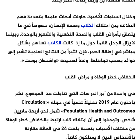
الصحة العامة، بل وربما إطالة العمر أيضاً.
وخلال السنوات الأخيرة، حاولت أبحاث علمية متعددة فهم
العلاقة بين امتلاك
الكلاب
وصحة الإنسان، خصوصاً في ما
يتعلق بأمراض القلب والصحة النفسية والشعور بالوحدة. وبينما
لا يزال الجدل قائماً حول ما إذا كانت
الكلاب
تساهم بشكل
مباشر في إطالة العمر، فإن كثيراً من النتائج العلمية تشير إلى
فوائد يصعب تجاهلها. وفقاً لصحيفة «واشنطن بوست».
انخفاض خطر الوفاة وأمراض القلب
في واحدة من أبرز الدراسات التي تناولت هذا الموضوع، نشر
باحثون عام 2019 تحليلاً علمياً في مجلة «Circulation:
Population Health and Outcomes» شمل نحو أربعة ملايين
شخص، وتوصلوا إلى أن امتلاك كلب ارتبط بانخفاض خطر الوفاة
من مختلف الأسباب بنسبة بلغت 24 في المائة مقارنة
بالأشخاص الذين لا يمتلكون كلاباً.