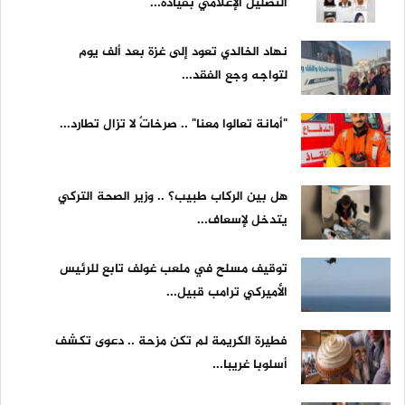
التضليل الإعلامي بقيادة...
نهاد الخالدي تعود إلى غزة بعد ألف يوم
لتواجه وجع الفقد...
"أمانة تعالوا معنا" .. صرخاتٌ لا تزال تطارد...
هل بين الركاب طبيب؟ .. وزير الصحة التركي
يتدخل لإسعاف...
توقيف مسلح في ملعب غولف تابع للرئيس
الأميركي ترامب قبيل...
فطيرة الكريمة لم تكن مزحة .. دعوى تكشف
أسلوبا غريبا...