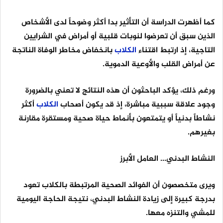
كما أظهرت الدراسة أن التأثير بدا أكثر وضوحاً لدى الأشخاص
الذين سبق أن تعرضوا لنوبات قلبية أو أمراض في الشرايين
التاجية، إذ ارتبط اقتناء
الكلاب
بانخفاض مخاطر الوفاة الناتجة
عن أمراض القلب والأوعية الدموية.
ورغم ذلك، يؤكد الباحثون أن هذه النتائج لا تعني بالضرورة
وجود علاقة سببية مباشرة، إذ قد يكون أصحاب
الكلاب
أكثر
نشاطاً بدنياً أو يتمتعون بأنماط حياة صحية ومستقرة مقارنة
بغيرهم.
النشاط البدني... العامل الأبرز
ويرى متخصصون أن الفوائد الصحية المرتبطة بالكلاب تعود
بدرجة كبيرة إلى زيادة النشاط البدني، نتيجة الحاجة اليومية
للمشي والتنزه معها.