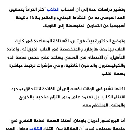
وتشير دراسات عدة إلى أن أصحاب
الكلاب
أكثر التزاماً بتحقيق
الحد الموصى به من النشاط البدني، والمقدر بـ150 دقيقة
أسبوعياً من التمارين المتوسطة إلى القوية.
وتوضح الدكتورة بيث فريتس، الأستاذة المساعدة في كلية
الطب بجامعة هارفارد والمتخصصة في الطب الفيزيائي وإعادة
التأهيل، أن الانتظام في المشي يساعد على خفض ضغط الدم
والكوليسترول والدهون الثلاثية، وهي مؤشرات ترتبط مباشرة
بصحة القلب.
لكنها تشير في الوقت نفسه إلى أن الفائدة لا تتحقق بمجرد
اقتناء الكلب، بل تعتمد على مدى التزام صاحبه بالخروج
والمشي المنتظم معه.
أما البروفسور أدريان باومان، أستاذ الصحة العامة الفخري في
جامعة سيدني، فيرى أن العلاقة بين اقتناء
الكلاب
وطول العمر