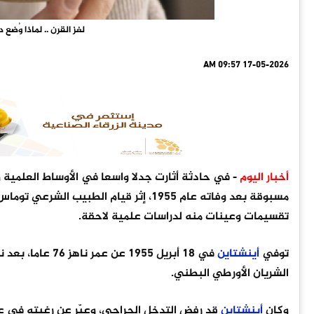
لغز القرن .. لماذا وُض
17-05-2026 09:57 AM
أخبار اليوم
- في حادثة أثارت جدلا واسعا في الأوساط العلمية 
مسبوقة بعد وفاته عام 1955، إثر قيام الط
تقسيمات وعينات منه لدراسات علمية لاحقة.
توفي
أينشتاين
الشريان الأورطي البطني.
وكان
أينشتاين
قد رفض التدخل الجراحي، وعبّر عن رغبته في عدم