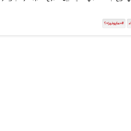
ء
#«مايونيز»؟