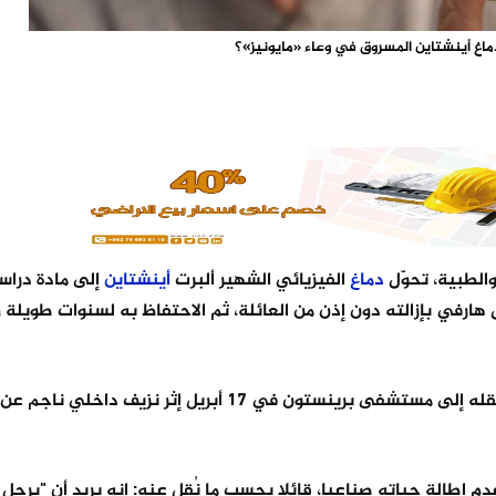
ع دماغ أينشتاين المسروق في وعاء «مايونيز»؟
والطبية، تحوّل
دماغ
الفيزيائي الشهير ألبرت
أينشتاين
إلى مادة دراس
بيب الشرعي توماس هارفي بإزالته دون إذن من العائلة، ثم الاحتفاظ به لسنوات طويلة 
في 18 أبريل 1955 عن عمر ناهز 76 عاما، بعد نقله إلى مستشفى برينستون في 17 أبريل إثر 
 إطالة حياته صناعيا، قائلا بحسب ما نُقل عنه: إنه يريد أن "يرحل