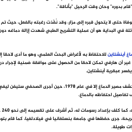
 "قام بدوره" وحان وقت الرحيل "بأناقة".
فاة حتى لا يتحول قبره إلى مزار، وقد نُفّذت رغبته بالفعل، حيث تم
عائلة في البداية هو أن عملية التشريح الطبي شهدت إزالة دماغه دون
اغ
أينشتاين
للاحتفاظ به لأغراض البحث العلمي، وهو ما أدى لاحقا إ
، غير أن هارفي تمكن لاحقا من الحصول على موافقة ضمنية لإجراء در
يفسر عبقرية أينشتاين.
ورغم هذا التعهد، لم تُنشر أي نتائج علمية لفترة طويلة، ولم يُكشف مصير الدماغ إلا في عام 1978، حين أجرى
وبحسب ما ت
إعداد 12 مجموعة من شرائح أنسجة بلغ عددها نحو 200 شريحة، جرى حفظها في جامعة بنسلفانيا في فيلادلفيا، كما ق
ات طويلة.