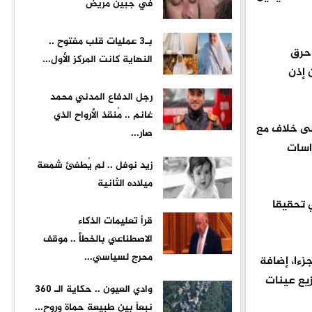
في جبين مريض
بـ3 عمليات قلب مفتوح ..
 حرق
النهاية كانت المركز الأول...
 إذن
رجل الدفاع المدني محمد
غانم .. مُنقذ الأرواح الذي
لى خلاف مع
صار...
اسات
زيد نوفل .. لم يُطفئ شمعة
ميلاده الثانية
 الصحفي ستيفن ليفي تحقيقا
قرأ تعليمات الذكاء
الاصطناعي بالخطأ .. موقف
محرج لسياسي...
بين لاحقا، قام هارفي بقياس الدماغ ووزنه وتصويره، كما كلف بإعداد رسومات له، ثم أشرف على تقسيمه إلى نحو 240 جزءا، إضافة
ام بتوزيع عينات
وادي العيون .. حكاية الـ 360
نبعاً بين طبيعة حماة وروح...