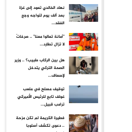
نهاد الخالدي تعود إلى غزة
بعد ألف يوم لتواجه وجع
الفقد...
"أمانة تعالوا معنا" .. صرخاتٌ
لا تزال تطارد...
هل بين الركاب طبيب؟ .. وزير
الصحة التركي يتدخل
لإسعاف...
توقيف مسلح في ملعب
غولف تابع للرئيس الأميركي
ترامب قبيل...
فطيرة الكريمة لم تكن مزحة
.. دعوى تكشف أسلوبا