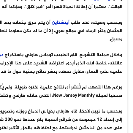
الوقت"، معتبرا أن إطالة الحياة قسرا أمر "غير لائق"، ومؤكدا أنه
وبحسب وصيته، فقد طلب
أينشتاين
أن يتم حرق جثمانه بعد الو
الجثمان ونثر الرماد في موقع سري، إلا أن ما لم يكن معلوما لل
مسبق.
وخلال عملية التشريح، قام الطبيب توماس هارفي باستخراج
دم
عائلته، خاصة ابنه الذي أبدى اعتراضه الشديد على هذا الإجراء
علمية على الدماغ، مقابل تعهده بنشر نتائج بحثية حول ما قد 
صحفيا لمجلة New Jersey Monthly، التقى خلاله هارفي وكشف تفاصيل احتفاظه بالدماغ.
إلى 
على عدد من الباحثين لدراستها، مع احتفاظه بالجزء الأكبر لفتر