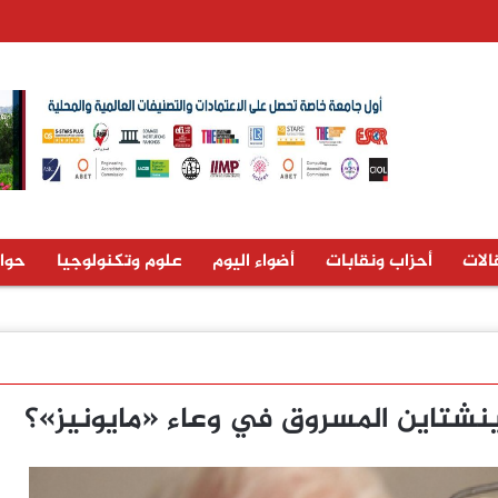
الات
أحزاب ونقابات
أضواء اليوم
علوم وتكنولوجيا
حوا
غ أينشتاين المسروق في وعاء «مايونيز»؟