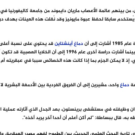
ن بينهم عالمة الأعصاب ماريان دايموند من جامعة كاليفورنيا في 
ُستخدم سابقا لحفظ عبوة مايونيز وقد نُقلت هذه العينات بهدف در
إلى أن
دماغ
أينشتاين
قد يحتوي على نسبة أعلى م
الدبقية، خصوصا في مناطق مرتبطة بالتصور والتفكير المعقد، بينما أشارت دراسة أخرى عام 1996 إلى أن الخل
، إذ لا يمكن الجزم بما إذا كانت هذه الخصائص سببا في عبقريته أم
سة
دماغ
واحد، مشيرين إلى أن الفروق الفردية بين الأدمغة البشرية لا
ان وظيفته في مستشفى برينستون، بعد الجدل الذي أثارته عملية ا
به، قال ببساطة: "لم أكن أعلم أن أحدا آخر يريد أخذه".
في تاريخ البحث العلمي الحديث، بين الطموح لفهم مصدر العبقرية، وا