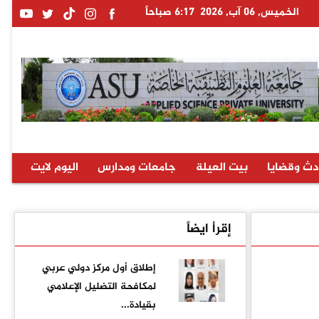
الخميس, 06 آب, 2026
6:17 صباحاً
دث وقضايا
بيت العيلة
جامعات ومدارس
اليوم لايت
إقرأ ايضاً
إطلاق أول مركز دولي عربي
لمكافحة التضليل الإعلامي
بقيادة...