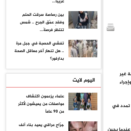
غريبا...
بين رصاصة سرقت الحلم
وفقدٍ عمّق الجرح .. شمس
تنتظر فرصةً...
تفشي الحصبة في جبل مرة
.. هل تنهار آخر معاقل الصحة
بدارفور؟
ة غير
اليوم لايت
وإجراء
علماء يزعمون اكتشاف
مواصفات من يعيشون لأكثر
نزيف داخلي ناجم عن تمدد في
من 90 عاماً
جرّاح عراقي يعيد بناء أنف
 عندما يحين