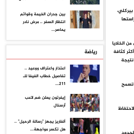
بيركلي،
بين جدران الخيمة وقوائم
استها
انتظار السفر .. مرض نادر
يحاصر...
ن الخلايا
رياضة
ايا العصبية قد تكون أكثر كثافة
 نتيجة
اعتذار واعتراف ووعيد ..
تفاصيل خطاب الفيفا للـ
 تسمح
211...
إيفرتون يعلن ضم لاعب
آرسنال
لاحتفاظ
ألفاريز يجهز "رسالة الرحيل" ..
هل تكسر مواجهة...
لحدود