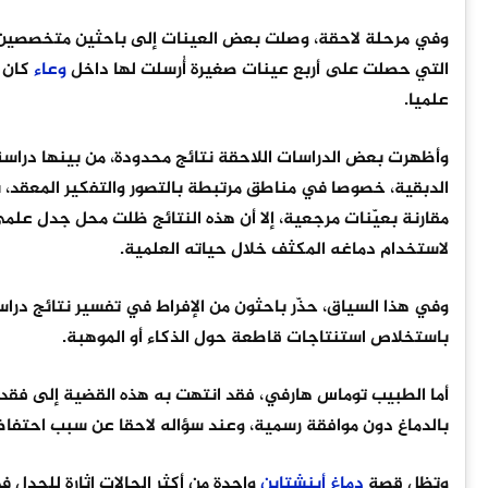
وفي مرحلة لاحقة، وصلت بعض العينات إلى باحثين متخصصين، م
التي حصلت على أربع عينات صغيرة أُرسلت لها داخل
وعاء
كان ي
علميا.
وأظهرت بعض الدراسات اللاحقة نتائج محدودة، من بينها دراسة عام 1985 أشارت 
مقارنة بعيّنات مرجعية، إلا أن هذه النتائج ظلت محل جدل علمي
لاستخدام دماغه المكثف خلال حياته العلمية.
وفي هذا السياق، حذّر باحثون من الإفراط في تفسير نتائج درا
باستخلاص استنتاجات قاطعة حول الذكاء أو الموهبة.
أما الطبيب توماس هارفي، فقد انتهت به هذه القضية إلى فقد
بالدماغ دون موافقة رسمية، وعند سؤاله لاحقا عن سبب احتفاظه 
وتظل قصة
دماغ
أينشتاين
واحدة من أكثر الحالات إثارة للجدل 