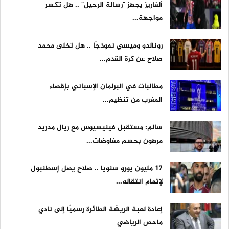
ألفاريز يجهز "رسالة الرحيل" .. هل تكسر
مواجهة...
رونالدو وميسي نموذجًا .. هل تخلى محمد
صلاح عن كرة القدم...
مطالبات في البرلمان الإسباني بإقصاء
المغرب من تنظيم...
سالم: مستقبل فينيسيوس مع ريال مدريد
مرهون بحسم مفاوضات...
17 مليون يورو سنويا .. صلاح يصل إسطنبول
لإتمام انتقاله...
إعادة لعبة الريشة الطائرة رسميًا إلى نادي
ماحص الرياضي