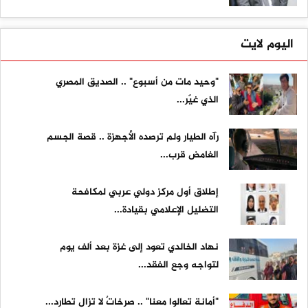
اليوم لايت
"وحيد مات من أسبوع" .. الصديق المصري
الذي غيّر...
رآه الطيار ولم ترصده الأجهزة .. قصة الجسم
الغامض قرب...
إطلاق أول مركز دولي عربي لمكافحة
التضليل الإعلامي بقيادة...
نهاد الخالدي تعود إلى غزة بعد ألف يوم
لتواجه وجع الفقد...
"أمانة تعالوا معنا" .. صرخاتٌ لا تزال تطارد...