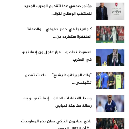
مؤتمر صحفي غدا لتقديم المدرب الجديد
للمنتخب الوطني لكرة...
كامافينجا في خطر حقيقي .. والصفقة
المنتظرة ستطرده من...
الضغوط تحاصره .. قرار عاجل من إنفانتينو
في المغرب
"ملك الميركاتو لا يشبع" .. ساعات تفصل
تشيلسي...
وسط الانتقادات الحادة .. إنفانتينو يوجه
رسالة مفاجئة لمبابي
نادي طرابزون التركي يعلن بدء المفاوضات
بشأن انتقال المصري...