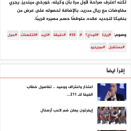
لكنه اعترف صراحةً لأول مرة بأن وكيله، خورخي مينديز، يجري
مفاوضات مع ريال مدريد، بالإضافة لحصوله على عرض من
بنفيكا لتجديد عقده، متوقعًا حسم مصيره قريبًا.
وسوم:
#زيارة
#الوداع؟
#.
#20
#دقيقة
#تزيد
#التكهنات
#حول
#مستقبل
#مورينيو
إقرأ ايضاً
اعتذار واعتراف ووعيد .. تفاصيل خطاب
الفيفا للـ 211...
إيفرتون يعلن ضم لاعب آرسنال