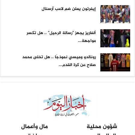
إيفرتون يعلن ضم لاعب آرسنال
ألفاريز يجهز "رسالة الرحيل" .. هل تكسر
مواجهة...
رونالدو وميسي نموذجًا .. هل تخلى محمد
صلاح عن كرة القدم...
شؤون محلية
مال وأعمال