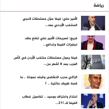
رياضة
الأمير علي: فيفا حوّل مستحقات لاعبي
المنتخب الأردني بعد...
فريج: تصريحات الأمير علي تفتح ملف
تجاوزات الفيفا وتدافع...
فيفا يحول مستحقات منتخب الأردن في كأس
العرب بعد 8 أشهر من...
الزاكي مدرب النشامى وقبله عموتة .. ما
قصة ظروف عائلية .. ؟
اعتذار واعتراف ووعيد .. تفاصيل خطاب
الفيفا للـ 211...