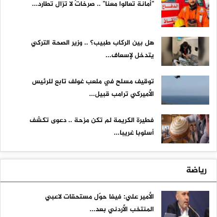
"أمانة تعالوا معنا" .. صرخاتٌ لا تزال تطارد...
هل بين الركاب طبيب؟ .. وزير الصحة التركي
يتدخل لإسعاف...
توقيف مسلح في ملعب غولف تابع للرئيس
الأميركي ترامب قبيل...
فطيرة الكريمة لم تكن مزحة .. دعوى تكشف
أسلوبا غريبا...
رياضة
الأمير علي: فيفا حوّل مستحقات لاعبي
المنتخب الأردني بعد...