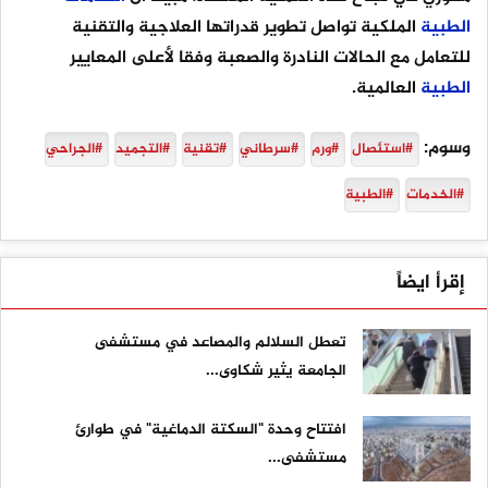
الطبية
الملكية تواصل تطوير قدراتها العلاجية والتقنية
للتعامل مع الحالات النادرة والصعبة وفقا لأعلى المعايير
الطبية
العالمية.
وسوم:
#استئصال
#ورم
#سرطاني
#تقنية
#التجميد
#الجراحي
#الخدمات
#الطبية
إقرأ ايضاً
تعطل السلالم والمصاعد في مستشفى
الجامعة يثير شكاوى...
افتتاح وحدة "السكتة الدماغية" في طوارئ
مستشفى...