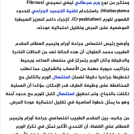
ومتكرر من نوع
ورم
سرطاني
ليفي نسيجي (Fibrous
Histiocytoma)، باستخدام
تقنية
التجميد
الجراحي
للحدود
القصوى للورم (Cryoablation)، كإجراء داعم لتعزيز السيطرة
الموضعية على المرض وتقليل احتمالية عودته.
وأوضح رئيس اختصاص جراحة أورام وترميم العظام المقدم
الطبيب محمد العلوان، أن هذه الحالة تعد من الحالات النادرة
والدقيقة وكان الورم يتمركز في منتصف الساعد ويحيط
بتراكيب حيوية مهمة من الأعصاب والشرايين، مما تطلب
تخطيطا جراحيا دقيقا لضمان
استئصال
الورم بالكامل مع
المحافظة على وظيفة الطرف قدر الإمكان، مؤكدا أن العملية
تكللت بالنجاح، وتم تحقيق
استئصال
كامل للورم مع حدود آمنة
وهو ما يمثل خطوة أساسية في تقليل احتمالية عودة المرض.
من جانبه، بين المقدم الطبيب اختصاصي جراحة أورام وترميم
العظام علي القضاة، أن التحدي الأكبر تمثل في تكرار الورم