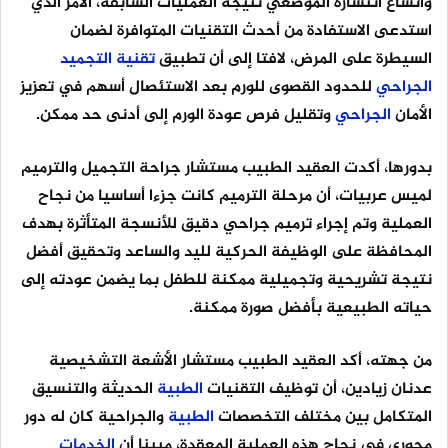
واتساع انتشاره الموضعي نتيجة العمليات السابقة، الأمر الذي
استدعى الاستفادة من أحدث التقنيات المتوافرة لضمان
السيطرة على المرض، لافتا إلى أن تطبيق
تقنية
التجميد
الجراحي
للحدود القصوى للورم بعد الاستئصال أسهم في تعزيز
الأمان
الجراحي
وتقليل فرص عودة الورم إلى أدنى حد ممكن.
بدورها، أكدت العقيد الطبيب مستشار جراحة التجميل والترميم
لميس عربيات، أن مرحلة الترميم كانت جزءا أساسيا من نجاح
العملية وتم إجراء ترميم جراحي دقيق للأنسجة المتأثرة بهدف
المحافظة على الوظيفة الحركية لليد والساعد وتحقيق أفضل
نتيجة تشريحية وتجميلية ممكنة للطفل بما يضمن عودته إلى
حياته الطبيعية بأفضل صورة ممكنة.
من جهته، أكد العقيد الطبيب مستشار الأشعة التشخيصية
عدنان زيادين، أن توظيف التقنيات
الطبية
الحديثة والتنسيق
المتكامل بين مختلف التخصصات
الطبية
والجراحية كان له دور
محوري في نجاح هذه العملية المعقدة، مبينا أن
الخدمات