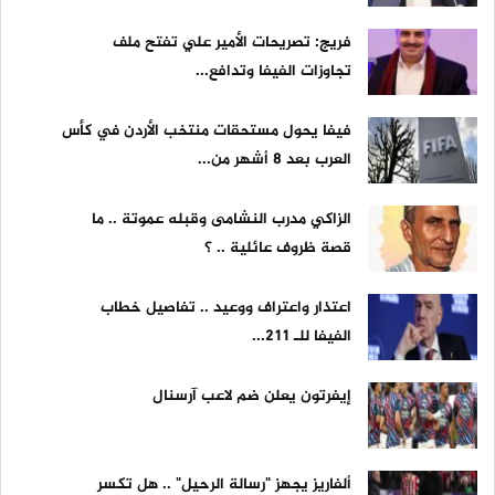
فريج: تصريحات الأمير علي تفتح ملف
تجاوزات الفيفا وتدافع...
فيفا يحول مستحقات منتخب الأردن في كأس
العرب بعد 8 أشهر من...
الزاكي مدرب النشامى وقبله عموتة .. ما
قصة ظروف عائلية .. ؟
اعتذار واعتراف ووعيد .. تفاصيل خطاب
الفيفا للـ 211...
إيفرتون يعلن ضم لاعب آرسنال
ألفاريز يجهز "رسالة الرحيل" .. هل تكسر