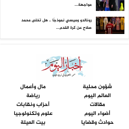
مواجهة...
رونالدو وميسي نموذجًا .. هل تخلى محمد
صلاح عن كرة القدم...
شؤون محلية
مال وأعمال
العالم اليوم
رياضة
مقالات
أحزاب ونقابات
أضواء اليوم
علوم وتكنولوجيا
حوادث وقضايا
بيت العيلة