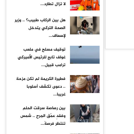
لا تزال تطارد...
هل بين الركاب طبيب؟ .. وزير
الصحة التركي يتدخل
لإسعاف...
توقيف مسلح في ملعب
غولف تابع للرئيس الأميركي
ترامب قبيل...
فطيرة الكريمة لم تكن مزحة
.. دعوى تكشف أسلوبا
غريبا...
بين رصاصة سرقت الحلم
وفقدٍ عمّق الجرح .. شمس
تنتظر فرصةً...