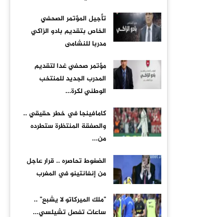
تأجيل المؤتمر الصحفي
الخاص بتقديم بادو الزاكي
مدربا للنشامى
مؤتمر صحفي غدا لتقديم
المدرب الجديد للمنتخب
الوطني لكرة...
كامافينجا في خطر حقيقي ..
والصفقة المنتظرة ستطرده
من...
الضغوط تحاصره .. قرار عاجل
من إنفانتينو في المغرب
"ملك الميركاتو لا يشبع" ..
ساعات تفصل تشيلسي...