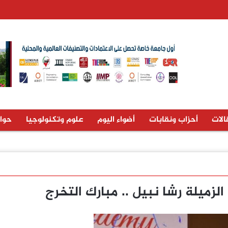
الات
أحزاب ونقابات
أضواء اليوم
علوم وتكنولوجيا
حوا
لزميلة رشا نبيل .. مبارك التخرج