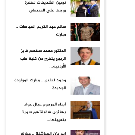
نرمين الشديفات تهنئ
زوجها علي الحنيطي
سالم عبد الكريم الحياصات ..
مبارك
الدكتور محمد معتصم فايز
الربيع يتخرج من كلية طب
الأردنية...
محمد اخليل .. مبارك المولودة
الجديدة
أبناء المرحوم عيال عواد
يهنئون شقيقتهم سمية
بتعيينها...
زيد يزن الحباشنة .. مبارك