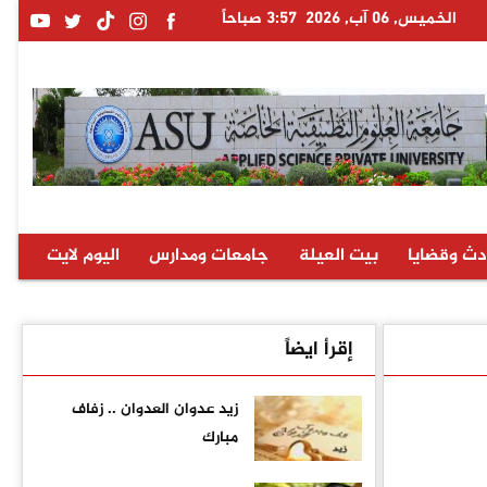
الخميس, 06 آب, 2026
3:57 صباحاً
دث وقضايا
بيت العيلة
جامعات ومدارس
اليوم لايت
إقرأ ايضاً
زيد عدوان العدوان .. زفاف
مبارك