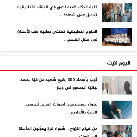
كلية الذكاء الاصطناعي في البلقاء التطبيقية
تحصل على شهادة...
العلوم التطبيقية تحتفي بطلبة طب الأسنان
في حفل القسم...
اليوم لايت
ثوب بأسماء 300 رضيع شهيد من غزة يحصد
جائزة الجمهور في ويلز
علماء يستخدمون أسماك القرش لتحسين
التنبؤ بالأعاصير
من خيام النزوح .. شعراء غزة يحوّلون المأساة
إلى قصائد...