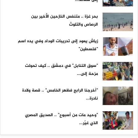
بحر غزة .. متنفس النازحين الأخير بين
الرصاص والتلوث
زياش يعود إلى تدريبات الوداد وفي يده اسم
"فلسطين"
"سوق التنابل" في دمشق .. كيف تحولت
مزحة إلى...
"أخرجنا الرابع فظهر الخامس" .. قصة ولادة
نادرة...
"وحيد مات من أسبوع" .. الصديق المصري
الذي غيّر...