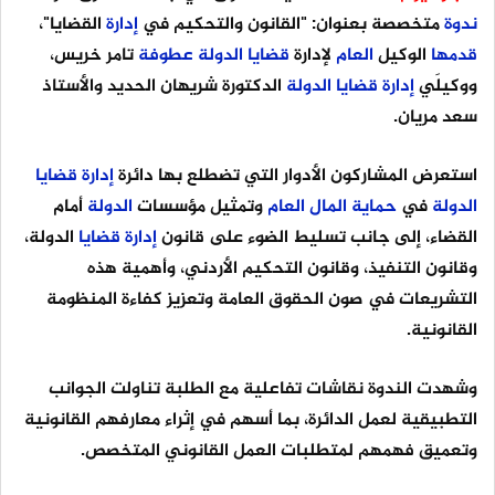
ندوة
متخصصة بعنوان: "القانون والتحكيم في
إدارة
القضايا"،
قدمها
الوكيل
العام
لإدارة
قضايا
الدولة
عطوفة
تامر خريس،
ووكيلَي
إدارة
قضايا
الدولة
الدكتورة شريهان الحديد والأستاذ
سعد مريان.
استعرض المشاركون الأدوار التي تضطلع بها دائرة
إدارة
قضايا
الدولة
في
حماية
المال
العام
وتمثيل مؤسسات
الدولة
أمام
القضاء، إلى جانب تسليط الضوء على قانون
إدارة
قضايا
الدولة،
وقانون التنفيذ، وقانون التحكيم الأردني، وأهمية هذه
التشريعات في صون الحقوق العامة وتعزيز كفاءة المنظومة
القانونية.
وشهدت الندوة نقاشات تفاعلية مع الطلبة تناولت الجوانب
التطبيقية لعمل الدائرة، بما أسهم في إثراء معارفهم القانونية
وتعميق فهمهم لمتطلبات العمل القانوني المتخصص.