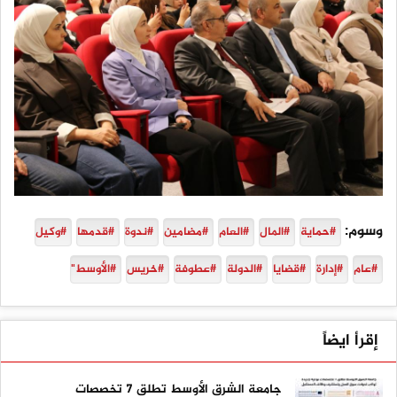
وسوم:
#حماية
#المال
#العام
#مضامين
#ندوة
#قدمها
#وكيل
#عام
#إدارة
#قضايا
#الدولة
#عطوفة
#خريس
#الأوسط"
إقرأ ايضاً
جامعة الشرق الأوسط تطلق 7 تخصصات