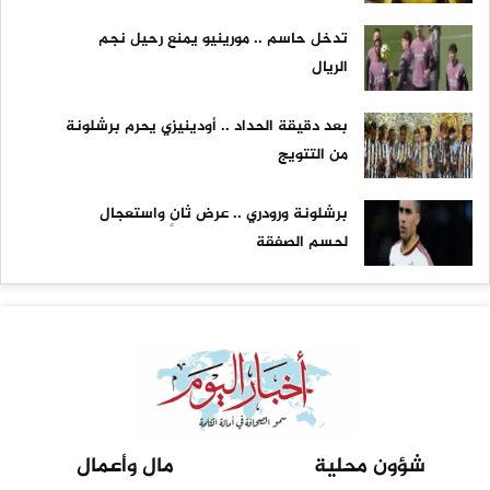
تدخل حاسم .. مورينيو يمنع رحيل نجم
الريال
بعد دقيقة الحداد .. أودينيزي يحرم برشلونة
من التتويج
برشلونة ورودري .. عرض ثانٍ واستعجال
لحسم الصفقة
شؤون محلية
مال وأعمال