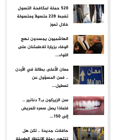
520 حملة لمكافحة التسول
تضبط 228 متسولًا ومتسولة
خلال تموز
الهاشميون يجسدون نهج
الوفاء بزيارة للاطمئنان على
اللواء...
معان الأعلى بطالة في الأردن
.. فمن المسؤول عن
تعطيل...
سن الزيركون بـ7 دنانير ..
فلماذا يصل سعره للمريض
إلى 150...
حافلات جديدة .. لكن هل
تنتهي رحلة الانتظار الطويلة