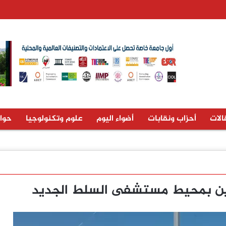
الات
أحزاب ونقابات
أضواء اليوم
علوم وتكنولوجيا
حوا
رين بمحيط مستشفى السلط الجديد