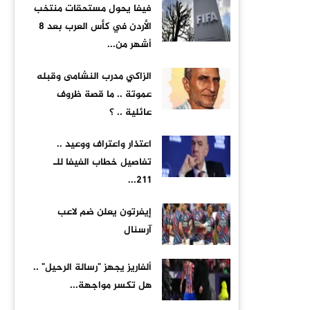
فيفا يحول مستحقات منتخب
الأردن في كأس العرب بعد 8
أشهر من...
الزاكي مدرب النشامى وقبله
عموتة .. ما قصة ظروف
عائلية .. ؟
اعتذار واعتراف ووعيد ..
تفاصيل خطاب الفيفا للـ
211...
إيفرتون يعلن ضم لاعب
آرسنال
ألفاريز يجهز "رسالة الرحيل" ..
هل تكسر مواجهة...