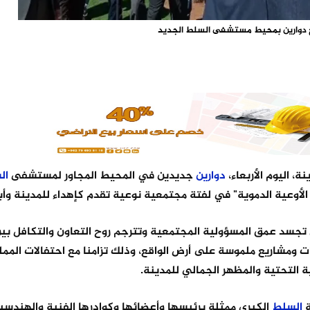
 دوارين بمحيط مستشفى السلط الجديد
ة، اليوم الأربعاء،
دوارين
جديدين في المحيط المجاور لمستشفى
ال
لأوعية الدموية" في لفتة مجتمعية نوعية تقدم كإهداء للمدينة وأبن
تي تجسد عمق المسؤولية المجتمعية وتترجم روح التعاون والتكافل بي
ت ومشاريع ملموسة على أرض الواقع، وذلك تزامنا مع احتفالات الممل
ة
السلط
الكبرى ممثلة برئيسها وأعضائها وكوادرها الفنية والهندسي