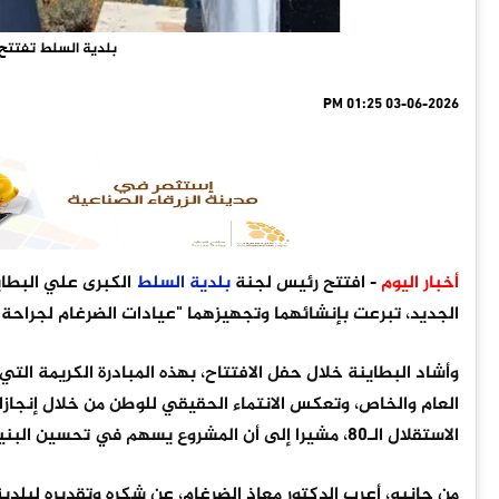
بلدية السلط تفتتح
03-06-2026 01:25 PM
أخبار اليوم
- افتتح رئيس لجنة
بلدية
السلط
الكبرى علي البطاين
الجديد، تبرعت بإنشائهما وتجهيزهما "عيادات الضرغام لجراحة ا
وأشاد البطاينة خلال حفل الافتتاح، بهذه المبادرة الكريمة ال
العام والخاص، وتعكس الانتماء الحقيقي للوطن من خلال إنجازا
الاستقلال الـ80، مشيرا إلى أن المشروع يسهم في تحسين البنية التحتية والمظهر الجمالي للمدينة.
من جانبه، أعرب الدكتور معاذ الضرغام، عن شكره وتقديره لبلدي