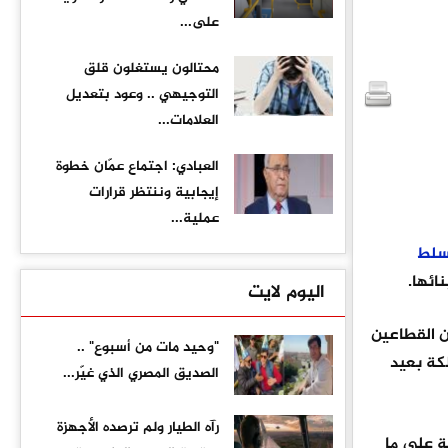
على...
محتالون يستغلون قلق
التوجيهي .. وعود بتعديل
العلامات...
العبادي: اجتماع عمّان خطوة
إيجابية وننتظر قرارات
عملية...
سلط
ائها.
اليوم لايت
ن القطاعين
"وحيد مات من أسبوع" ..
كة بعيد
الصديق المصري الذي غيّر...
رآه الطيار ولم ترصده الأجهزة
ة على ما