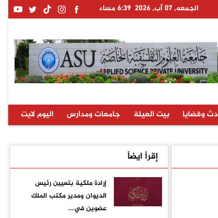
الجمعه, 07 آب, 2026
6:39 مساء
دث وقضايا
بيت العيلة
جامعات ومدارس
اليوم لايت
إقرأ ايضاً
إرادة ملكية بتعيين رئيس
الديوان ومدير مكتب الملك
عضوين في...