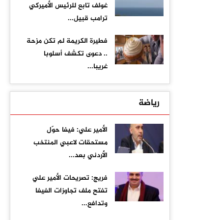
غولف تابع للرئيس الأميركي
ترامب قبيل...
فطيرة الكريمة لم تكن مزحة
.. دعوى تكشف أسلوبا
غريبا...
رياضة
الأمير علي: فيفا حوّل
مستحقات لاعبي المنتخب
الأردني بعد...
فريج: تصريحات الأمير علي
تفتح ملف تجاوزات الفيفا
وتدافع...