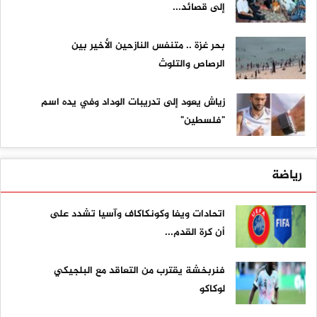
إلى قصائد...
بحر غزة .. متنفس النازحين الأخير بين
الرصاص والتلوث
زياش يعود إلى تدريبات الوداد وفي يده اسم
"فلسطين"
رياضة
اتحادات ويفا وكونكاكاف وآسيا تشدد على
أن كرة القدم...
فنربخشة يقترب من التعاقد مع البلجيكي
لوكاكو