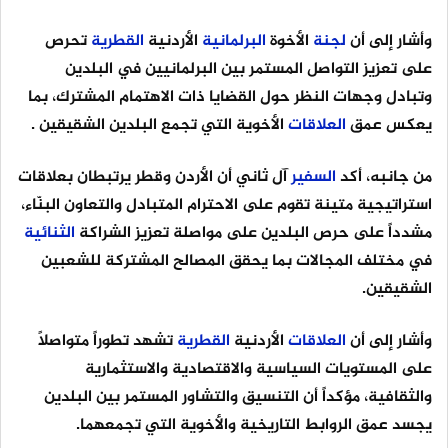
وأشار إلى أن
لجنة
الأخوة
البرلمانية
الأردنية
القطرية
تحرص
على تعزيز التواصل المستمر بين البرلمانيين في البلدين
وتبادل وجهات النظر حول القضايا ذات الاهتمام المشترك، بما
يعكس عمق
العلاقات
الأخوية التي تجمع البلدين الشقيقين .
من جانبه، أكد
السفير
آل ثاني أن الأردن وقطر يرتبطان بعلاقات
استراتيجية متينة تقوم على الاحترام المتبادل والتعاون البنّاء،
مشدداً على حرص البلدين على مواصلة تعزيز الشراكة
الثنائية
في مختلف المجالات بما يحقق المصالح المشتركة للشعبين
الشقيقين.
وأشار إلى أن
العلاقات
الأردنية
القطرية
تشهد تطوراً متواصلاً
على المستويات السياسية والاقتصادية والاستثمارية
والثقافية، مؤكداً أن التنسيق والتشاور المستمر بين البلدين
يجسد عمق الروابط التاريخية والأخوية التي تجمعهما.