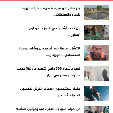
بئر تهتز في قرية هندية .. حركة غريبة
للمياه والسلطات...
من تحت أشجار حي القوز بالخرطوم ..
"فطور...
انتشل رضيعة بعد أسبوعين وشاهد مجزرة
المعمداني .. مجزرتان...
ثوب بأسماء 300 رضيع شهيد من غزة يحصد
جائزة الجمهور في ويلز
علماء يستخدمون أسماك القرش لتحسين
التنبؤ بالأعاصير
من خيام النزوح .. شعراء غزة يحوّلون المأساة