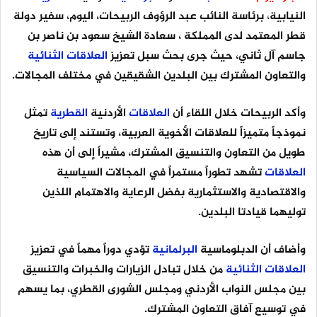
النيابية، برئاسة النائب عبد الرؤوف الربيحات، اليوم، سفير دولة
قطر المعتمد لدى المملكة ، سعادة الشيخ سعود بن ناصر بن
جاسم آل ثاني، حيث جرى بحث سبل تعزيز
العلاقات
الثنائية
والتعاون المشترك بين البلدين الشقيقين في مختلف المجالات.
وأكد الربيحات خلال اللقاء أن
العلاقات
الأردنية
القطرية
تمثل
نموذجاً متميزاً للعلاقات الأخوية العربية، وتستند إلى تاريخ
طويل من التعاون والتنسيق المشترك، مشيراً إلى أن هذه
العلاقات
تشهد تطوراً مستمراً في المجالات السياسية
والاقتصادية والاستثمارية بفضل الرعاية والاهتمام اللذين
توليهما قيادتا البلدين.
وأضاف أن الدبلوماسية
البرلمانية
تؤدي دوراً مهماً في تعزيز
العلاقات
الثنائية
من خلال تبادل الزيارات والخبرات والتنسيق
بين مجلس النواب الأردني ومجلس الشورى القطري، بما يسهم
في توسيع آفاق التعاون المشترك.