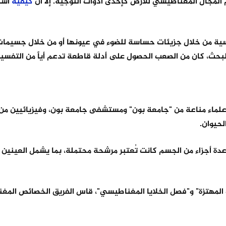
م المجال المغناطيسي للأرض كإحدى أدوات التوجيه. إلا أن
كيفية
است
يسية من خلال جزيئات حساسة للضوء في عيونها أو من خلال جسيما
حث، كان من الصعب الحصول على أدلة قاطعة تدعم أياً من التفسير
لي علماء مناعة من "جامعة بون" ومستشفى جامعة بون، وفيزيائيين من
حيوان.
 أجزاء من الجسم كانت تُعتبر مرشحة محتملة، بما يشمل العينين و
المهتزة" و"فصل الخلايا المغناطيسي"، قاس الفريق الخصائص المغ