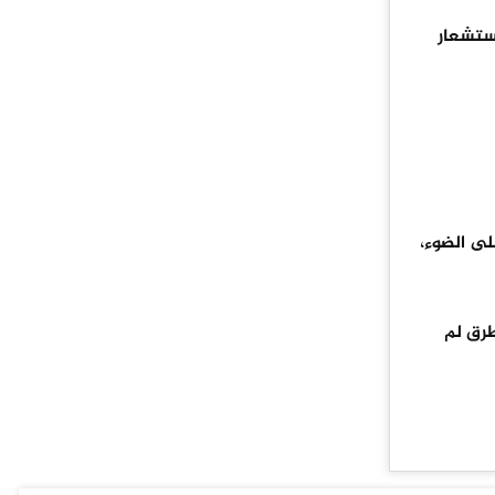
استشعار
لى الضوء،
طرق لم