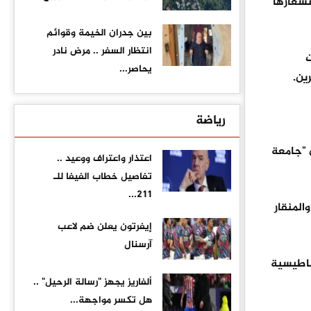
شعارها
بين جدران الخيمة وقوائم
انتظار السفر .. مرض نادر
ت
يحاصر...
ين.
رياضة
 "جامعة
اعتذار واعتراف ووعيد ..
تفاصيل خطاب الفيفا للـ
211...
المنقار
إيفرتون يعلن ضم لاعب
آرسنال
ناطيسية
ألفاريز يجهز "رسالة الرحيل" ..
هل تكسر مواجهة...