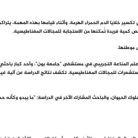
تكسير خلايا الدم الحمراء الهرمة. وأثناء قيامها بهذه المهمة، يتراك
ائص كمية فريدة تُمكنها من الاستجابة للمجالات المغناطيسية.
ى موطنها.
لم المناعة التجريبي في مستشفى "جامعة بون"، وأحد كبار باحثي 
مستشعرات للمجالات المغناطيسية. تكشف نتائج الدراسة عن آلية غي
ك الحيوان، والباحث المشارك الآخر في الدراسة: "ما يبدو وكأنه 