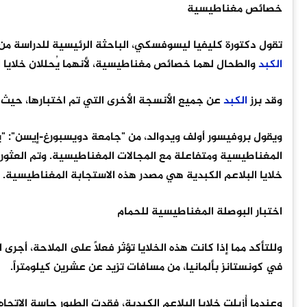
خصائص مغناطيسية
تقول دكتورة كليفيا ليسوفسكي، الباحثة الرئيسية للدراسة من
الكبد
والطحال لهما خصائص مغناطيسية، لأنهما يُحللان خلايا ال
وقد برز
الكبد
عن جميع الأنسجة الأخرى التي تم اختبارها، حيث 
ويقول بروفيسور أولف ويدوالد، من "جامعة دويسبورغ-إيسن": "يت
المغناطيسية ومتفاعلة مع المجالات المغناطيسية. وتم العثو
خلايا البلاعم الكبدية هي مصدر هذه الاستجابة المغناطيسية.
اختبار البوصلة المغناطيسية للحمام
وللتأكد مما إذا كانت هذه الخلايا تؤثر فعلاً على الملاحة، أجرى
في كونستانز بألمانيا، من مسافات تزيد عن عشرين كيلومتراً.
وعندما أُزيلت خلايا البلاعم الكبدية، فقدت الطيور حاسة الاتجا