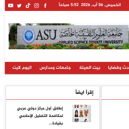
الخميس, 06 آب, 2026
5:52 صباحاً
دث وقضايا
بيت العيلة
جامعات ومدارس
اليوم لايت
إقرأ ايضاً
إطلاق أول مركز دولي عربي
لمكافحة التضليل الإعلامي
بقيادة...