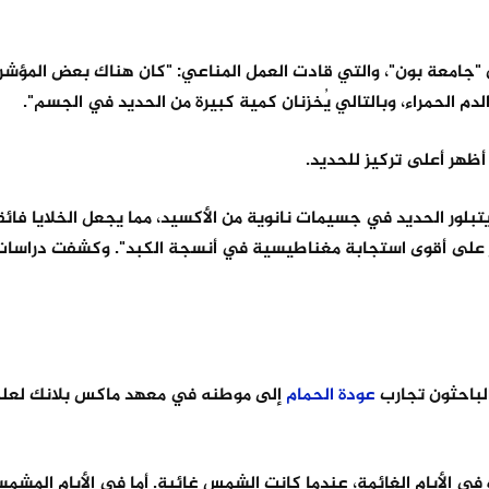
 "جامعة بون"، والتي قادت العمل المناعي: "كان هناك بعض المؤشر
دم الحمراء، وبالتالي يُخزنان كمية كبيرة من الحديد في الجسم".
أظهر أعلى تركيز للحديد.
بلور الحديد في جسيمات نانوية من الأكسيد، مما يجعل الخلايا فائق
ر على أقوى استجابة مغناطيسية في أنسجة الكبد". وكشفت دراسات
 الباحثون تجارب
عودة
الحمام
إلى موطنه في معهد ماكس بلانك لعلم 
ه في الأيام الغائمة، عندما كانت الشمس غائبة. أما في الأيام المشم