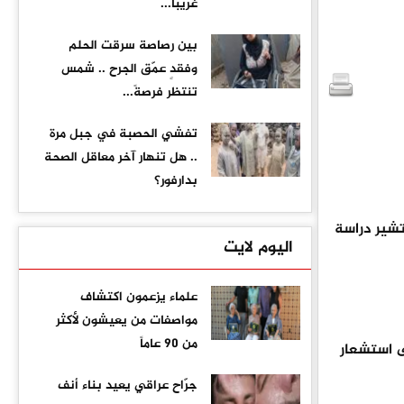
غريبا...
بين رصاصة سرقت الحلم
وفقدٍ عمّق الجرح .. شمس
تنتظر فرصةً...
تفشي الحصبة في جبل مرة
.. هل تنهار آخر معاقل الصحة
بدارفور؟
تشير دراسة
اليوم لايت
علماء يزعمون اكتشاف
مواصفات من يعيشون لأكثر
من 90 عاماً
 استشعار
جرّاح عراقي يعيد بناء أنف