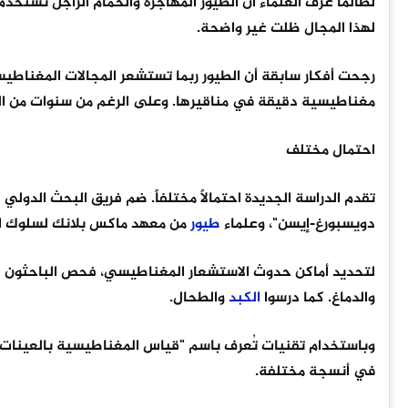
لطالما عرف العلماء أن الطيور المهاجرة والحمام الزاجل تستخد
لهذا المجال ظلت غير واضحة.
رجحت أفكار سابقة أن الطيور ربما تستشعر المجالات المغناط
مغناطيسية دقيقة في مناقيرها. وعلى الرغم من سنوات من الب
احتمال مختلف
تقدم الدراسة الجديدة احتمالاً مختلفاً. ضم فريق البحث الدو
دويسبورغ-إيسن"، وعلماء
طيور
من معهد ماكس بلانك لسلوك ال
لتحديد أماكن حدوث الاستشعار المغناطيسي، فحص الباحثون عدة
والدماغ. كما درسوا
الكبد
والطحال.
وباستخدام تقنيات تُعرف باسم "قياس المغناطيسية بالعينات 
في أنسجة مختلفة.