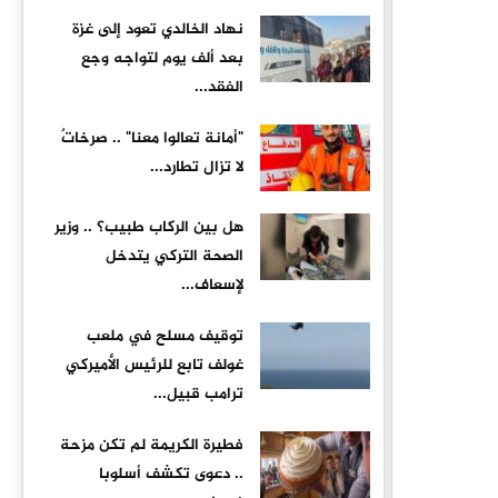
نهاد الخالدي تعود إلى غزة
بعد ألف يوم لتواجه وجع
الفقد...
"أمانة تعالوا معنا" .. صرخاتٌ
لا تزال تطارد...
هل بين الركاب طبيب؟ .. وزير
الصحة التركي يتدخل
لإسعاف...
توقيف مسلح في ملعب
غولف تابع للرئيس الأميركي
ترامب قبيل...
فطيرة الكريمة لم تكن مزحة
.. دعوى تكشف أسلوبا