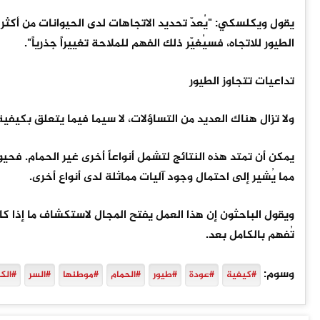
يقول ويكلسكي: "يُعدّ تحديد الاتجاهات لدى الحيوانات من أكثر ال
الطيور للاتجاه، فسيُغيّر ذلك الفهم للملاحة تغييراً جذرياً".
تداعيات تتجاوز الطيور
ولا تزال هناك العديد من التساؤلات، لا سيما فيما يتعلق بكيفية 
يمكن أن تمتد هذه النتائج لتشمل أنواعاً أخرى غير الحمام. فح
مما يُشير إلى احتمال وجود آليات مماثلة لدى أنواع أخرى.
ويقول الباحثون إن هذا العمل يفتح المجال لاستكشاف ما إذا ك
تُفهم بالكامل بعد.
وسوم:
#كيفية
#عودة
#طيور
#الحمام
#موطنها
#السر
#الك