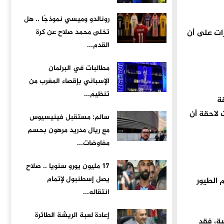
رونالدو وميسي نموذجًا .. هل
ات على أن
تخلى محمد صلاح عن كرة
القدم...
مطالبات في البرلمان
الإسباني بإقصاء المغرب من
تنظيم...
ة
 لاحقة أن
سالم: مستقبل فينيسيوس
مع ريال مدريد مرهون بحسم
مفاوضات...
17 مليون يورو سنويا .. صلاح
يصل إسطنبول لإتمام
الطيور
انتقاله...
إعادة لعبة الريشة الطائرة
سة، فقد