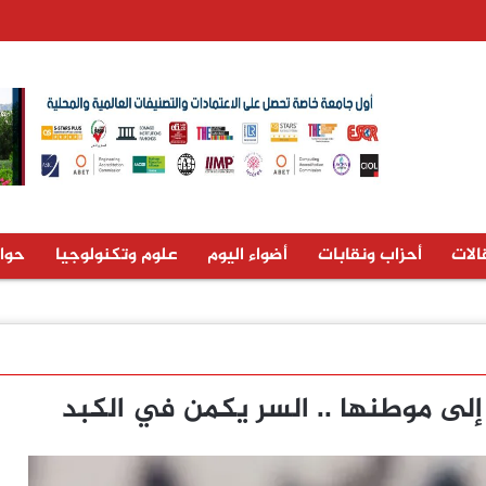
الات
أحزاب ونقابات
أضواء اليوم
علوم وتكنولوجيا
حوا
إلى موطنها .. السر يكمن في الكبد