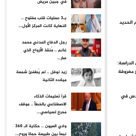
في جبين مريض
بـ3 عمليات قلب مفتوح ..
م الحديد
النهاية كانت المركز الأول...
رجل الدفاع المدني محمد
غانم .. مُنقذ الأرواح الذي
صار...
الدراسة:
ر معروفة
زيد نوفل .. لم يُطفئ شمعة
ميلاده الثانية
حدس في
قرأ تعليمات الذكاء
الاصطناعي بالخطأ .. موقف
محرج لسياسي...
وادي العيون .. حكاية الـ 360
نبعاً بين طبيعة حماة وروح...