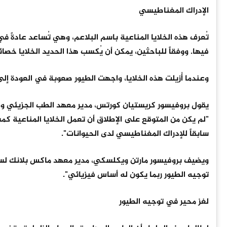
الإدراك المغناطيسي
تُعرف هذه الخلايا المناعية باسم البلاعم، وهي تُساعد عادةً في 
فيها. ووفقاً للباحثين، يمكن أن يُكسب هذا الحديد الخلايا خص
وعندما أُزيلت هذه الخلايا، واجهت الطيور صعوبة في العودة إل
يقول بروفيسور كريستيان كورتس، مدير معهد الطب الجزيئي وع
"لم يكن من المتوقع على الإطلاق أن تعمل الخلايا المناعية ك
سابقاً للإدراك المغناطيسي لدى الحيوانات".
ويضيف بروفيسور مارتن ويكلسكي، مدير معهد ماكس بلانك لسلو
توجيه الطيور ربما يكون له أساس فيزيائي".
لغز محير في توجيه الطيور