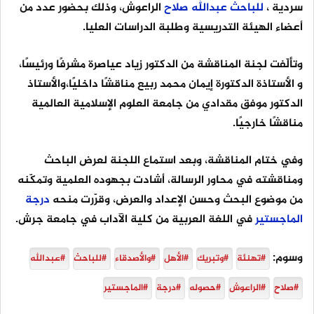
سردية ،
للباحث
عبدالله
صلاح
الراعوش، وذلك بحضور عدد من
أعضاء الهيئة التدريسية وطلبة الدراسات العليا.
وتألّفت لجنة المناقشة من الدكتور زياد عياصرة مشرفًا ورئيسًا،
و الأستاذة الدكتورة إيمان محمد ربيع مناقشًا داخليًا،والأستاذ
الدكتور موفق مقدادي من جامعة العلوم الإسلامية العالمية
مناقشًا خارجيًا.
وفي ختام المناقشة، وبعد استماع اللجنة لعرض الباحث
ومناقشته في محاور الرسالة، أشادت بجهوده العلمية وتمكّنه
من موضوع البحث وحسن الإعداد والعرض، وقرّرت منحه
درجة
الماجستير
في اللغة العربية من كلية الآداب في جامعة جرش.
وسوم:
#تهنئة
#وتبريك
#الأهل
#والأصدقاء
#للباحث
#عبدالله
#صلاح
#الراعوش
#حصوله
#درجة
#الماجستير