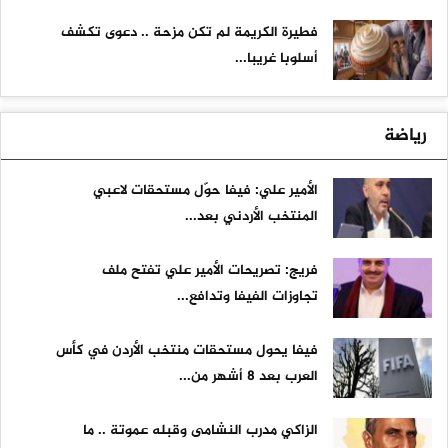
فطيرة الكريمة لم تكن مزحة .. دعوى تكشف
أسلوبا غريبا...
رياضة
الأمير علي: فيفا حوّل مستحقات لاعبي
المنتخب الأردني بعد...
فريج: تصريحات الأمير علي تفتح ملف
تجاوزات الفيفا وتدافع...
فيفا يحول مستحقات منتخب الأردن في كأس
العرب بعد 8 أشهر من...
الزاكي مدرب النشامى وقبله عموتة .. ما