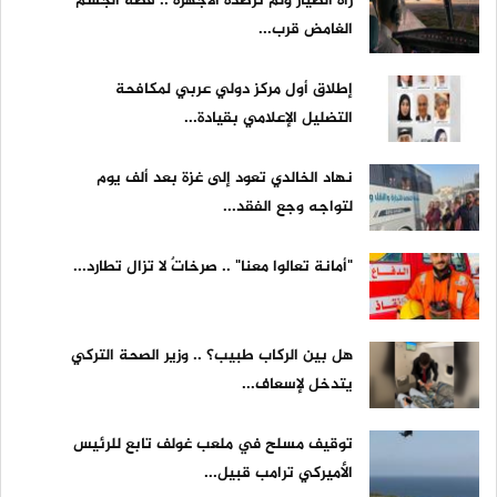
رآه الطيار ولم ترصده الأجهزة .. قصة الجسم
الغامض قرب...
إطلاق أول مركز دولي عربي لمكافحة
التضليل الإعلامي بقيادة...
نهاد الخالدي تعود إلى غزة بعد ألف يوم
لتواجه وجع الفقد...
"أمانة تعالوا معنا" .. صرخاتٌ لا تزال تطارد...
هل بين الركاب طبيب؟ .. وزير الصحة التركي
يتدخل لإسعاف...
توقيف مسلح في ملعب غولف تابع للرئيس
الأميركي ترامب قبيل...