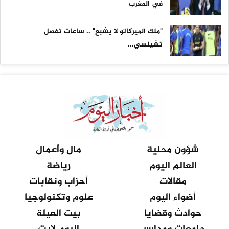
في المغرب
"ملك الميركاتو لا يشبع" .. ساعات تفصل
تشيلسي...
شؤون محلية
مال وأعمال
العالم اليوم
رياضة
مقالات
أحزاب ونقابات
أضواء اليوم
علوم وتكنولوجيا
حوادث وقضايا
بيت العيلة