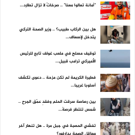
"أمانة تعالوا معنا" .. صرخاتٌ لا تزال تطارد...
هل بين الركاب طبيب؟ .. وزير الصحة التركي
يتدخل لإسعاف...
توقيف مسلح في ملعب غولف تابع للرئيس
الأميركي ترامب قبيل...
فطيرة الكريمة لم تكن مزحة .. دعوى تكشف
أسلوبا غريبا...
بين رصاصة سرقت الحلم وفقدٍ عمّق الجرح ..
شمس تنتظر فرصةً...
تفشي الحصبة في جبل مرة .. هل تنهار آخر
معاقل الصحة بدارفور؟