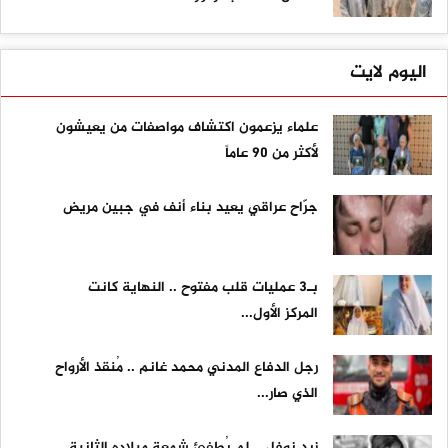
اليوم لايت
علماء يزعمون اكتشاف مواصفات من يعيشون
لأكثر من 90 عاماً
جرّاح عراقي يعيد بناء أنف في جبين مريض
بـ3 عمليات قلب مفتوح .. النهاية كانت
المركز الأول...
رجل الدفاع المدني محمد غانم .. مُنقذ الأرواح
الذي صار...
زيد نوفل .. لم يُطفئ شمعة ميلاده الثانية