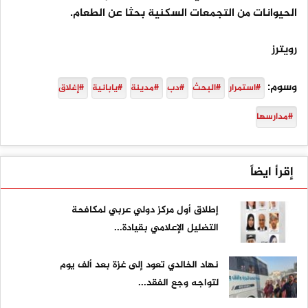
الحيوانات من التجمعات السكنية ​بحثا عن الطعام.
رويترز
وسوم:
#استمرار
#البحث
#دب
#مدينة
#يابانية
#إغلاق
#مدارسها
إقرأ ايضاً
إطلاق أول مركز دولي عربي لمكافحة
التضليل الإعلامي بقيادة...
نهاد الخالدي تعود إلى غزة بعد ألف يوم
لتواجه وجع الفقد...