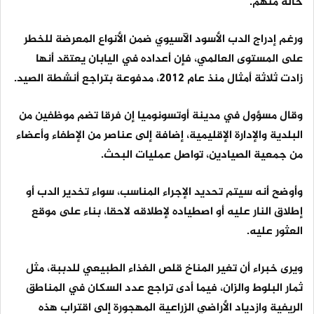
حالة منهم.
ورغم إدراج الدب الأسود الآسيوي ضمن الأنواع المعرضة للخطر
على المستوى العالمي، فإن أعداده في اليابان يعتقد أنها
زادت ثلاثة أمثال منذ عام 2012، مدفوعة بتراجع أنشطة الصيد.
وقال مسؤول في ​مدينة أوتسونوميا إن ​فرقا تضم ⁠موظفين من
البلدية والإدارة الإقليمية، إضافة إلى عناصر من الإطفاء وأعضاء
من جمعية الصيادين، تواصل عمليات ​البحث.
وأوضح أنه سيتم تحديد الإجراء المناسب، سواء تخدير ​الدب أو
⁠إطلاق النار عليه أو اصطياده لإطلاقه لاحقا، بناء على موقع
العثور عليه.
ويرى خبراء أن تغير المناخ قلص الغذاء الطبيعي للدببة، مثل
ثمار ⁠البلوط ​والزان، فيما أدى تراجع عدد السكان ​في المناطق
الريفية وازدياد الأراضي الزراعية المهجورة إلى اقتراب هذه