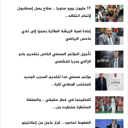
17 مليون يورو سنويا .. صلاح يصل إسطنبول
لإتمام انتقاله...
إعادة لعبة الريشة الطائرة رسميًا إلى نادي
ماحص الرياضي
تأجيل المؤتمر الصحفي الخاص بتقديم بادو
الزاكي مدربا للنشامى
مؤتمر صحفي غدا لتقديم المدرب الجديد
للمنتخب الوطني لكرة...
كامافينجا في خطر حقيقي .. والصفقة
المنتظرة ستطرده من...
الضغوط تحاصره .. قرار عاجل من إنفانتينو