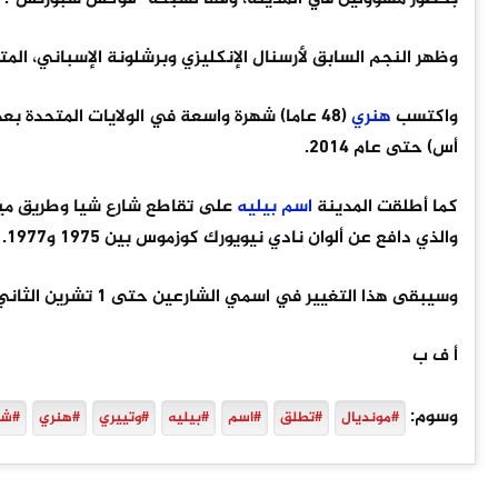
وظهر النجم السابق لأرسنال الإنكليزي وبرشلونة الإسباني، المتوج مع فرنسا بلقب مونديل 98
واكتسب
هنري
(48 عاما) شهرة واسعة في الولايات المتحدة ب
أس) حتى عام 2014.
كما أطلقت المدينة
اسم
بيليه
والذي دافع عن ألوان نادي نيويورك كوزموس بين 1975 و1977.
وسيبقى هذا التغيير في اسمي الشارعين حتى 1 تشرين الثاني.
أ ف ب
وسوم:
#مونديال
#تطلق
#اسم
#بيليه
#وتييري
#هنري
#شا