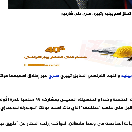
بيليه
والنجم الفرنسي السابق تييري
هنري
عبر إطلاق اسميهما موقت
وتنطلق البطولة التي تستضيفها بشكل مشترك كل من الولايات المتحدة وكندا والمكسيك، الخم
حشد من الجماهير عند التقاطع بين شارع ويست 50 والجادة السادسة في وسط مانهاتن، لمواكبة إزاحة الستار عن "ط