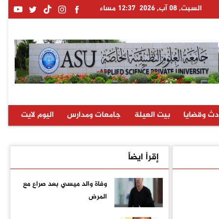
السبت, 08 آب, 2026
12:37 مساء
دث وقضايا
بيت العيلة
جامعات ومدارس
اليوم لايت
إقرأ ايضاً
وفاة والد ميسي بعد صراع مع
المرض