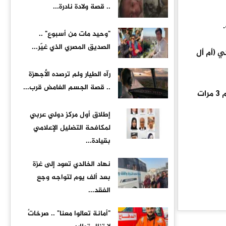
.. قصة ولادة نادرة...
"وحيد مات من أسبوع" ..
الصديق المصري الذي غيّر...
ي (أم أل
رآه الطيار ولم ترصده الأجهزة
.. قصة الجسم الغامض قرب...
على تقاطع شارع شيا وطريق ميريديان في حي كوينز، تيمنا بالأسطورة البرازيلية المتوج بكأس العالم 3 مرات
إطلاق أول مركز دولي عربي
لمكافحة التضليل الإعلامي
بقيادة...
نهاد الخالدي تعود إلى غزة
بعد ألف يوم لتواجه وجع
الفقد...
"أمانة تعالوا معنا" .. صرخاتٌ