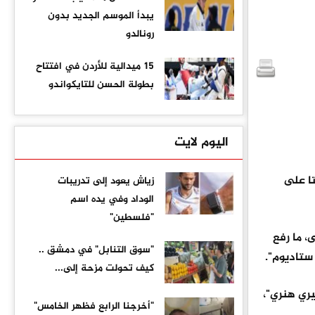
يبدأ الموسم الجديد بدون
رونالدو
15 ميدالية للأردن في افتتاح
بطولة الحسن للتايكواندو
اليوم لايت
ا على
زياش يعود إلى تدريبات
الوداد وفي يده اسم
"فلسطين"
يس بمشاركة 48 منتخبا للمرة الأولى، ما رفع
"سوق التنابل" في دمشق ..
كيف تحولت مزحة إلى...
ريق تييري هنري"،
"أخرجنا الرابع فظهر الخامس"