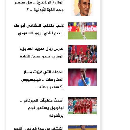
المال ( الرياضي) .. هل سيغير
وجه الكرة الأردنية .. ؟
لاعب منتخب النشامى أبو طه
ينضم لنادي نيوم السعودي
حارس ريال مدريد السابق:
المغرب خصم سيئ للغاية
الجملة التي غيّرت مسار
المفاوضات .. فينيسيوس
يكشف وجهته...
أحدث مفاجآت الميركاتو ..
ليفربول يستعير نجم
برشلونة
الكشف عن مدة غيابه .. النصر