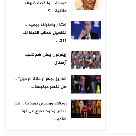
عموتة .. ما قصة ظروف
عائلية .. ؟
اعتذار واعتراف ووعيد ..
تفاصيل خطاب الفيفا للـ
211...
إيفرتون يعلن ضم لاعب
آرسنال
ألفاريز يجهز "رسالة الرحيل" ..
هل تكسر مواجهة...
رونالدو وميسي نموذجًا .. هل
تخلى محمد صلاح عن كرة
القدم...