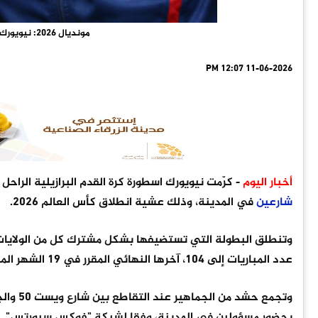
مونديال 2026: نيويورك تطلق اسم بيليه وتييري هنري على شارعين
11-06-2026 12:07 PM
أخبار اليوم
- كرّمت نيويورك اسطورة كرة القدم البرازيلية الراحل
شارعين
في المدينة، وذلك عشية انطلاق كأس العالم 2026.
عدد المباريات إلى 104، آخرها النهائي المقرر في 19 الشهر المقبل على ملعب "ميتلايف" الذي بات اسمه موقتا "نيويورك نيوجيرزي ستاديوم".
وتجمع 
بحضور مسؤولين في المدينة، وفقا لشبكة "فوكس سبورتس".