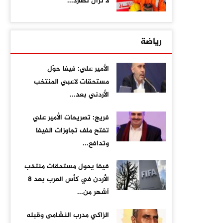
لا تزال تطارد...
رياضة
الأمير علي: فيفا حوّل
مستحقات لاعبي المنتخب
الأردني بعد...
فريج: تصريحات الأمير علي
تفتح ملف تجاوزات الفيفا
وتدافع...
فيفا يحول مستحقات منتخب
الأردن في كأس العرب بعد 8
أشهر من...
الزاكي مدرب النشامى وقبله