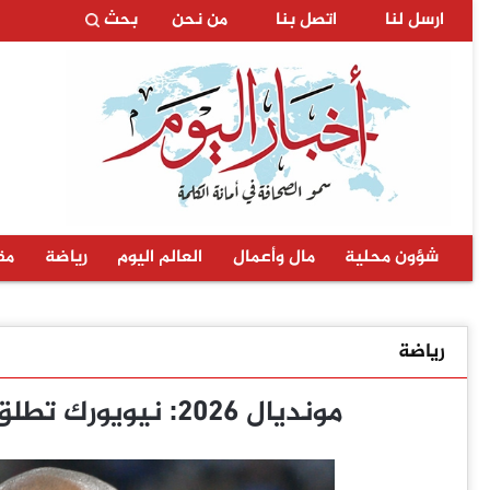
ارسل لنا
اتصل بنا
من نحن
بحث
شؤون محلية
مال وأعمال
العالم اليوم
رياضة
مق
رياضة
مونديال 2026: نيويورك تطلق اسم بيليه وتييري هنري على شارعين