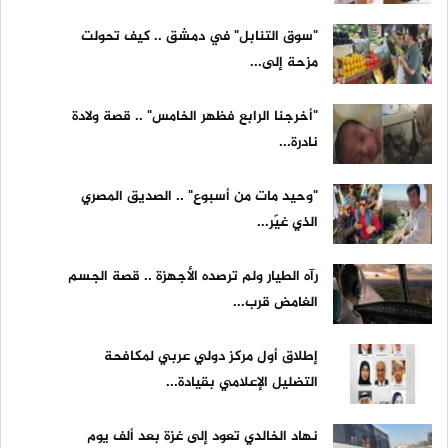
"سوق التنابل" في دمشق .. كيف تحولت
مزحة إلى...
"أخرجنا الرابع فظهر الخامس" .. قصة ولادة
نادرة...
"وحيد مات من أسبوع" .. الصديق المصري
الذي غيّر...
رآه الطيار ولم ترصده الأجهزة .. قصة الجسم
الغامض قرب...
إطلاق أول مركز دولي عربي لمكافحة
التضليل الإعلامي بقيادة...
نهاد الخالدي تعود إلى غزة بعد ألف يوم