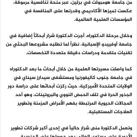
من جامعة هومبولت في برلين، عبر منحة تنافسية مرموقة،
عكست تميزها الأكاديمي وقدرتها على المنافسة في
المؤسسات العلمية العالمية.
وخلال مرحلة الدكتوراه، أجرت الدكتورة شرار أبحاثاً إضافية في
جامعة أوفييدو الإسبانية، نظراً لما تطلبه مشروعها البحثي من
تقنيات متقدمة ودراسات دقيقة متعددة التخصصات.
كما واصلت مسيرتها العلمية من خلال أبحاث ما بعد الدكتوراه
في جامعة جنوب كاليفورنيا ومستشفى سيدارز سيناي في
الولايات المتحدة الأميركية، حيث ركزت أبحاثها على دراسة دور
الجذور الحرة في تلف الحمض النووي والبروتينات، وهو أحد
المجالات الحيوية المرتبطة بفهم الأمراض المزمنة وتطوير
العلاجات المستقبلية.
وتعمل الدكتورة منى شرار حالياً في إحدى أكبر شركات تطوير
الأدوية على مستوى العالم، بعد حصولها على الجنسية