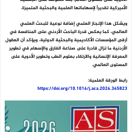
الأميركية تقديراً لإسهاماتها العلمية والبحثية المتميزة.
ويشكل هذا الإنجاز العلمي إضافة نوعية للبحث العلمي
العالمي، كما يعكس قدرة الباحث الأردني على المنافسة في
أرقى المؤسسات الأكاديمية والبحثية الدولية، ويؤكد أن العقول
الأردنية ما تزال قادرة على صناعة الفارق والإسهام في تطوير
المعرفة الإنسانية والارتقاء بعلوم الطب وتطوير الأدوية على
المستوى العالمي.
رابط الورقة العلمية:
https://doi.org/10.1016/j.aca.2026.345823