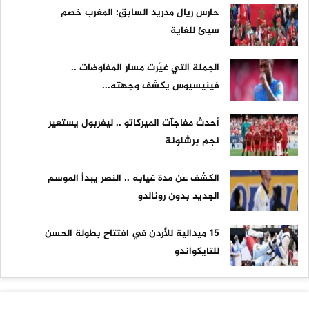
حارس ريال مدريد السابق: المغرب خصم
سيئ للغاية
الجملة التي غيّرت مسار المفاوضات ..
فينيسيوس يكشف وجهته...
أحدث مفاجآت الميركاتو .. ليفربول يستعير
نجم برشلونة
الكشف عن مدة غيابه .. النصر يبدأ الموسم
الجديد بدون رونالدو
15 ميدالية للأردن في افتتاح بطولة الحسن
للتايكواندو