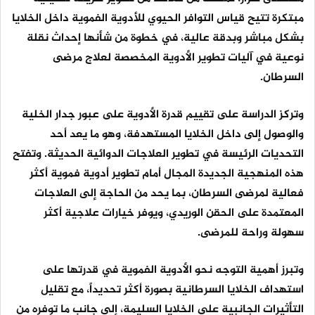
مبتكرة تتيح قياس التوافر الحيوي للأدوية الفموية داخل الخلايا
بشكل مباشر وبدقة عالية، في خطوة من شأنها إحداث نقلة
نوعية في آليات تطوير الأدوية المخصصة لعلاج مرضى
السرطان.
وتركز الدراسة على تقييم قدرة الأدوية على عبور جدار الخلية
والوصول إلى داخل الخلايا المستهدفة، وهو ما يعد أحد
التحديات الرئيسة في تطوير العلاجات الدوائية الحديثة. وتفتح
هذه المنهجية الجديدة المجال أمام تطوير أدوية فموية أكثر
فعالية لمرضى السرطان، بما يحد من الحاجة إلى العلاجات
المعتمدة على الحقن الوريدي، ويوفر خيارات علاجية أكثر
سهولة وراحة للمرضى.
وتبرز أهمية التوجه نحو الأدوية الفموية في قدرتها على
استهداف الخلايا السرطانية بصورة أكثر تحديداً، مع تقليل
التأثيرات الجانبية على الخلايا السليمة، إلى جانب ما توفره من