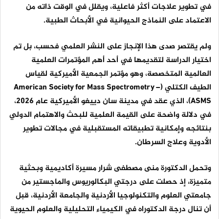
في تطوير علاجات أكثر فاعلية، ويقلل في الوقت ذاته من
الاعتماد على النماذج الحيوانية في الأبحاث الطبية.
ولم يقتصر صدى هذا الإنجاز على النشر العلمي فحسب، بل تم
اختيار الدراسة لتقديمها في أحد أهم المؤتمرات العلمية
العالمية المتخصصة، وهو مؤتمر الجمعية الأميركية لقياس
الطيف الكتلي (American Society for Mass Spectrometry –
ASMS)، الذي عقد في مدينة سان دييغو الأميركية عام 2026،
في دلالة واضحة على القيمة العلمية للبحث والاهتمام الدولي
بنتائجه وإمكانية تطبيقاته المستقبلية في مجالات تطوير
الأدوية وعلاج السرطان.
وتحمل الدكتورة منى مصطفى شرار مسيرة أكاديمية وبحثية
متميزة، إذ حصلت على درجتي البكالوريوس والماجستير من
جامعتي العلوم والتكنولوجيا الأردنية والجامعة الأردنية، قبل
أن تنال درجة الدكتوراه في الكيمياء التحليلية والعلوم الحيوية