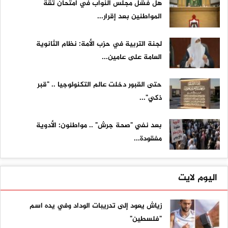
هل فشل مجلس النواب في امتحان ثقة
المواطنين بعد إقرار...
لجنة التربية في حزب الأمة: نظام الثانوية
العامة على عامين...
حتى القبور دخلت عالم التكنولوجيا .. "قبر
ذكي"...
بعد نفي "صحة جرش" .. مواطنون: الأدوية
مفقودة...
اليوم لايت
زياش يعود إلى تدريبات الوداد وفي يده اسم
"فلسطين"