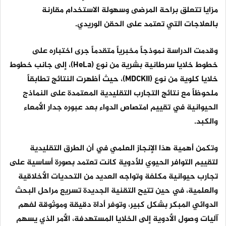
مزايا تتعلق براحة المرضى وسهولة الاستخدام مقارنة
بالعلاجات التي تعتمد على الحقن الوريدي.
وقدمت الدراسة نموذجاً مخبرياً متقدماً جرى اختباره على
خطوط خلايا سرطانية بشرية من نوع (HeLa)، إلى جانب خطوط
خلايا كلوية من نوع (MDCKII)، حيث أظهرت النتائج تطابقاً
ملحوظاً مع نتائج التجارب التقليدية المعتمدة على النماذج
الحيوانية في تقييم امتصاص الدواء بعد عبوره جدار الأمعاء
والكبد.
وتكمن أهمية هذا الإنجاز العلمي في أن الطرق التقليدية
لتقييم التوافر الحيوي للأدوية كانت تعتمد بصورة أساسية على
تجارب حيوانية مكلفة وتواجه العديد من التحديات الأخلاقية
والعلمية، في حين تتيح التقنية الجديدة تسريع مراحل البحث
الدوائي المبكر بشكل كبير، وتوفر أداة دقيقة وموثوقة لفهم
آليات وصول الأدوية إلى الخلايا المستهدفة، الأمر الذي يسهم