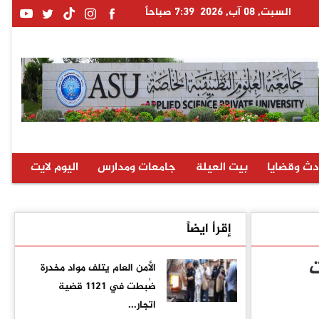
السبت, 08 آب, 2026
7:39 صباحاً
دث وقضايا
بيت العيلة
جامعات ومدارس
اليوم لايت
إقرأ ايضاً
ت
الأمن العام يتلف مواد مخدرة
ضُبطت في 1121 قضية
اتجار...