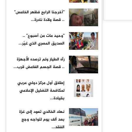
"أخرجنا الرابع فظهر الخامس"
.. قصة ولادة نادرة...
"وحيد مات من أسبوع" ..
الصديق المصري الذي غيّر...
رآه الطيار ولم ترصده الأجهزة
.. قصة الجسم الغامض قرب...
إطلاق أول مركز دولي عربي
لمكافحة التضليل الإعلامي
بقيادة...
نهاد الخالدي تعود إلى غزة
بعد ألف يوم لتواجه وجع
الفقد...