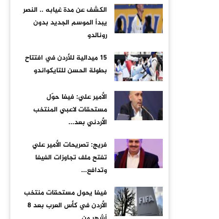
الكشف عن مدة غيابه .. النصر
يبدأ الموسم الجديد بدون
رونالدو
15 ميدالية للأردن في افتتاح
بطولة الحسن للتايكواندو
الأمير علي: فيفا حوّل
مستحقات لاعبي المنتخب
الأردني بعد...
فريج: تصريحات الأمير علي
تفتح ملف تجاوزات الفيفا
وتدافع...
فيفا يحول مستحقات منتخب
الأردن في كأس العرب بعد 8
أشهر من...