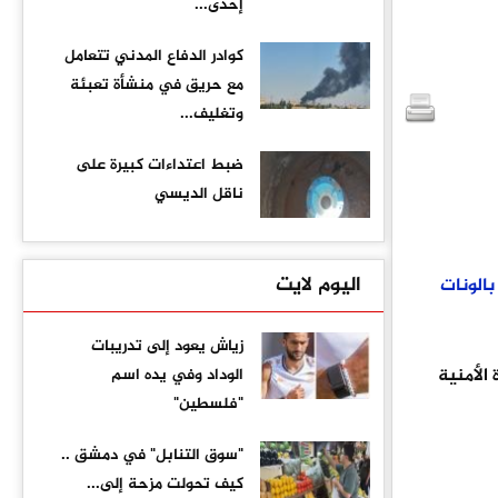
إحدى...
كوادر الدفاع المدني تتعامل
مع حريق في منشأة تعبئة
وتغليف...
ضبط اعتداءات كبيرة على
ناقل الديسي
اليوم لايت
بالونات
زياش يعود إلى تدريبات
الأمنية
الوداد وفي يده اسم
"فلسطين"
"سوق التنابل" في دمشق ..
كيف تحولت مزحة إلى...