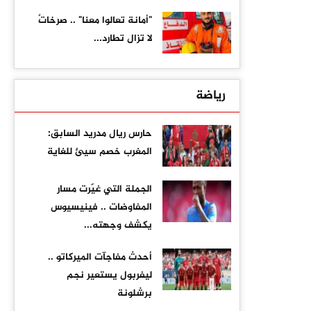
"أمانة تعالوا معنا" .. صرخاتٌ
لا تزال تطارد...
رياضة
حارس ريال مدريد السابق:
المغرب خصم سيئ للغاية
الجملة التي غيّرت مسار
المفاوضات .. فينيسيوس
يكشف وجهته...
أحدث مفاجآت الميركاتو ..
ليفربول يستعير نجم
برشلونة