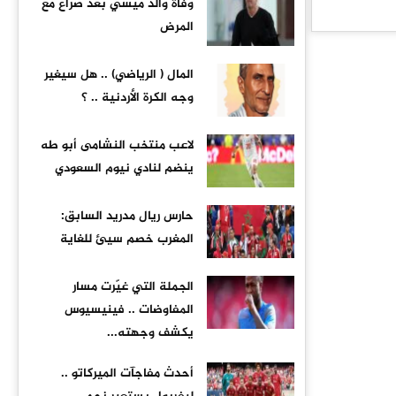
وفاة والد ميسي بعد صراع مع
المرض
المال ( الرياضي) .. هل سيغير
وجه الكرة الأردنية .. ؟
لاعب منتخب النشامى أبو طه
ينضم لنادي نيوم السعودي
حارس ريال مدريد السابق:
المغرب خصم سيئ للغاية
الجملة التي غيّرت مسار
المفاوضات .. فينيسيوس
يكشف وجهته...
أحدث مفاجآت الميركاتو ..