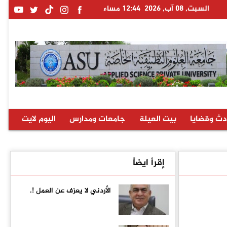
السبت, 08 آب, 2026
12:44 مساء
دث وقضايا
بيت العيلة
جامعات ومدارس
اليوم لايت
إقرأ ايضاً
الأردني لا يعزف عن العمل !.