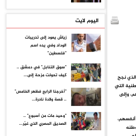
اليوم لايت
زياش يعود إلى تدريبات
الوداد وفي يده اسم
"فلسطين"
"سوق التنابل" في دمشق ..
كيف تحولت مزحة إلى...
الذي نجح
وطنية التي
"أخرجنا الرابع فظهر الخامس"
م، وإلى
.. قصة ولادة نادرة...
"وحيد مات من أسبوع" ..
 أنفسهم،
الصديق المصري الذي غيّر...
وطنه