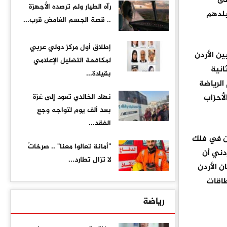
لى
رآه الطيار ولم ترصده الأجهزة
بلدهم
.. قصة الجسم الغامض قرب...
إطلاق أول مركز دولي عربي
ين الأردن
لمكافحة التضليل الإعلامي
انية
بقيادة...
الرياضة
لأحزاب
نهاد الخالدي تعود إلى غزة
بعد ألف يوم لتواجه وجع
الفقد...
ان في فلك
"أمانة تعالوا معنا" .. صرخاتٌ
ردني أن
لا تزال تطارد...
ان الأردن
طاقات
رياضة