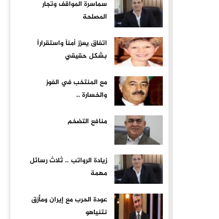
سماسرة المواقف وتجار
المصلحة
اتفاق يعزز أمناً واستقراراً
بشكل حقيقي
مع المنتخب في الفوز
والخسارة ..
منافع التضخم
زيادة الرواتب .. ثلاث رسائل
مهمة
عودة الحرب مع إيران ومأزق
نتنياهو