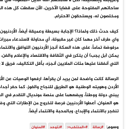
وعروبته وإنسانيته، لكن لا سامحهم الله الذين «نمّطوه» في هذ
ساحاتهم المفتوحة على قضايا الآخرين، الآن سقطت كل هذه الر
ومخلصون له، ويستحقون الاحترام.
‏كيف حدث ذلك ولماذا؟ الإجابة بسيطة وعميقة أيضاً، الأردنيون 
واي طرف آخر مهما كان غير مقبولة، أي محاولة لاستدعاء مبررات 
مرفوضة تماماً، على هذه السكة أنجز الأردنيون التوافق والانتم
يمكن (بل يجب) أن يتكرر في الثقافة والاقتصاد والإعلام والفن،
التي أنفقنا عليها مئات الملايين أنجزه، بأقل التكاليف، فريق لا
‏الرسالة كانت واضحة لمن يريد أن يقرأها، ارفعوا الوصيات عن ا
الأردن وهويته الوطنية هو الطريق للنجاح والفوز، كما حفر أجداد
يبني دولة ووطناً، ويضعهما على منصة مونديال التقدم في العا
هو العنوان، أعطوا الأردنيين فرصة للخروج من الإطارات الت
تنفجر بالانتماء والإبداع، وبالمحبة والانتماء أيضاً.
وسوم:
#رسالة
#«المنتخب»:
#نتوحد
#العنوان