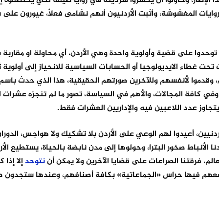
ا الإطار، وحاولوا أن يحشروا سرديته في زوايا ضيقة لكي يختطفوه إ
وايات المغشوشة، وأثبت الأردنيون أنهم نشامى فعلاً، غيورون على 
توحدوا على قضية وأولوية واحدة وهي الأردن، أي محاولة او مقاربة ب
تحت غطاء الايديولوجيا أو الحسابات السياسية للانحياز إلى أولوية ث
اء، وقدموا لأنفسهم وللآخرين صورتهم الحقيقية، هذا الذي حدث باسم 
 وفي كافة المجالات، والأهم في السياسة، تصور ما لم تنجزه عشرات ا
 يتجاوز عدد اللاعبين فيه والإداريين العشرات فقط.
لأردنيين، أعيدوا لهم الوعي على الأردن بلا تشكيك ولا هواجس، الدور
نا الأنباط صخور البترا، وحولوها إلى مدن نابضة بالحياة، يستطيع الأ
لم، فرقتنا الصراعات على قضايا الآخرين ولا يمكن أن
نتوحد
إلا إذا ك
ي وضعهم فيها حراس «الجماعاتية» بكافة أصنافهم، وعندها ستجدون 