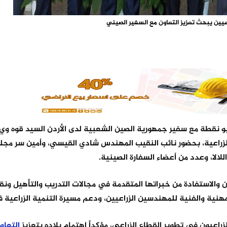
يين يبحث تعزيز التعاون مع السفير الصيني
 نقطة مع سفير جمهورية الصين الشعبية لدى الأردن السيد قوه وي
الزراعية، بحضور نائب النقيب المهندس شادي القيسي، وأمين سر مجل
لالا، وعدد من أعضاء السفارة الصينية.
 والاستفادة من خبراتها المتقدمة في مجالات التدريب والتأهيل ون
مهنية والفنية للمهندسين الزراعيين، ودعم مسيرة التنمية الزراعية ف
راعيون في تطوير القطاع الزراعي، مؤكداً اهتمام بلاده بتعزيز
التعاو