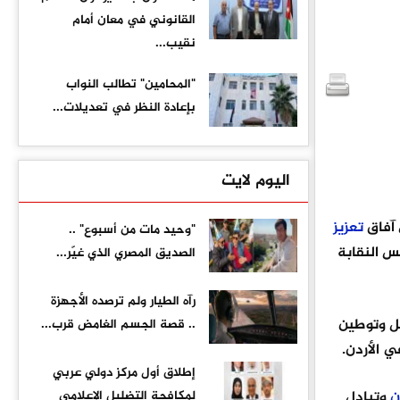
القانوني في معان أمام
نقيب...
"المحامين" تطالب النواب
بإعادة النظر في تعديلات...
اليوم لايت
 آفاق
تعزيز
"وحيد مات من أسبوع" ..
س النقابة
الصديق المصري الذي غيّر...
رآه الطيار ولم ترصده الأجهزة
قل وتوطين
.. قصة الجسم الغامض قرب...
ي الأردن.
إطلاق أول مركز دولي عربي
ن
وتبادل
لمكافحة التضليل الإعلامي