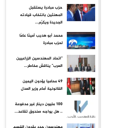
حزب مبادرة يستقبل
المهنئين بانتخاب قيادته
الجديدة ويكرّم...
محمد أبو هديب أمينًا عامًا
لحزب مبادرة
"اتحاد المهندسين الزراعيين
العرب" يناقش مخاطر...
49 محاميا يؤدون اليمين
القانونية أمام وزير العدل
100 مليون دينار غير مدفوعة
.. هل يواجه صندوق تقاعد...
مهندسون جدد يؤدون القسم