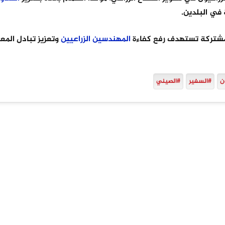
في البلدين.
 مشتركة تستهدف رفع كفاءة
المهندسين
الزراعيين
وتعزيز تبادل المع
ن
#السفير
#الصيني