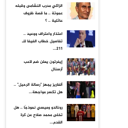
الزاكي مدرب النشامى وقبله
عموتة .. ما قصة ظروف
عائلية .. ؟
اعتذار واعتراف ووعيد ..
تفاصيل خطاب الفيفا للـ
211...
إيفرتون يعلن ضم لاعب
آرسنال
ألفاريز يجهز "رسالة الرحيل" ..
هل تكسر مواجهة...
رونالدو وميسي نموذجًا .. هل
تخلى محمد صلاح عن كرة
القدم...