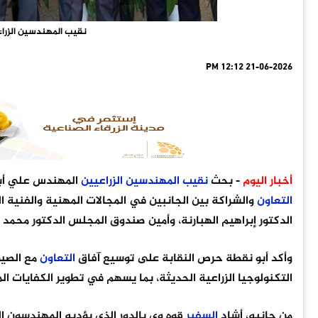
نقيب المهندسين الزراع
21-06-2026 12:12 PM
أخبار اليوم
- بحث
نقيب
المهندسين
الزراعيين
المهندس علي أبو
التعاون
والشراكة بين الجانبين في المجالات المهنية والفنية 
الدكتور إبراهيم الهبارنة، وأمين صندوق المجلس الدكتور محمد ال
وأكد أبو نقطة حرص النقابة على توسيع آفاق
التعاون
مع الصين
التكنولوجيا الزراعية الحديثة، بما يسهم في تطوير الكفايات ال
من جانبه، أشاد
السفير
قوه وي بالدور الذي يؤديه المهندسون الز