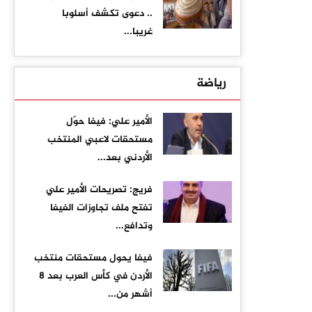
.. دعوى تكشف أسلوبا
غريبا...
رياضة
الأمير علي: فيفا حوّل
مستحقات لاعبي المنتخب
الأردني بعد...
فريج: تصريحات الأمير علي
تفتح ملف تجاوزات الفيفا
وتدافع...
فيفا يحول مستحقات منتخب
الأردن في كأس العرب بعد 8
أشهر من...