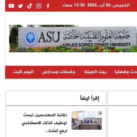
الخميس, 06 آب, 2026
12:30 مساء
دث وقضايا
بيت العيلة
جامعات ومدارس
اليوم لايت
إقرأ ايضاً
نقابة المهندسين تبحث
توظيف الذكاء الاصطناعي
لرفع كفاءة...