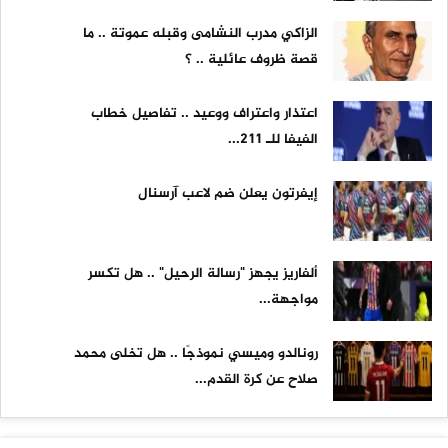
الزاكي مدرب النشامى وقبله عموتة .. ما
قصة ظروف عائلية .. ؟
اعتذار واعتراف ووعيد .. تفاصيل خطاب
الفيفا للـ 211...
إيفرتون يعلن ضم لاعب آرسنال
ألفاريز يجهز "رسالة الرحيل" .. هل تكسر
مواجهة...
رونالدو وميسي نموذجًا .. هل تخلى محمد
صلاح عن كرة القدم...