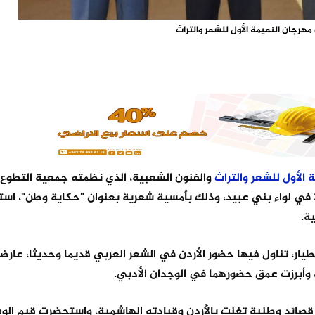
مهرجان النعيمة الأول للشعر والتراث
ة
الأول
للشعر
والتراث
والفنون الشعبية، الذي نظمته جمعية التطوع 
الثقافية ضمن برامج مشاريع المدن والألوية الثقافية لعام 2026 في لواء بني عبيد، وذلك بأمسية شعرية بعنوان "حكاية وطن
ة.
طيار، تناول فيها حضور الأردن في الشعر العربي قديما وحديثا، عارضا
، وأبرزت عمق حضورهما في الوجدان الأدبي.
قصائد وطنية تغنت بالأردن وقيادته الهاشمية، واستحضرت قيم الوفا