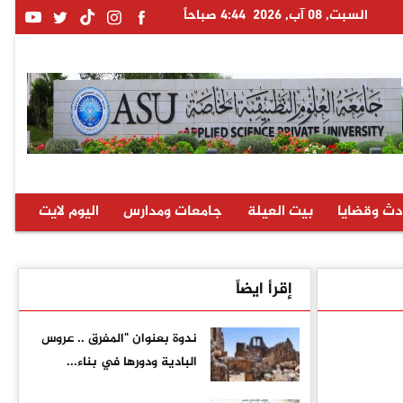
السبت, 08 آب, 2026
4:44 صباحاً
دث وقضايا
بيت العيلة
جامعات ومدارس
اليوم لايت
إقرأ ايضاً
ندوة بعنوان "المفرق .. عروس
البادية ودورها في بناء...