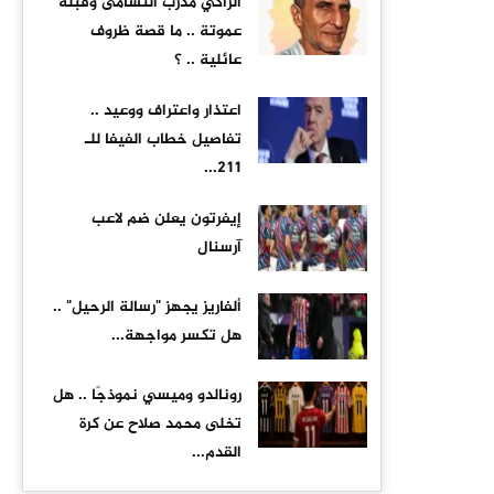
الزاكي مدرب النشامى وقبله
عموتة .. ما قصة ظروف
عائلية .. ؟
اعتذار واعتراف ووعيد ..
تفاصيل خطاب الفيفا للـ
211...
إيفرتون يعلن ضم لاعب
آرسنال
ألفاريز يجهز "رسالة الرحيل" ..
هل تكسر مواجهة...
رونالدو وميسي نموذجًا .. هل
تخلى محمد صلاح عن كرة
القدم...