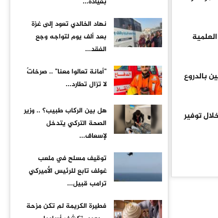
بقيادة...
نهاد الخالدي تعود إلى غزة
العلمية
بعد ألف يوم لتواجه وجع
الفقد...
"أمانة تعالوا معنا" .. صرخاتٌ
ن بالدروع
لا تزال تطارد...
هل بين الركاب طبيب؟ .. وزير
لال توفير
الصحة التركي يتدخل
لإسعاف...
توقيف مسلح في ملعب
غولف تابع للرئيس الأميركي
ترامب قبيل...
فطيرة الكريمة لم تكن مزحة