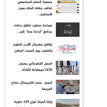
جمعية السلم المجتمعي
تناشد جلالة الملك صون
الاستقرار...
سياحة عجلون تطلق رحلات
برنامج "أردننا جنة" إلى...
إطلاق مهرجان الأردن للعلوم
والفنون يوم السبت المقبل
الحمل الكهربائي يسجل
4220 ميجاواط الثلاثاء
البدور : مخدر الكريستال سلاح
الجريمة
وزارة البيئة توزع 435 حاوية