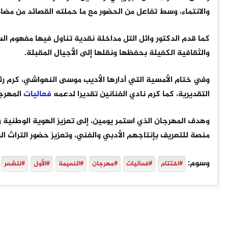
والانتماء، وسط تفاعل من الحضور مع ما حملته القصائد من مض
كما قدم الدكتور وائل التل مداخلة نقدية تناول فيها مفهوم الس
والثقافية الكفيلة بحفظها ونقلها إلى الأجيال المقبلة.
وفي ختام الأمسية التي أدارها الأديب موسى النعواشي، كرم رئ
التقديرية، كما كرم نادي الفنانين تقديرا لدعمه
فعاليات
المهرجا
وهدف المهرجان الذي استمر يومين، إلى تعزيز الهوية الوطنية و
منصة للتعريف بإنتاجهم الأدبي والفني، وتعزيز حضور التراث الش
وسوم:
#اختتام
#فعاليات
#مهرجان
#النعيمة
#الأول
#للشعر