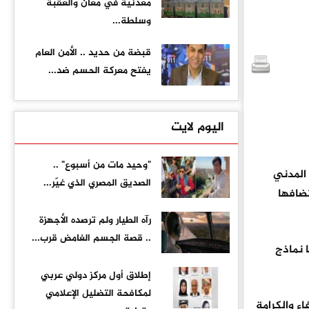
معدنية في معان والعقبة
وسلطة...
قبضة من حديد .. الأمن العام
يفتح معركة الحسم ضد...
اليوم لايت
"وحيد مات من أسبوع" ..
المدني
الصديق المصري الذي غيّر...
"، استضافها
رآه الطيار ولم ترصده الأجهزة
.. قصة الجسم الغامض قرب...
 نماذج
إطلاق أول مركز دولي عربي
لمكافحة التضليل الإعلامي
ء والكرامة