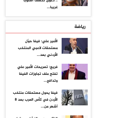
.. دعوى تكشف أسلوبا
غريبا...
رياضة
الأمير علي: فيفا حوّل
مستحقات لاعبي المنتخب
الأردني بعد...
فريج: تصريحات الأمير علي
تفتح ملف تجاوزات الفيفا
وتدافع...
فيفا يحول مستحقات منتخب
الأردن في كأس العرب بعد 8
أشهر من...