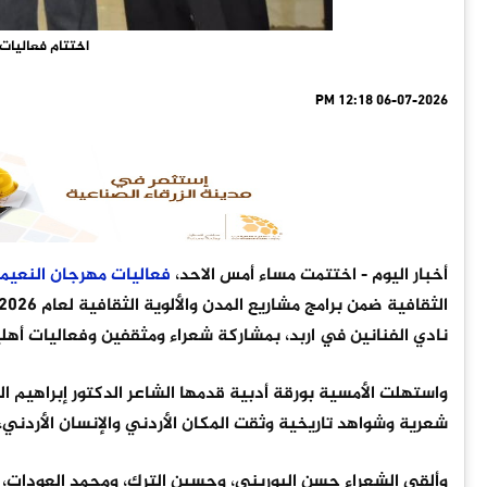
اختتام فعاليات 
06-07-2026 12:18 PM
أخبار اليوم
- اختتمت مساء أمس الاحد،
فعاليات
مهرجان
النعيم
نادي الفنانين في اربد، بمشاركة شعراء ومثقفين وفعاليات أهلي
واستهلت الأمسية بورقة أدبية قدمها الشاعر الدكتور إبراهيم ال
شعرية وشواهد تاريخية وثقت المكان الأردني والإنسان الأردني
وألقى الشعراء حسن البوريني، وحسين الترك، ومحمد العودات، 