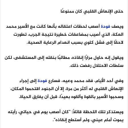
حتى الإنعاش القلبي كان ممنوعًا
ويصف
فودة
أصعب لحظات اعتقاله بأنها كانت مع الأسير محمد
العكة، الذي أصيب بمضاعفات خطيرة نتيجة الجرب، تطورت
لاحقًا إلى فشل كلوي بسبب انعدام الرعاية الصحية.
ويقول إنه حاول مرارًا إنقاذه، مطالبًا بنقله إلى المستشفى، لكن
سلطات الاحتلال رفضت ذلك.
وفي أحد الأيام، فقد محمد وعيه، فسارع
فودة
إلى إجراء
الإنعاش القلبي له أكثر من مرة، إلا أن الجنود اقتحموا المكان،
وسحبوا الأسير بالقوة وألقوه بعيدًا، قبل أن يفارق الحياة.
ويستذكر تلك اللحظة قائلًا: "كان أصعب يوم في حياتي، رأيته
يموت أمام عيني، ولم أستطع إنقاذه".