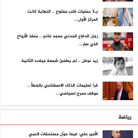
بـ3 عمليات قلب مفتوح .. النهاية كانت
المركز الأول...
رجل الدفاع المدني محمد غانم .. مُنقذ الأرواح
الذي صار...
زيد نوفل .. لم يُطفئ شمعة ميلاده الثانية
قرأ تعليمات الذكاء الاصطناعي بالخطأ ..
موقف محرج لسياسي...
رياضة
الأمير علي: فيفا حوّل مستحقات لاعبي