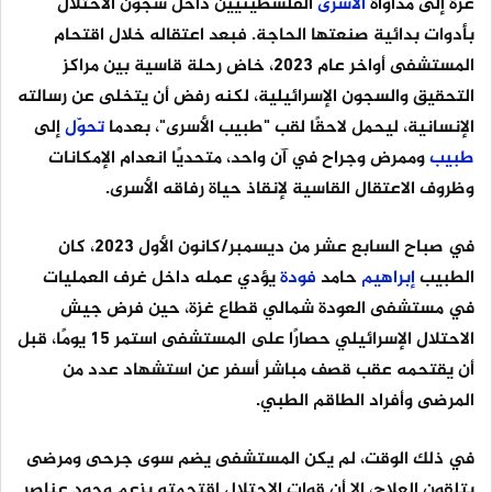
غزة إلى مداواة
الأسرى
الفلسطينيين داخل سجون الاحتلال
بأدوات بدائية صنعتها الحاجة. فبعد اعتقاله خلال اقتحام
المستشفى أواخر عام 2023، خاض رحلة قاسية بين مراكز
التحقيق والسجون الإسرائيلية، لكنه رفض أن يتخلى عن رسالته
الإنسانية، ليحمل لاحقًا لقب "طبيب الأسرى"، بعدما
تحوّل
إلى
طبيب
وممرض وجراح في آن واحد، متحديًا انعدام الإمكانات
وظروف الاعتقال القاسية لإنقاذ حياة رفاقه الأسرى.
في صباح السابع عشر من ديسمبر/كانون الأول 2023، كان
الطبيب
إبراهيم
حامد
فودة
يؤدي عمله داخل غرف العمليات
في مستشفى العودة شمالي قطاع غزة، حين فرض جيش
الاحتلال الإسرائيلي حصارًا على المستشفى استمر 15 يومًا، قبل
أن يقتحمه عقب قصف مباشر أسفر عن استشهاد عدد من
المرضى وأفراد الطاقم الطبي.
في ذلك الوقت، لم يكن المستشفى يضم سوى جرحى ومرضى
يتلقون العلاج، إلا أن قوات الاحتلال اقتحمته بزعم وجود عناصر