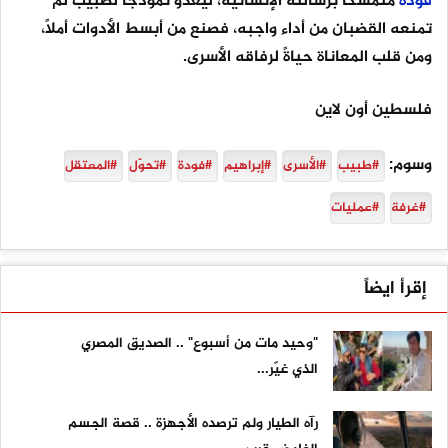
فودة
متمسكًا برسالته الإنسانية، ليغدو نموذجًا لطبيب لم
تمنعه القضبان من أداء واجبه، فصنع من أبسط الأدوات أملًا،
ومن قلب المعاناة حياةً لرفاقه الأسرى.
فلسطين أون لاين
وسوم:
#طبيب
#الأسرى
#إبراهيم
#فودة
#تحوّل
#المعتقل
#غرفة
#عمليات
إقرأ ايضاً
"وحيد مات من أسبوع" .. الصديق المصري
الذي غيّر...
رآه الطيار ولم ترصده الأجهزة .. قصة الجسم