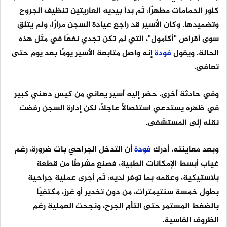
كلور الحمامات مطهرًا، ثم بدأ بيديه العاريتين تنظيف الجروح
وتضميدها. وكان الأسير قد راجع عيادة السجن مرارًا، ولم يتلق
سوى أقراص "أكامول"، التي لم تكن تجدي نفعًا في مثل هذه
الحالة. ويقول
فودة
إنه واصل متابعة الأسير يومًا بعد يوم حتى
تعافى.
وفي حادثة أخرى، حضر إليه أسير يعاني من كيس دهني كبير
في ظهره يستدعي استئصالًا عاجلًا، لكن إدارة السجن رفضت
نقله إلى المستشفى.
وبعد معاينته، أدرك
فودة
أن التدخل الجراحي بات ضرورة، رغم
غياب أبسط الإمكانات الطبية، فصنع مشرطًا من قطعة
بلاستيكية، وعقمه بما توفر لديه، ثم أجرى عملية جراحية
بطول خمسة سنتيمترات، من دون تخدير أو غرز، مكتفيًا
بالضغط المستمر حتى التأم الجرح، ونجحت العملية رغم
الظروف القاسية.