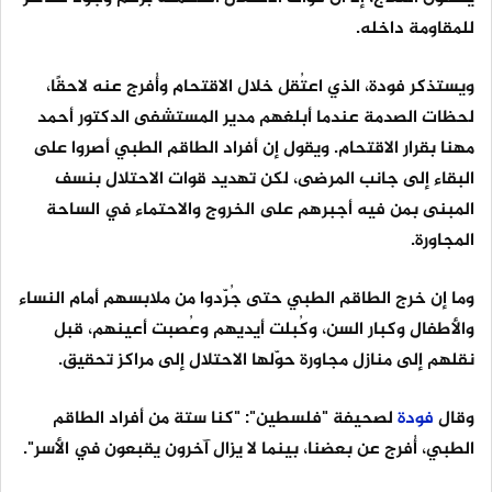
للمقاومة داخله.
ويستذكر فودة، الذي اعتُقل خلال الاقتحام وأُفرج عنه لاحقًا،
لحظات الصدمة عندما أبلغهم مدير المستشفى الدكتور أحمد
مهنا بقرار الاقتحام. ويقول إن أفراد الطاقم الطبي أصروا على
البقاء إلى جانب المرضى، لكن تهديد قوات الاحتلال بنسف
المبنى بمن فيه أجبرهم على الخروج والاحتماء في الساحة
المجاورة.
وما إن خرج الطاقم الطبي حتى جُرّدوا من ملابسهم أمام النساء
والأطفال وكبار السن، وكُبلت أيديهم وعُصبت أعينهم، قبل
نقلهم إلى منازل مجاورة حوّلها الاحتلال إلى مراكز تحقيق.
وقال
فودة
لصحيفة "فلسطين": "كنا ستة من أفراد الطاقم
الطبي، أُفرج عن بعضنا، بينما لا يزال آخرون يقبعون في الأسر".