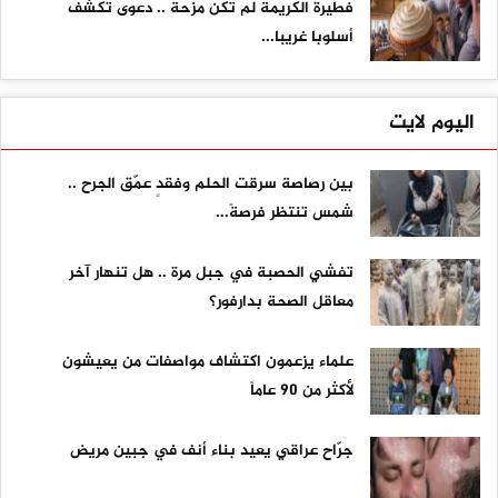
فطيرة الكريمة لم تكن مزحة .. دعوى تكشف
أسلوبا غريبا...
اليوم لايت
بين رصاصة سرقت الحلم وفقدٍ عمّق الجرح ..
شمس تنتظر فرصةً...
تفشي الحصبة في جبل مرة .. هل تنهار آخر
معاقل الصحة بدارفور؟
علماء يزعمون اكتشاف مواصفات من يعيشون
لأكثر من 90 عاماً
جرّاح عراقي يعيد بناء أنف في جبين مريض