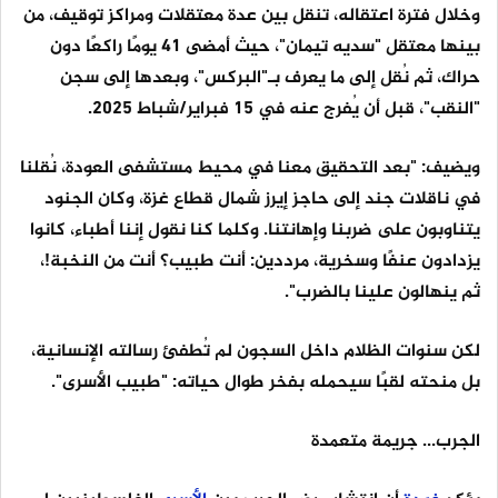
وخلال فترة اعتقاله، تنقل بين عدة معتقلات ومراكز توقيف، من
بينها معتقل "سديه تيمان"، حيث أمضى 41 يومًا راكعًا دون
حراك، ثم نُقل إلى ما يعرف بـ"البركس"، وبعدها إلى سجن
"النقب"، قبل أن يُفرج عنه في 15 فبراير/شباط 2025.
ويضيف: "بعد التحقيق معنا في محيط مستشفى العودة، نُقلنا
في ناقلات جند إلى حاجز إيرز شمال قطاع غزة، وكان الجنود
يتناوبون على ضربنا وإهانتنا. وكلما كنا نقول إننا أطباء، كانوا
يزدادون عنفًا وسخرية، مرددين: أنت طبيب؟ أنت من النخبة!،
ثم ينهالون علينا بالضرب".
لكن سنوات الظلام داخل السجون لم تُطفئ رسالته الإنسانية،
بل منحته لقبًا سيحمله بفخر طوال حياته: "طبيب الأسرى".
الجرب... جريمة متعمدة