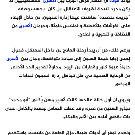
يؤكد
فودة
أن انتشار مرض الجرب بين
الأسرى
الفلسطينيين لم
يكن مجرد نتيجة لظروف الاعتقال، بل كان -بحسب وصفه-
"جريمة متعمدة" ساهمت فيها إدارة السجون، من خلال الإبقاء
على الفرشات والأغطية والملابس ملوثة، وحرمان
الأسرى
من
النظافة والتهوية والعلاج.
ورغم ذلك، قرر أن يبدأ رحلة العلاج من داخل المعتقل، فحوّل
إحدى زوايا خيمة السجن إلى عيادة متواضعة، وجال بين
الأسرى
حاملًا عبوة كلور وقطرات من اليود، محاولًا تقديم الحد الأدنى
من الرعاية الصحية في ظل تجاهل إدارة السجون لنداءات
المرضى.
ويروي أن أول حالة عالجها كانت لأسير مسن يُكنى "أبو محمد"،
تجاوز الستين من عمره، وقد غطت الدمامل جسده بالكامل، حتى
بات يقضي أيامه بين الألم والبكاء.
ولعدم توفر أي أدوات طبية، مزق قطعة من ملابسه، واستخدم