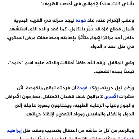
بأنني كنت سندًا لإخواني في أصعب الظروف".
وعقب الإفراج عنه، عاد
فودة
ليجد منزله في القرية البدوية
شمال قطاع غزة قد دُمّر بالكامل، كما فقد والده الذي استشهد
داخل أحد مراكز الإيواء متأثرًا بإصابته ومضاعفات مرض السكري،
في ظل انعدام الدواء.
وفي المقابل، رزقه الله طفلًا أطلقت والدته عليه اسم "حامد"،
تيمنًا بجده الشهيد.
ورغم نيل حريته، يؤكد
فودة
أن فرحته تبقى منقوصة، لأن
عشرات
الأسرى
لا يزالون خلف قضبان الاحتلال، يصارعون الأمراض
والجوع وغياب الرعاية الطبية، ويحتاجون بصورة عاجلة إلى
الدواء والغذاء والملابس ومواد التعقيم لإنقاذ حياتهم.
وبالرغم من كل ما عاشه من اعتقال وتعذيب وفقد، ظل
إبراهيم