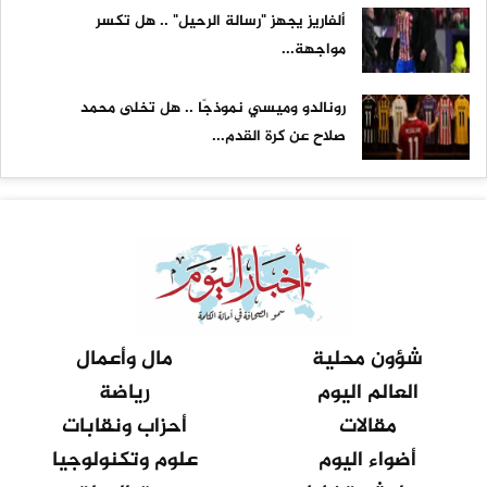
ألفاريز يجهز "رسالة الرحيل" .. هل تكسر
مواجهة...
رونالدو وميسي نموذجًا .. هل تخلى محمد
صلاح عن كرة القدم...
شؤون محلية
مال وأعمال
العالم اليوم
رياضة
مقالات
أحزاب ونقابات
أضواء اليوم
علوم وتكنولوجيا