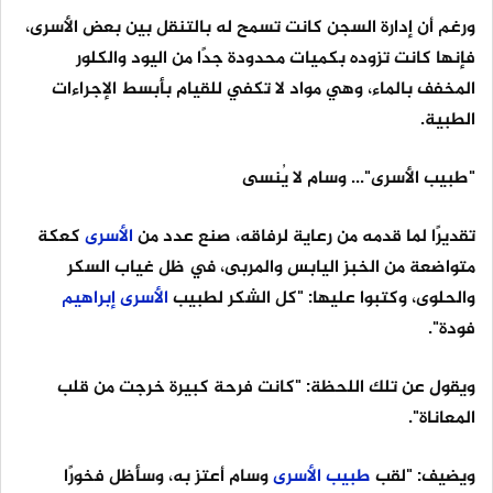
ورغم أن إدارة السجن كانت تسمح له بالتنقل بين بعض الأسرى،
فإنها كانت تزوده بكميات محدودة جدًا من اليود والكلور
المخفف بالماء، وهي مواد لا تكفي للقيام بأبسط الإجراءات
الطبية.
"طبيب الأسرى"... وسام لا يُنسى
تقديرًا لما قدمه من رعاية لرفاقه، صنع عدد من
الأسرى
كعكة
متواضعة من الخبز اليابس والمربى، في ظل غياب السكر
والحلوى، وكتبوا عليها: "كل الشكر لطبيب
الأسرى
إبراهيم
فودة".
ويقول عن تلك اللحظة: "كانت فرحة كبيرة خرجت من قلب
المعاناة".
ويضيف: "لقب
طبيب
الأسرى
وسام أعتز به، وسأظل فخورًا