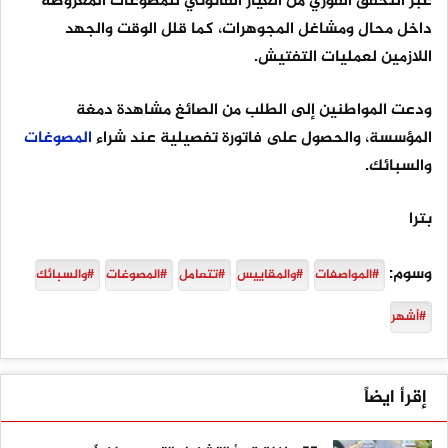
عبر التحقق الفوري من العيار القانوني للمصوغات المعروضة
داخل محال ومشاغل المجوهرات، كما قلل الوقت والجهد
اللازمين لعمليات التفتيش.
ودعت المواطنين إلى الطلب من الصائغ مشاهدة دمغة
المؤسسة، والحصول على فاتورة تفصيلية عند شراء
المصوغات
والسبائك.
بترا
وسوم:
#المواصفات
#والمقاييس
#تتعامل
#المصوغات
#والسبائك
#أشهر
إقرأ ايضاً