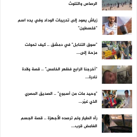
الرصاص والتلوث
زياش يعود إلى تدريبات الوداد وفي يده اسم
"فلسطين"
"سوق التنابل" في دمشق .. كيف تحولت
مزحة إلى...
"أخرجنا الرابع فظهر الخامس" .. قصة ولادة
نادرة...
"وحيد مات من أسبوع" .. الصديق المصري
الذي غيّر...
رآه الطيار ولم ترصده الأجهزة .. قصة الجسم
الغامض قرب...