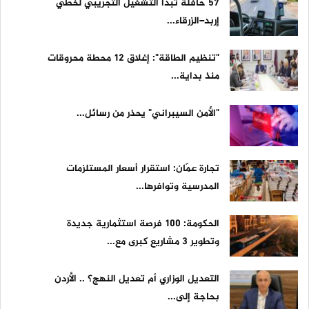
57 حافلة تبدأ التشغيل التجريبي لخطّي
إربد–الزرقاء...
"تنظيم الطاقة": إغلاق 12 محطة محروقات
منذ بداية...
"الأمن السيبراني" يحذر من رسائل...
تجارة عمّان: استقرار أسعار المستلزمات
المدرسية وتوافرها...
الحكومة: 100 فرصة استثمارية جديدة
وتطوير 3 مشاريع كبرى مع...
التعديل الوزاري أم تعديل النهج؟ .. الأردن
بحاجة إلى...