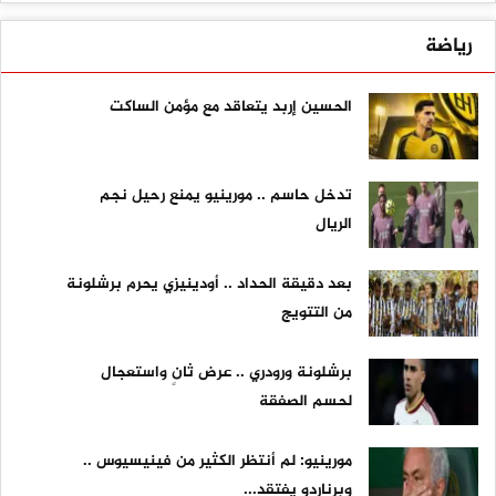
رياضة
الحسين إربد يتعاقد مع مؤمن الساكت
تدخل حاسم .. مورينيو يمنع رحيل نجم
الريال
بعد دقيقة الحداد .. أودينيزي يحرم برشلونة
من التتويج
برشلونة ورودري .. عرض ثانٍ واستعجال
لحسم الصفقة
مورينيو: لم أنتظر الكثير من فينيسيوس ..
وبرناردو يفتقد...