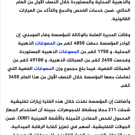
والذهبية المحلية والمستوردة خلال النصف الأول من العام
الحالي، ضمن خدمات الفحص والدمغ والتأكد من العيارات
القانونية.
وقالت المديرة العامة بالوكالة للمؤسسة وفاء المومني، إن
كوادر المؤسسة دمغت 4850 كغم من
المصوغات
الذهبية
المحلية، و 1750 كغم من
المصوغات
الذهبية المستوردة،
وفحصت 2650 كغم من السبائك الذهبية، و 49100 كغم من
السبائك الفضية، فيما بلغ مجموع وزن
المصوغات
الفضية التي
تعاملت معها المؤسسة خلال النصف الأول من هذا العام 3450
كغم.
وأضافت إن المؤسسة نفذت خلال هذه الفترة زيارات تفتيشية
شملت 211 محلا ومشغلا للمجوهرات، مبينة أن استخدام الجهاز
المحمول لفحص المعادن الثمينة بالأشعة السينية (XRF)، ضمن
الجولات التفتيشية، أسهم في تعزيز كفاءة الرقابة الميدانية،