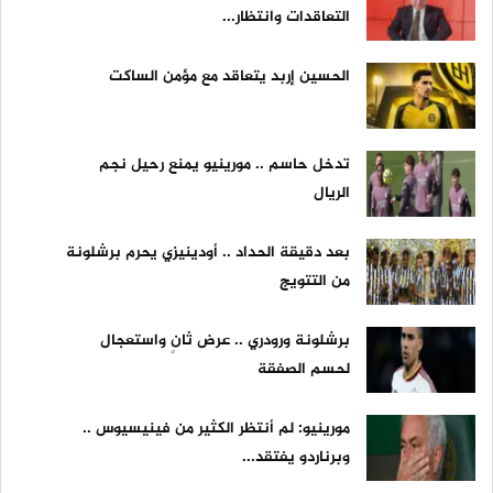
التعاقدات وانتظار...
الحسين إربد يتعاقد مع مؤمن الساكت
تدخل حاسم .. مورينيو يمنع رحيل نجم
الريال
بعد دقيقة الحداد .. أودينيزي يحرم برشلونة
من التتويج
برشلونة ورودري .. عرض ثانٍ واستعجال
لحسم الصفقة
مورينيو: لم أنتظر الكثير من فينيسيوس ..
وبرناردو يفتقد...