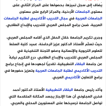
يُضاف إلى سجل تميزها، بحصولها على المركز الثاني على
مستوى
الجامعات
الأردنية، والمركز الرابع على مستوى
الجامعات
العربية
في
مجال
التدريب
الأكاديمي
لطلبة
الجامعات
العربية، ضمن برامج المجلس العربي للتدريب والإبداع الطلابي.
وجرى تكريم الجامعة خلال الحفل الذي أقامه المجلس العربي،
حيث تسلّم الأستاذ الدكتور عزيز الرحامنة، عميد كلية السلط
للعلوم التربوية والإنسانية وعضو اللجنة التنفيذية في
المجلس العربي للتدريب والإبداع الطلابي، درع التكريم نيابةً
عن جامعة
البلقاء
التطبيقية، تقديرًا لجهودها في إنجاح برامج
التدريب
الأكاديمي
لطلبة
الجامعات
العربية
وتعزيز حضورها في
برامج التعاون
الأكاديمي
العربي.
وأكد رئيس جامعة
البلقاء
التطبيقية
الأستاذ الدكتور أحمد
فخري العجلوني أن هذا الإنجاز يجسد المكانة المتقدمة التي
تواصل الجامعة ترسيخها على المستويين المحلي والعربي،