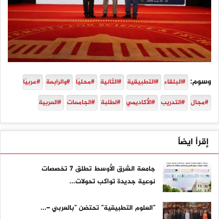
وسوم:
#البلقاء
#التطبيقية
#الثانية
#محليًا
#والرابعة
#عربيًا
#مجال
#التدريب
#الأكاديمي
#لطلبة
#الجامعات
#العربية
إقرأ ايضاً
جامعة الشرق الأوسط تطلق 7 تخصصات
نوعية جديدة تواكب تحولات...
"العلوم التطبيقية" تحتضن "بالعربي –...