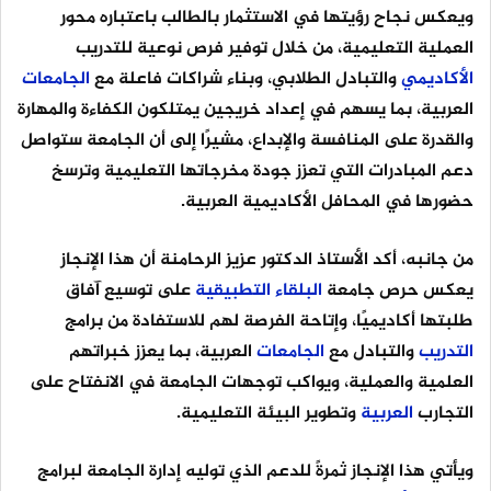
ويعكس نجاح رؤيتها في الاستثمار بالطالب باعتباره محور
العملية التعليمية، من خلال توفير فرص نوعية للتدريب
الأكاديمي
والتبادل الطلابي، وبناء شراكات فاعلة مع
الجامعات
العربية، بما يسهم في إعداد خريجين يمتلكون الكفاءة والمهارة
والقدرة على المنافسة والإبداع، مشيرًا إلى أن الجامعة ستواصل
دعم المبادرات التي تعزز جودة مخرجاتها التعليمية وترسخ
حضورها في المحافل الأكاديمية العربية.
من جانبه، أكد الأستاذ الدكتور عزيز الرحامنة أن هذا الإنجاز
يعكس حرص جامعة
البلقاء
التطبيقية
على توسيع آفاق
طلبتها أكاديميًا، وإتاحة الفرصة لهم للاستفادة من برامج
التدريب
والتبادل مع
الجامعات
العربية، بما يعزز خبراتهم
العلمية والعملية، ويواكب توجهات الجامعة في الانفتاح على
التجارب
العربية
وتطوير البيئة التعليمية.
ويأتي هذا الإنجاز ثمرةً للدعم الذي توليه إدارة الجامعة لبرامج