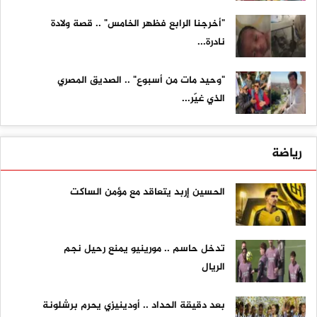
"أخرجنا الرابع فظهر الخامس" .. قصة ولادة
نادرة...
"وحيد مات من أسبوع" .. الصديق المصري
الذي غيّر...
رياضة
الحسين إربد يتعاقد مع مؤمن الساكت
تدخل حاسم .. مورينيو يمنع رحيل نجم
الريال
بعد دقيقة الحداد .. أودينيزي يحرم برشلونة