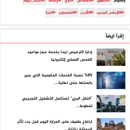
وسوم:
#لحقوق
#الأشخاص
#ذوي
#الإعاقة
##أخبار_اليوم
##الإعلام_الجديد
##الأردن
##فلسطين
##غزة
إقرأ ايضاً
إدارة الترخيص تبدأ بخدمة حجز مواعيد
الفحص العملي إلكترونيا
%85 نسبة الخدمات الحكومية التي جرى
رقمنتها حتى نهاية...
"النقل البري" تستكمل التشغيل التجريبي
لخطوط...
ارتفاع طفيف على الحرارة اليوم قبل بدء تأثر
المملكة بكتلة...