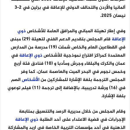
ألمانيا والأردن والتحالف الدولي للإعاقة في برلين في 2-3
نيسان 2025.
وفي إطار تهيئة المباني والمرافق العامة للأشخاص
ذوي
الإعاقة
قام المجلس بتقديم الدعم الفني لتهيئة (29) مبنى
في القطاعين العام والخاص شملت (19) مدرسة من المدارس
المعتمدة كمراكز اقتراع نموذجية للأشخاص
ذوي
الإعاقة
في
عمان والكرك والبلقاء وجرش ومأدبا و (10) فنادق فئة أربع
وخمس نجوم في البحر الميت والعاصمة عمان، كما وفر
المجلس الترجمة بلغة الإشارة للمشاركين من
الأشخاص
الصم
في (16) ورشة تدريبية، بالإضافة إلى ترجمة (11) فيلم توعوي
بلغة الإشارة.
وقام المجلس من خلال مديرية الرصد والتنسيق بمتابعة
الإجراءات في قضية الاعتداء على أحد الطلبة
ذوي
الإعاقة
الذهنية في أحد مؤسسات التربية الخاصة في اربد والمشاركة