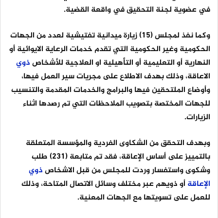
في عضوية لجنة التحقيق في واقعة القضية.
وكما نفذ لمجلس (15) زيارة ميدانية تفتيشية لعدد من الجهات
الحكومية وغير الحكومية التي تقدم خدمات الرعاية الايوائية أو
النهارية أو التعليمية أو التأهيلية او العلاجية للأشخاص
ذوي
الاعاقة، وذلك بهدف الاطلاع على مجريات سير العمل فيها،
وأوضاع الملتحقين فيها والبرامج والخدمات المقدمة والتنسيب
للجهات المختصة بتصويب الملاحظات التي تم رصدها اثناء
الزيارات.
وبهدف التحقق من الشكاوى الفردية والمؤسسة المتعلقة
بالتمييز على أساس الإعاقة، فقد تم متابعة (231) طلب
وشكوى واستفسار وردت للمجلس من قبل الاشخاص
ذوي
الإعاقة
أو ذويهم عبر مختلف وسائل الاتصال المتاحة، وذلك
للعمل على تسويتها مع الجهات المعنية.