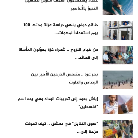
علماء يستخدمون أسماك القرش لتحسين
التنبؤ بالأعاصير
طاقم دولي ينهي دراسة عزلة مدتها 100
يوم استعداداً لمهمات...
من خيام النزوح .. شعراء غزة يحوّلون المأساة
إلى قصائد...
بحر غزة .. متنفس النازحين الأخير بين
الرصاص والتلوث
زياش يعود إلى تدريبات الوداد وفي يده اسم
"فلسطين"
"سوق التنابل" في دمشق .. كيف تحولت
مزحة إلى...