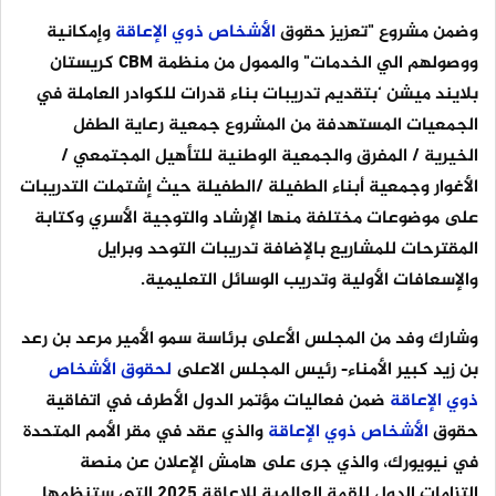
وضمن مشروع "تعزيز حقوق
الأشخاص
ذوي
الإعاقة
وإمكانية
ووصولهم الي الخدمات" والممول من منظمة CBM كريستان
بلايند ميشن ‘بتقديم تدريبات بناء قدرات للكوادر العاملة في
الجمعيات المستهدفة من المشروع جمعية رعاية الطفل
الخيرية / المفرق والجمعية الوطنية للتأهيل المجتمعي /
الأغوار وجمعية أبناء الطفيلة /الطفيلة حيث إشتملت التدريبات
على موضوعات مختلفة منها الإرشاد والتوجية الأسري وكتابة
المقترحات للمشاريع بالإضافة تدريبات التوحد وبرايل
والإسعافات الأولية وتدريب الوسائل التعليمية.
وشارك وفد من المجلس الأعلى برئاسة سمو الأمير مرعد بن رعد
بن زيد كبير الأمناء- رئيس المجلس الاعلى
لحقوق
الأشخاص
ذوي
الإعاقة
ضمن فعاليات مؤتمر الدول الأطرف في اتفاقية
حقوق
الأشخاص
ذوي
الإعاقة
والذي عقد في مقر الأمم المتحدة
في نيويورك، والذي جرى على هامش الإعلان عن منصة
التزامات الدول للقمة العالمية للإعاقة 2025 التي ستنظمها