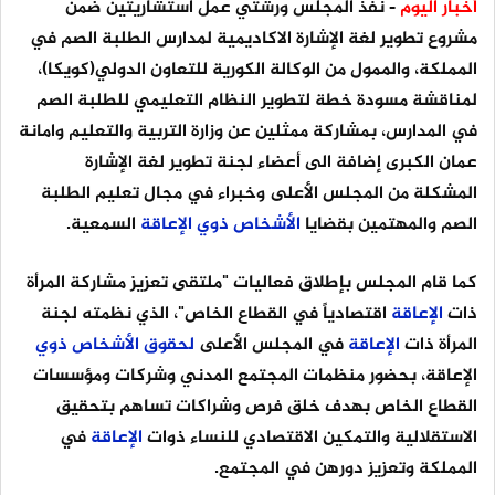
أخبار اليوم
- نفذ المجلس ورشتي عمل استشاريتين ضمن
مشروع تطوير لغة الإشارة الاكاديمية لمدارس الطلبة الصم في
المملكة، والممول من الوكالة الكورية للتعاون الدولي(كويكا)،
لمناقشة مسودة خطة لتطوير النظام التعليمي للطلبة الصم
في المدارس، بمشاركة ممثلين عن وزارة التربية والتعليم وامانة
عمان الكبرى إضافة الى أعضاء لجنة تطوير لغة الإشارة
المشكلة من المجلس الأعلى وخبراء في مجال تعليم الطلبة
الصم والمهتمين بقضايا
الأشخاص
ذوي
الإعاقة
السمعية.
كما قام المجلس بإطلاق فعاليات "ملتقى تعزيز مشاركة المرأة
ذات
الإعاقة
اقتصادياً في القطاع الخاص"، الذي نظمته لجنة
المرأة ذات
الإعاقة
في المجلس الأعلى
لحقوق
الأشخاص
ذوي
الإعاقة، بحضور منظمات المجتمع المدني وشركات ومؤسسات
القطاع الخاص بهدف خلق فرص وشراكات تساهم بتحقيق
الاستقلالية والتمكين الاقتصادي للنساء ذوات
الإعاقة
في
المملكة وتعزيز دورهن في المجتمع.