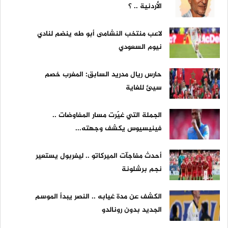
الأردنية .. ؟
لاعب منتخب النشامى أبو طه ينضم لنادي
نيوم السعودي
حارس ريال مدريد السابق: المغرب خصم
سيئ للغاية
الجملة التي غيّرت مسار المفاوضات ..
فينيسيوس يكشف وجهته...
أحدث مفاجآت الميركاتو .. ليفربول يستعير
نجم برشلونة
الكشف عن مدة غيابه .. النصر يبدأ الموسم
الجديد بدون رونالدو