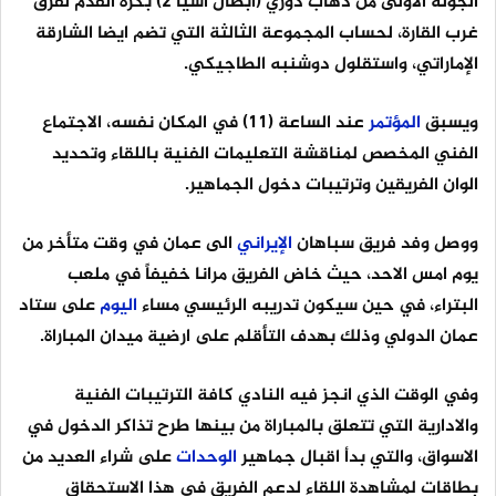
الجولة الاولى من ذهاب دوري (أبطال آسيا 2) بكرة القدم لفرق
غرب القارة، لحساب المجموعة الثالثة التي تضم ايضا الشارقة
الإماراتي، واستقلول دوشنبه الطاجيكي.
ويسبق
المؤتمر
عند الساعة (11) في المكان نفسه، الاجتماع
الفني المخصص لمناقشة التعليمات الفنية باللقاء وتحديد
الوان الفريقين وترتيبات دخول الجماهير.
ووصل وفد فريق سباهان
الإيراني
الى عمان في وقت متأخر من
يوم امس الاحد، حيث خاض الفريق مرانا خفيفاً في ملعب
البتراء، في حين سيكون تدريبه الرئيسي مساء
اليوم
على ستاد
عمان الدولي وذلك بهدف التأقلم على ارضية ميدان المباراة.
وفي الوقت الذي انجز فيه النادي كافة الترتيبات الفنية
والادارية التي تتعلق بالمباراة من بينها طرح تذاكر الدخول في
الاسواق، والتي بدأ اقبال جماهير
الوحدات
على شراء العديد من
بطاقات لمشاهدة اللقاء لدعم الفريق في هذا الاستحقاق