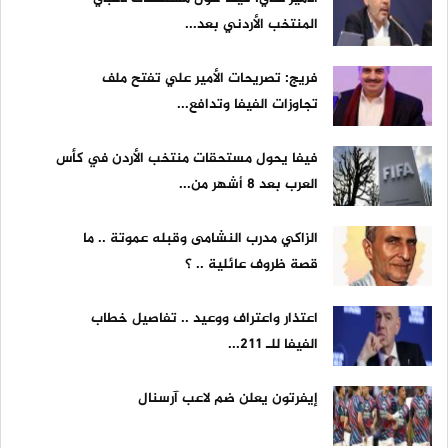
المنتخب الأردني بعد...
فريج: تصريحات الأمير علي تفتح ملف
تجاوزات الفيفا وتدافع...
فيفا يحول مستحقات منتخب الأردن في كأس
العرب بعد 8 أشهر من...
الزاكي مدرب النشامى وقبله عموتة .. ما
قصة ظروف عائلية .. ؟
اعتذار واعتراف ووعيد .. تفاصيل خطاب
الفيفا للـ 211...
إيفرتون يعلن ضم لاعب آرسنال