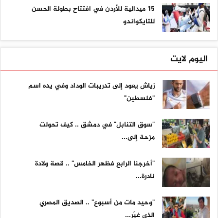
15 ميدالية للأردن في افتتاح بطولة الحسن
للتايكواندو
اليوم لايت
زياش يعود إلى تدريبات الوداد وفي يده اسم
"فلسطين"
"سوق التنابل" في دمشق .. كيف تحولت
مزحة إلى...
"أخرجنا الرابع فظهر الخامس" .. قصة ولادة
نادرة...
"وحيد مات من أسبوع" .. الصديق المصري
الذي غيّر...