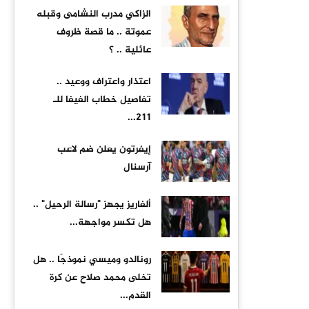
الزاكي مدرب النشامى وقبله
عموتة .. ما قصة ظروف
عائلية .. ؟
اعتذار واعتراف ووعيد ..
تفاصيل خطاب الفيفا للـ
211...
إيفرتون يعلن ضم لاعب
آرسنال
ألفاريز يجهز "رسالة الرحيل" ..
هل تكسر مواجهة...
رونالدو وميسي نموذجًا .. هل
تخلى محمد صلاح عن كرة
القدم...