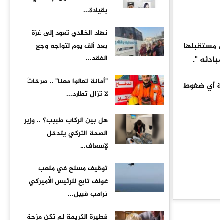
بقيادة...
نهاد الخالدي تعود إلى غزة
ي مستقبلها
بعد ألف يوم لتواجه وجع
الفقد...
ادئه ".
"أمانة تعالوا معنا" .. صرخاتٌ
هة أي ضغوط
لا تزال تطارد...
هل بين الركاب طبيب؟ .. وزير
الصحة التركي يتدخل
لإسعاف...
توقيف مسلح في ملعب
غولف تابع للرئيس الأميركي
ترامب قبيل...
فطيرة الكريمة لم تكن مزحة