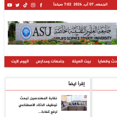
الجمعه, 07 آب, 2026
7:02 صباحاً
دث وقضايا
بيت العيلة
جامعات ومدارس
اليوم لايت
إقرأ ايضاً
نقابة المهندسين تبحث
توظيف الذكاء الاصطناعي
لرفع كفاءة...