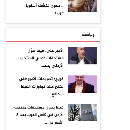
.. دعوى تكشف أسلوبا
غريبا...
رياضة
الأمير علي: فيفا حوّل
مستحقات لاعبي المنتخب
الأردني بعد...
فريج: تصريحات الأمير علي
تفتح ملف تجاوزات الفيفا
وتدافع...
فيفا يحول مستحقات منتخب
الأردن في كأس العرب بعد 8
أشهر من...