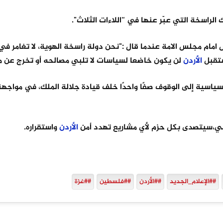
لراسخة التي عبّر عنها في “اللاءات الثلاث".
امام مجلس الامة عندما قال :"نحن دولة راسخة الهوية، لا تغامر ف
ستقبل
الأردن
لن يكون خاضعا لسياسات لا تلبي مصالحه أو تخرج عن مب
سياسية إلى الوقوف صفًا واحدًا خلف قيادة جلالة الملك، في مواج
طني،سيتصدى بكل حزم لأي مشاريع تهدد أمن
الأردن
واستقراره.
##الإعلام_الجديد
##الأردن
##فلسطين
##غزة