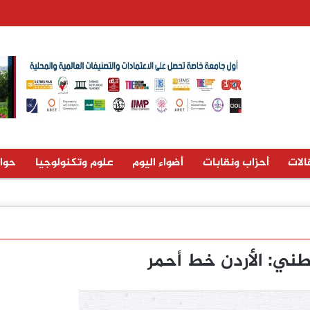
الات
أحزاب ونقابات
أضواء اليوم
علوم وتكنولوجيا
حوا
طني: الأردن خط أحمر