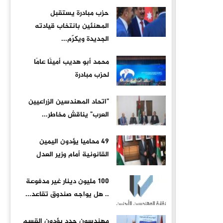
حزب مبادرة يستقبل
المهنئين بانتخاب قيادته
الجديدة ويكرّم...
محمد أبو هديب أمينًا عامًا
لحزب مبادرة
"اتحاد المهندسين الزراعيين
العرب" يناقش مخاطر...
49 محاميا يؤدون اليمين
القانونية أمام وزير العدل
100 مليون دينار غير مدفوعة
.. هل يواجه صندوق تقاعد...
مهندسون جدد يؤدون القسم