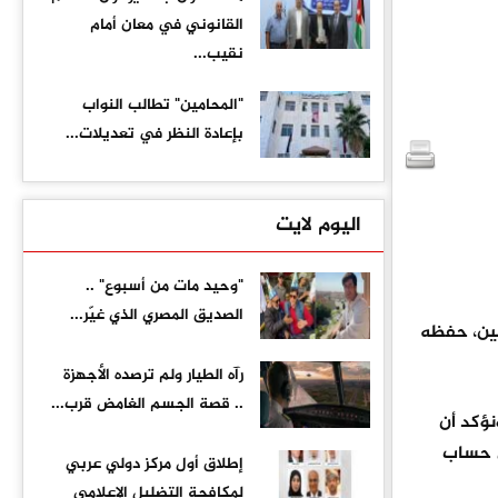
القانوني في معان أمام
نقيب...
"المحامين" تطالب النواب
بإعادة النظر في تعديلات...
اليوم لايت
"وحيد مات من أسبوع" ..
الصديق المصري الذي غيّر...
سين، حفظه
رآه الطيار ولم ترصده الأجهزة
.. قصة الجسم الغامض قرب...
نؤكد أن
ى حساب
إطلاق أول مركز دولي عربي
لمكافحة التضليل الإعلامي