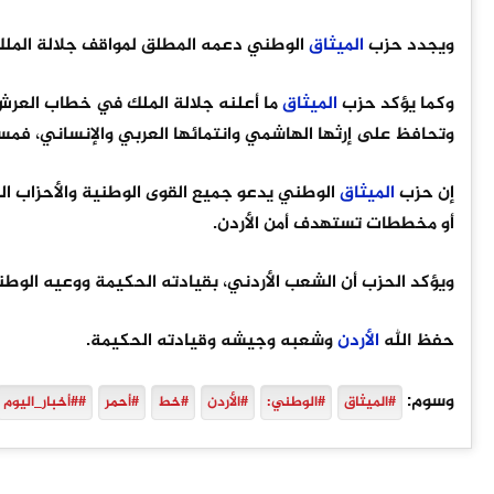
ويجدد حزب
الميثاق
الوطني دعمه المطلق لمواقف جلالة الملك ا
وكما يؤكد حزب
الميثاق
ما أعلنه جلالة الملك في خطاب العرش 
وتحافظ على إرثها الهاشمي وانتمائها العربي والإنساني، فم
إن حزب
الميثاق
الوطني يدعو جميع القوى الوطنية والأحزاب ال
أو مخططات تستهدف أمن الأردن.
ويؤكد الحزب أن الشعب الأردني، بقيادته الحكيمة ووعيه الو
حفظ الله
الأردن
وشعبه وجيشه وقيادته الحكيمة.
وسوم:
#الميثاق
#الوطني:
#الأردن
#خط
#أحمر
##أخبار_اليوم