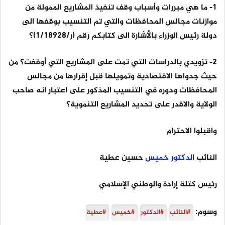
1- ما هي مبررات وأسباب وقف تنفيذ المشاريع الممولة من
موازنات مجالس المحافظات والتي تم التنسيب بوقفها الى
دولة رئيس الوزراء بالأشارة الى كتابكم رقم (ر/1/18928)؟
2- تزويدي بالدراسات التي تمت على المشاريع التي أوقفت؟ من
حيث جدواها الاقتصادية وتمويلها قبل إقرارها من مجالس
المحافظات ودوره في التنسيب المذكور على اعتبار انه صاحب
الولاية والاقدر على تحديد المشاريع التنموية؟
واقبلوا الاحترام
النائب
الدكتور
خميس
حسين عطية
رئيس كتلة إرادة والوطني الإسلامي
وسوم:
#النائب
#الدكتور
#خميس
#عطية