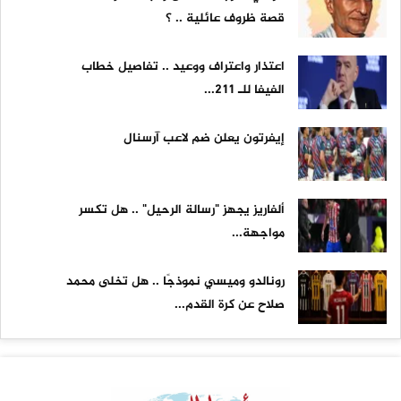
قصة ظروف عائلية .. ؟
اعتذار واعتراف ووعيد .. تفاصيل خطاب
الفيفا للـ 211...
إيفرتون يعلن ضم لاعب آرسنال
ألفاريز يجهز "رسالة الرحيل" .. هل تكسر
مواجهة...
رونالدو وميسي نموذجًا .. هل تخلى محمد
صلاح عن كرة القدم...