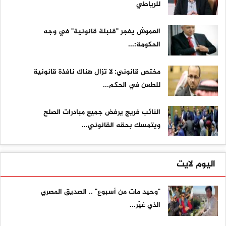
للرياطي
العموش يفجر "قنبلة قانونية" في وجه
الحكومة:...
مختص قانوني: لا تزال هناك نافذة قانونية
للطعن في الحكم...
النائب فريج يرفض جميع مبادرات الصلح
ويتمسك بحقه القانوني...
اليوم لايت
"وحيد مات من أسبوع" .. الصديق المصري
الذي غيّر...