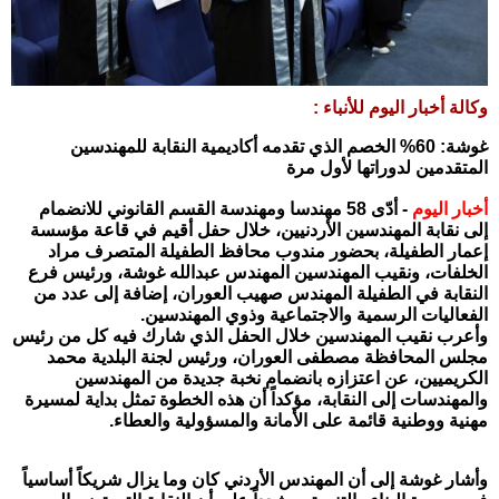
وكالة أخبار اليوم للأنباء :
غوشة: 60% الخصم الذي تقدمه أكاديمية النقابة للمهندسين
المتقدمين لدوراتها لأول مرة
أخبار اليوم
- أدّى 58 مهندسا ومهندسة القسم القانوني للانضمام
إلى نقابة المهندسين الأردنيين، خلال حفل أقيم في قاعة مؤسسة
إعمار الطفيلة، بحضور مندوب محافظ الطفيلة المتصرف مراد
الخلفات، ونقيب المهندسين المهندس عبدالله غوشة، ورئيس فرع
النقابة في الطفيلة المهندس صهيب العوران، إضافة إلى عدد من
الفعاليات الرسمية والاجتماعية وذوي المهندسين.
وأعرب نقيب المهندسين خلال الحفل الذي شارك فيه كل من رئيس
مجلس المحافظة مصطفى العوران، ورئيس لجنة البلدية محمد
الكريميين، عن اعتزازه بانضمام نخبة جديدة من المهندسين
والمهندسات إلى النقابة، مؤكداً أن هذه الخطوة تمثل بداية لمسيرة
مهنية ووطنية قائمة على الأمانة والمسؤولية والعطاء.
وأشار غوشة إلى أن المهندس الأردني كان وما يزال شريكاً أساسياً