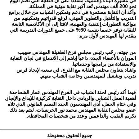
في مسيرة البناء والتنمية، مشدداً على أن النقابة التي تضم اليوم
نحو 200 ألف مهندس تُعد أكبر نقابة مهنية في المملكة.
وأكد أن النقابة مستمرة في دعم وتمكين الشباب من خلال برامج
التدريب والتأهيل والتطوير المهني، لرفع قدراتهم وتمكينهم من
مواكبة التطورات التقنية والمهنية، لافتاً إلى أن الأكاديمية التابعة
للنقابة توفر خصماً بنسبة 60% على جميع الدورات التدريبية التي
يتقدم لها المهندس لأول مرة.
من جهته، رحّب رئيس مجلس فرع الطفيلة المهندس صهيب
العوران بالأعضاء الجدد، داعياً إياهم إلى الاندماج في لجان النقابة
والاستفادة من برامجها وخدماتها.
واشاد بتعاون مجلس النقابة مع الفرع، في سعيه لإيجاد فرص
تدريب وتشغيل للمهندسين وخاصة الشباب منهم.
فيما أكد رئيس لجنة الشباب في الفرع المهندس عمار الشحاحدة
أهمية العمل الشبابي والريادي داخل النقابة كركيزة للإبداع والإنجاز.
وفي ختام الحفل، أدى المهندسون الجدد القسم القانوني الذي تلاه
عضو مجلس النقابة المهندس محمد نور الخريسات، ليتم بعد ذلك
تكريم النقيب والداعمين وعدد من شخصيات المحافظة.
جميع الحقوق محفوظة