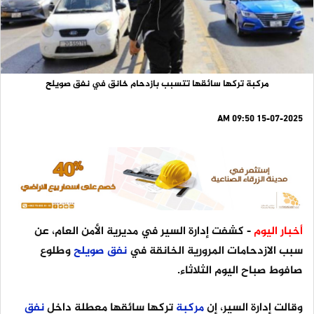
مركبة تركها سائقها تتسبب بازدحام خانق في نفق صويلح
15-07-2025 09:50 AM
أخبار اليوم
- كشفت إدارة السير في مديرية الأمن العام، عن
سبب الازدحامات المرورية الخانقة في
نفق
صويلح
وطلوع
صافوط صباح اليوم الثلاثاء.
وقالت إدارة السير، إن
مركبة
تركها سائقها معطلة داخل
نفق