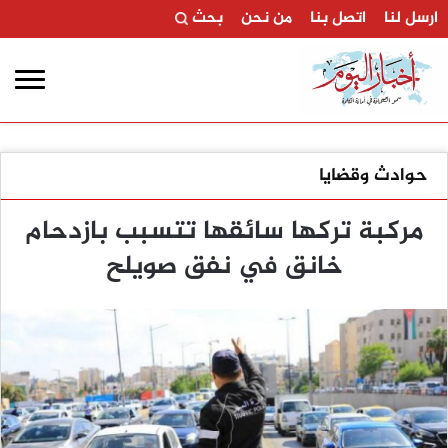
ارسل لنا
اتصل بنا
من نحن
بحث
حوادث وقضايا
مركبة تركها سائقها تتسبب بازدحام
خانق في نفق صويلح