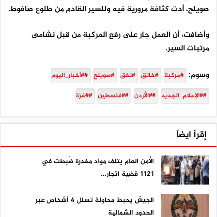
صويلح، أدت كثافة مرورية فيه وللسير القادم من طلوع صافوط.
وأضافت، أن العمل جار على رفع المركبة من قبل نشامى
مرتبات السير.
وسوم:
#مركبة
#خانق
#نفق
#صويلح
##أخبار_اليوم
##الإعلام_الجديد
##الأردن
##فلسطين
##غزة
إقرأ ايضاً
الأمن العام يتلف مواد مخدرة ضُبطت في
1121 قضية اتجار...
الجيش يحبط محاولة تسلل 4 أشخاص عبر
الحدود الشمالية