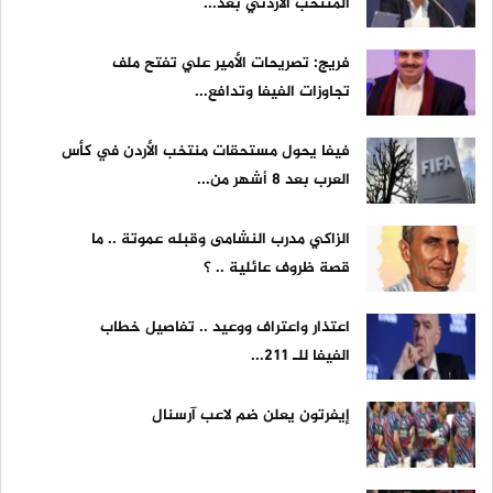
المنتخب الأردني بعد...
فريج: تصريحات الأمير علي تفتح ملف
تجاوزات الفيفا وتدافع...
فيفا يحول مستحقات منتخب الأردن في كأس
العرب بعد 8 أشهر من...
الزاكي مدرب النشامى وقبله عموتة .. ما
قصة ظروف عائلية .. ؟
اعتذار واعتراف ووعيد .. تفاصيل خطاب
الفيفا للـ 211...
إيفرتون يعلن ضم لاعب آرسنال