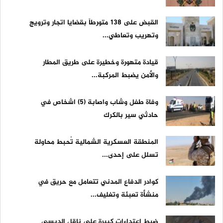
القبض على ١٣٨ متورطاً بقضايا اتجار وترويج
وتهريب وتعاطي...
قيادة متهورة وخطيرة على طريق المطار
والأمن يضبط المركبة...
وفاة طفل وشاب واصابة (5) اشخاص في
حادثي سير بالكرك
المنطقة العسكرية الشمالية تُحبط محاولة
تسلل على إحدى...
كوادر الدفاع المدني تتعامل مع حريق في
منشأة تعبئة وتغليف...
ضبط اعتداءات كبيرة على ناقل الديسي