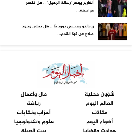
ألفاريز يجهز "رسالة الرحيل" .. هل تكسر
مواجهة...
رونالدو وميسي نموذجًا .. هل تخلى محمد
صلاح عن كرة القدم...
شؤون محلية
مال وأعمال
العالم اليوم
رياضة
مقالات
أحزاب ونقابات
أضواء اليوم
علوم وتكنولوجيا
حوادث وقضايا
بيت العيلة