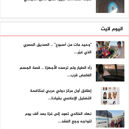
اليوم لايت
"وحيد مات من أسبوع" .. الصديق المصري
الذي غيّر...
رآه الطيار ولم ترصده الأجهزة .. قصة الجسم
الغامض قرب...
إطلاق أول مركز دولي عربي لمكافحة
التضليل الإعلامي بقيادة...
نهاد الخالدي تعود إلى غزة بعد ألف يوم
لتواجه وجع الفقد...