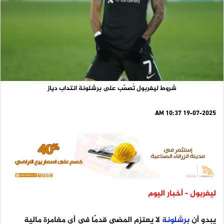
شروط ليفربول تُصعّب على برشلونة انتداب دياز
19-07-2025 10:37 AM
ليفربول - أخبار اليوم
يبدو أن
برشلونة
لا يعتزم المضي قدمًا في أي مغامرة مالية