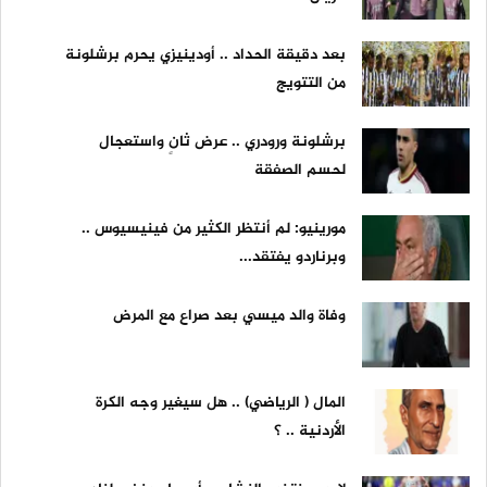
بعد دقيقة الحداد .. أودينيزي يحرم برشلونة
من التتويج
برشلونة ورودري .. عرض ثانٍ واستعجال
لحسم الصفقة
مورينيو: لم أنتظر الكثير من فينيسيوس ..
وبرناردو يفتقد...
وفاة والد ميسي بعد صراع مع المرض
المال ( الرياضي) .. هل سيغير وجه الكرة
الأردنية .. ؟