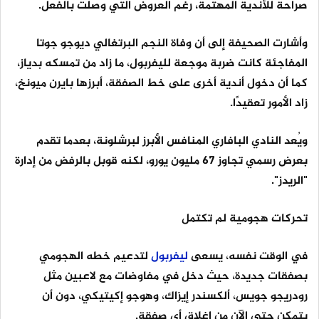
صراحة للأندية المهتمة، رغم العروض التي وصلت بالفعل.
وأشارت الصحيفة إلى أن وفاة النجم البرتغالي ديوجو جوتا
المفاجئة كانت ضربة موجعة لليفربول، ما زاد من تمسكه بدياز،
كما أن دخول أندية أخرى على خط الصفقة، أبرزها بايرن ميونخ،
زاد الأمور تعقيدًا.
ويُعد النادي البافاري المنافس الأبرز لبرشلونة، بعدما تقدم
بعرض رسمي تجاوز 67 مليون يورو، لكنه قوبل بالرفض من إدارة
"الريدز".
تحركات هجومية لم تكتمل
في الوقت نفسه، يسعى
ليفربول
لتدعيم خطه الهجومي
بصفقات جديدة، حيث دخل في مفاوضات مع لاعبين مثل
رودريجو جويس، ألكسندر إيزاك، وهوجو إكيتيكي، دون أن
يتمكن حتى الآن من إغلاق أي صفقة.