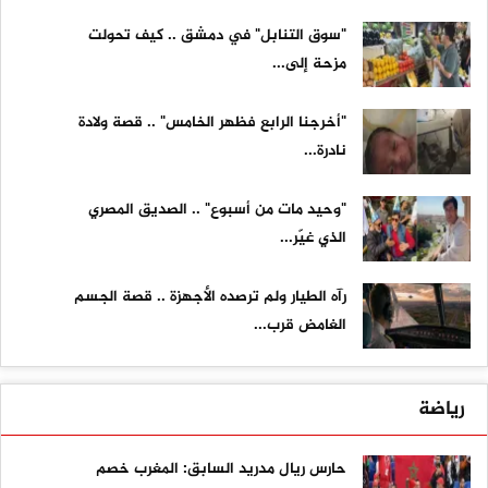
"سوق التنابل" في دمشق .. كيف تحولت
مزحة إلى...
"أخرجنا الرابع فظهر الخامس" .. قصة ولادة
نادرة...
"وحيد مات من أسبوع" .. الصديق المصري
الذي غيّر...
رآه الطيار ولم ترصده الأجهزة .. قصة الجسم
الغامض قرب...
رياضة
حارس ريال مدريد السابق: المغرب خصم