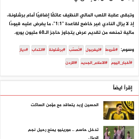
وتبقى عقبة اللعب المالي النظيف عائقًا إضافيًا أمام برشلونة،
إذ لا يزال النادي غير خاضع لقاعدة "1:1"، ما يفرض عليه قيودًا
مالية تمنعه من تقديم عرض يتجاوز حاجز الـ60 مليون يورو.
وسوم:
#شروط
#ليفربول
#تُصعّب
#برشلونة
#انتداب
#دياز
#أخبار_اليوم
#الاعلام_الجديد
#الاردن
إقرأ ايضاً
الحسين إربد يتعاقد مع مؤمن الساكت
تدخل حاسم .. مورينيو يمنع رحيل نجم
الريال