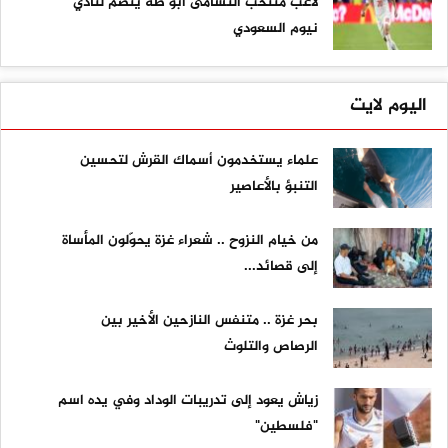
لاعب منتخب النشامى أبو طه ينضم لنادي
نيوم السعودي
اليوم لايت
علماء يستخدمون أسماك القرش لتحسين
التنبؤ بالأعاصير
من خيام النزوح .. شعراء غزة يحوّلون المأساة
إلى قصائد...
بحر غزة .. متنفس النازحين الأخير بين
الرصاص والتلوث
زياش يعود إلى تدريبات الوداد وفي يده اسم
"فلسطين"