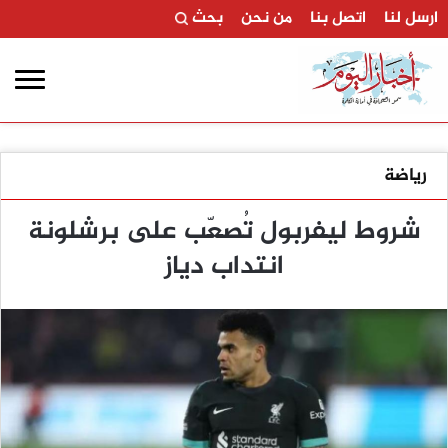
ارسل لنا
اتصل بنا
من نحن
بحث
رياضة
شروط ليفربول تُصعّب على برشلونة
انتداب دياز