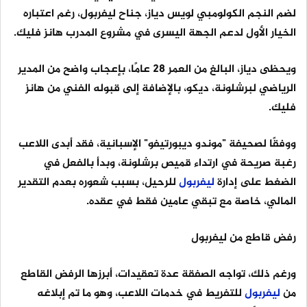
لضم النجم الكولومبي لويس دياز، جناح ليفربول، رغم اعتباره
الخيار الأول لدعم الجهة اليسرى في مشروع المدرب هانز فليك.
ويحظى دياز، البالغ من العمر 28 عامًا، بإعجاب واضح من المدير
الرياضي لبرشلونة، ديكو، بالإضافة إلى قبوله الفني من هانز
فليك.
ووفقًا لصحيفة "موندو ديبورتيفو" الإسبانية، فقد أبدى اللاعب
رغبة صريحة في ارتداء قميص برشلونة، وبدأ بالفعل في
الضغط على إدارة
ليفربول
للرحيل، بسبب شعوره بعدم التقدير
المالي، خاصة مع تبقي عامين فقط في عقده.
رفض قاطع من ليفربول
ورغم ذلك، تواجه الصفقة عدة تعقيدات، أبرزها الرفض القاطع
من
ليفربول
للتفريط في خدمات اللاعب، وهو ما تم إبلاغه