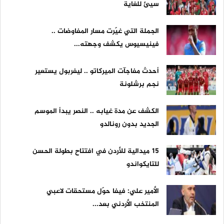
سيئ للغاية
الجملة التي غيّرت مسار المفاوضات ..
فينيسيوس يكشف وجهته...
أحدث مفاجآت الميركاتو .. ليفربول يستعير
نجم برشلونة
الكشف عن مدة غيابه .. النصر يبدأ الموسم
الجديد بدون رونالدو
15 ميدالية للأردن في افتتاح بطولة الحسن
للتايكواندو
الأمير علي: فيفا حوّل مستحقات لاعبي
المنتخب الأردني بعد...