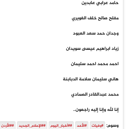
حامد عرابي عابدين
مفلح صالح خلف الغويري
وجدان حمد سعد العبود
زياد ابراهيم عيسى سويدان
احمد محمد احمد سليمان
هاني سليمان سلامة الدبابنة
محمد عبدالقادر الصمادي
إنا لله وإنا إليه راجعون..
وسوم:
#وفيات
#الأحد
##أخبار_اليوم
##الإعلام_الجديد
##الأردن