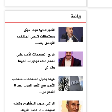
رياضة
الأمير علي: فيفا حوّل
مستحقات لاعبي المنتخب
الأردني بعد...
فريج: تصريحات الأمير علي
تفتح ملف تجاوزات الفيفا
وتدافع...
فيفا يحول مستحقات منتخب
الأردن في كأس العرب بعد 8
أشهر من...
الزاكي مدرب النشامى وقبله
عموتة .. ما قصة ظروف