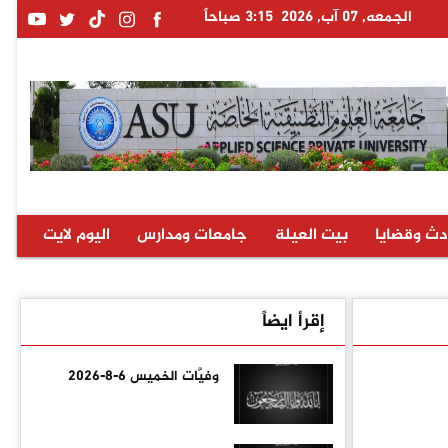
الجمعه, 07 آب, 2026
3:15 صباحاً
دث وقضايا
بيت العيلة
جامعات ومدارس
اليوم لايت
إقرأ ايضاً
وفيَّات الخميس 6-8-2026