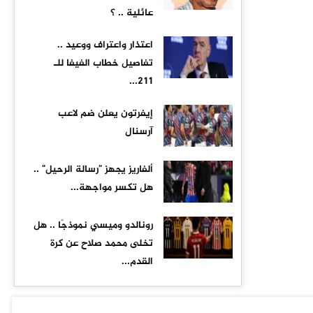
عائلية .. ؟
اعتذار واعتراف ووعيد ..
تفاصيل خطاب الفيفا للـ
211...
إيفرتون يعلن ضم لاعب
آرسنال
ألفاريز يجهز "رسالة الرحيل" ..
هل تكسر مواجهة...
رونالدو وميسي نموذجًا .. هل
تخلى محمد صلاح عن كرة
القدم...