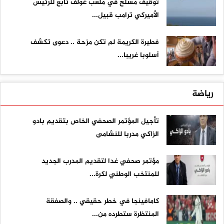
توقيف مسلح في ملعب غولف تابع للرئيس
الأميركي ترامب قبيل...
فطيرة الكريمة لم تكن مزحة .. دعوى تكشف
أسلوبا غريبا...
رياضة
تأجيل المؤتمر الصحفي الخاص بتقديم بادو
الزاكي مدربا للنشامى
مؤتمر صحفي غدا لتقديم المدرب الجديد
للمنتخب الوطني لكرة...
كامافينجا في خطر حقيقي .. والصفقة
المنتظرة ستطرده من...