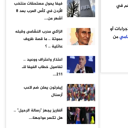
فيفا يحول مستحقات منتخب
هم في
الأردن في كأس العرب بعد 8
أشهر من...
جراءات أو
الزاكي مدرب النشامى وقبله
امي
من
عموتة .. ما قصة ظروف
عائلية .. ؟
اعتذار واعتراف ووعيد ..
تفاصيل خطاب الفيفا للـ
211...
إيفرتون يعلن ضم لاعب
آرسنال
ألفاريز يجهز "رسالة الرحيل" ..
هل تكسر مواجهة...