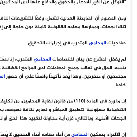
"التوكل عن الغير للادعاء بالحقوق والدفاع عنها لدى المحكمين ود
ومن المعلوم أن الضابطة العدلية تشمل، وفقًا للتشريعات النافذة،
تلك الجهات، وممارسة مهامه القانونية كاملة دون حاجة إلى إذن
صلاحيات
المحامي
المتدرب في إجراءات التحقيق
لم يغفل المشرّع عن بيان اختصاصات
المحامي
ينيبه، الحق في تعقب جميع المعاملات لدى المراجع القضائية وال
مجتمعَين أو منفردَين. وهذا يُعدّ تأكيدًا واضحًا على أن حضور
ال
خاصا
إن ما ورد في المادة (110) من قانون نقابة ال
التنفيذية مسؤولية التطبيق المباشر والصارم لكافة نصوصه، 
الجهات الأمنية. وبالتالي، فإن أية محاولة لتقييد هذا الحق أو 
إن الالتزام بتمكين
المحامي
من أداء مهامه أثناء التحقيق لا يُع