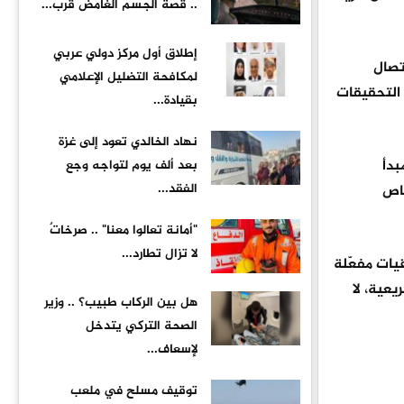
.. قصة الجسم الغامض قرب...
إطلاق أول مركز دولي عربي
تصال
لمكافحة التضليل الإعلامي
 التحقيقات
بقيادة...
نهاد الخالدي تعود إلى غزة
بدأ
بعد ألف يوم لتواجه وجع
الفقد...
خاص
"أمانة تعالوا معنا" .. صرخاتٌ
لا تزال تطارد...
قيات مفعّلة
يعية، لا
هل بين الركاب طبيب؟ .. وزير
الصحة التركي يتدخل
لإسعاف...
توقيف مسلح في ملعب