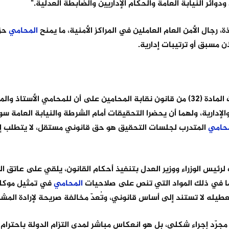
وائر النيابة العامة والحكام الإداريين والضابطة العدلية."
 رجال الأمن العام العاملين في المراكز الأمنية، ما يمنح
المحامي
حق
 مسبق أو ترتيبات إدارية.
المتدرب، إذ نصّت المادة (32) من قانون نقابة المحامين على أن للمحامي الأستاذ 
إدارية، ولهما أن يحضرا التحقيقات أمام الشرطة والنيابة العامة سوا
محامي
المتدرب لجلسات التحقيق هو حق قانوني مستقل، لا يتطلب إذنًا 
محامين، من تكليف لرئيس الوزراء ووزير العدل بتنفيذ أحكام القانون، يلقي على عاتق
بما في ذلك المواد التي تنص على صلاحيات
المحامي
في تمثيل موكلي
تعطيله لا تستند إلى أساس قانوني، وتُعدّ مخالفة صريحة لإرادة المشر
دّ مجرّد إجراء شكلي، بل هو انعكاس مباشر لمدى التزام الدولة باحترا