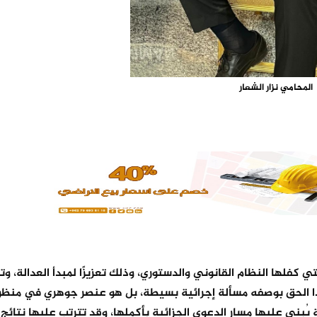
المحامي نزار الشعار
تي كفلها النظام القانوني والدستوري، وذلك تعزيزًا لمبدأ العدالة، وت
 هذا الحق بوصفه مسألة إجرائية بسيطة، بل هو عنصر جوهري في منظ
يُبنى عليها مسار الدعوى الجزائية بأكملها، وقد تترتب عليها نتائ