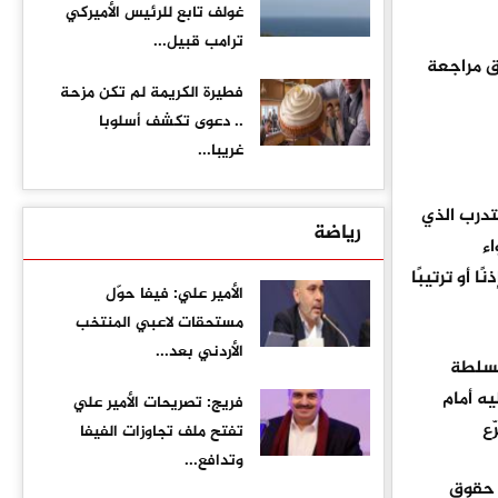
غولف تابع للرئيس الأميركي
ترامب قبيل...
 مراجعة
فطيرة الكريمة لم تكن مزحة
.. دعوى تكشف أسلوبا
غريبا...
والمتدرب الذي
رياضة
ء
أو ترتيبًا
الأمير علي: فيفا حوّل
مستحقات لاعبي المنتخب
الأردني بعد...
 السلطة
ه أمام
فريج: تصريحات الأمير علي
ّع
تفتح ملف تجاوزات الفيفا
وتدافع...
م حقوق