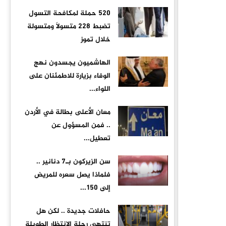
520 حملة لمكافحة التسول
تضبط 228 متسولًا ومتسولة
خلال تموز
الهاشميون يجسدون نهج
الوفاء بزيارة للاطمئنان على
اللواء...
معان الأعلى بطالة في الأردن
.. فمن المسؤول عن
تعطيل...
سن الزيركون بـ7 دنانير ..
فلماذا يصل سعره للمريض
إلى 150...
حافلات جديدة .. لكن هل
تنتهي رحلة الانتظار الطويلة