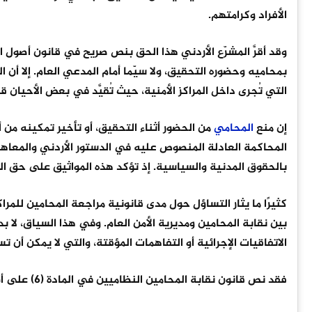
الأفراد وكرامتهم.
وقد أقرَّ المشرّع الأردني هذا الحق بنص صريح في قانون أصول ا
بمحاميه وحضوره التحقيق، ولا سيّما أمام المدعي العام. إلا أ
التي تُجرى داخل المراكز الأمنية، حيث تُقيَّد في بعض الأحيان ق
إن منع
المحامي
من الحضور أثناء التحقيق، أو تأخير تمكينه من أدا
المحاكمة العادلة المنصوص عليه في الدستور الأردني والمعاهد
بالحقوق المدنية والسياسية. إذ تؤكد هذه المواثيق على حق ا
كثيرًا ما يثار التساؤل حول مدى قانونية مراجعة المحامين للمر
بين نقابة المحامين ومديرية الأمن العام. وفي هذا السياق، لا 
الاتفاقيات الإجرائية أو التفاهمات المؤقتة، والتي لا يمكن أن ت
فقد نص قانون نقابة المحامين النظاميين في المادة (6) على أن مهنة المحاماة تشمل: