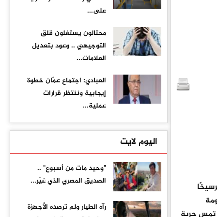
على...
محتالون يستغلون قلق
التوجيهي .. وعود بتعديل
العلامات...
العبادي: اجتماع عمّان خطوة
إيجابية وننتظر قرارات
عملية...
اليوم لايت
"وحيد مات من أسبوع" ..
الصديق المصري الذي غيّر...
رسيخًا
ومة
رآه الطيار ولم ترصده الأجهزة
ج تمس حرية