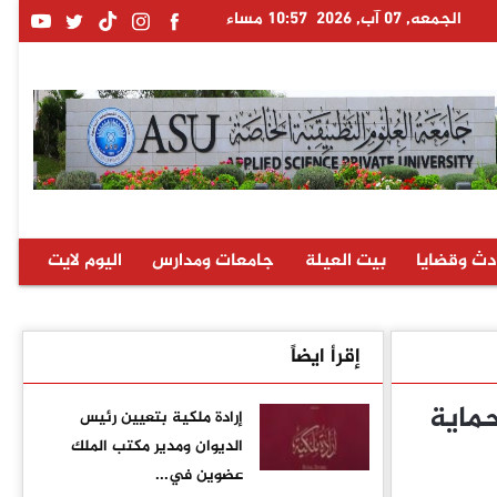
الجمعه, 07 آب, 2026
10:57 مساء
دث وقضايا
بيت العيلة
جامعات ومدارس
اليوم لايت
إقرأ ايضاً
ماية
إرادة ملكية بتعيين رئيس
الديوان ومدير مكتب الملك
عضوين في...