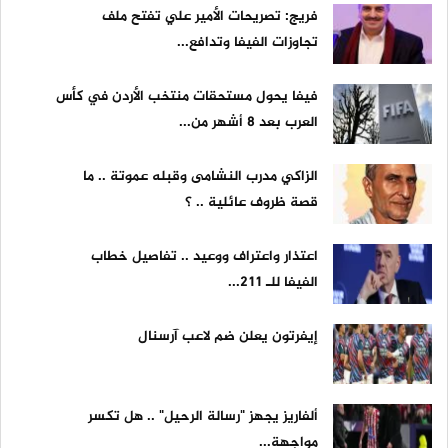
فريج: تصريحات الأمير علي تفتح ملف
تجاوزات الفيفا وتدافع...
فيفا يحول مستحقات منتخب الأردن في كأس
العرب بعد 8 أشهر من...
الزاكي مدرب النشامى وقبله عموتة .. ما
قصة ظروف عائلية .. ؟
اعتذار واعتراف ووعيد .. تفاصيل خطاب
الفيفا للـ 211...
إيفرتون يعلن ضم لاعب آرسنال
ألفاريز يجهز "رسالة الرحيل" .. هل تكسر
مواجهة...