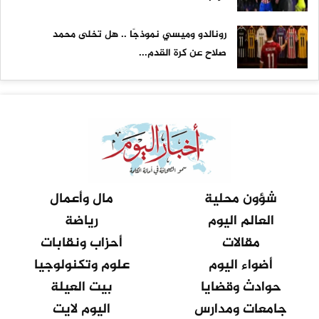
رونالدو وميسي نموذجًا .. هل تخلى محمد
صلاح عن كرة القدم...
شؤون محلية
مال وأعمال
العالم اليوم
رياضة
مقالات
أحزاب ونقابات
أضواء اليوم
علوم وتكنولوجيا
حوادث وقضايا
بيت العيلة
جامعات ومدارس
اليوم لايت