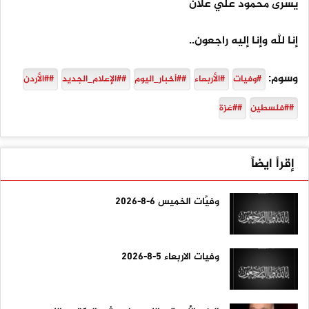
يسرى محمود علي علان
إنا لله وإنا إليه راجعون..
وسوم:
#وفيات
#الأربعاء
##أخبار_اليوم
##الإعلام_الجديد
##الأردن
##فلسطين
##غزة
إقرأ ايضاً
وفيَّات الخميس 6-8-2026
وفيات الاربعاء 5-8-2026