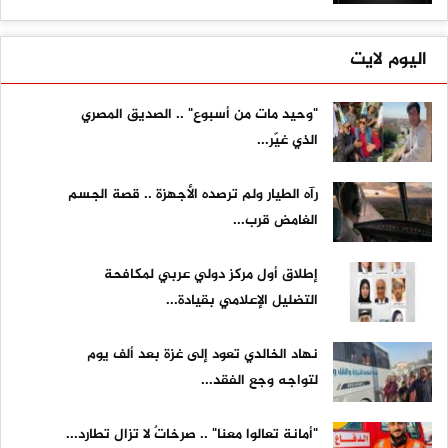
اليوم لايت
"وحيد مات من أسبوع" .. الصديق المصري
الذي غيّر...
رآه الطيار ولم ترصده الأجهزة .. قصة الجسم
الغامض قرب...
إطلاق أول مركز دولي عربي لمكافحة
التضليل الإعلامي بقيادة...
نهاد الخالدي تعود إلى غزة بعد ألف يوم
لتواجه وجع الفقد...
"أمانة تعالوا معنا" .. صرخاتٌ لا تزال تطارد...