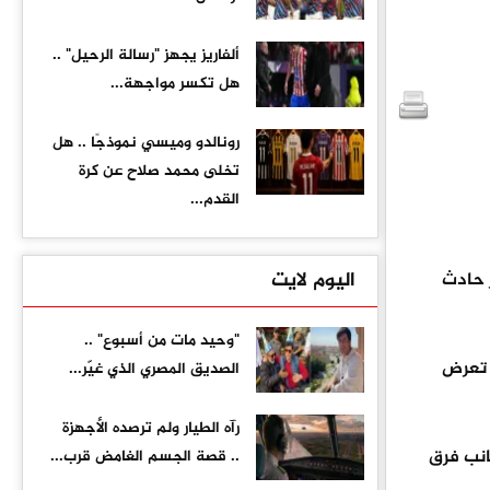
ألفاريز يجهز "رسالة الرحيل" ..
هل تكسر مواجهة...
رونالدو وميسي نموذجًا .. هل
تخلى محمد صلاح عن كرة
القدم...
اليوم لايت
 حادث
"وحيد مات من أسبوع" ..
 تعرض
الصديق المصري الذي غيّر...
رآه الطيار ولم ترصده الأجهزة
انب فرق
.. قصة الجسم الغامض قرب...