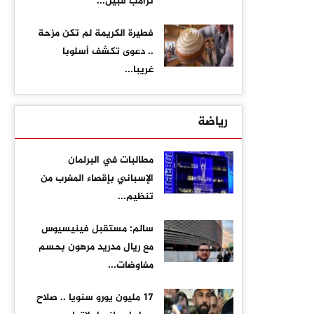
ترامب قبيل...
فطيرة الكريمة لم تكن مزحة
.. دعوى تكشف أسلوبا
غريبا...
رياضة
مطالبات في البرلمان
الإسباني بإقصاء المغرب من
تنظيم...
سالم: مستقبل فينيسيوس
مع ريال مدريد مرهون بحسم
مفاوضات...
17 مليون يورو سنويا .. صلاح