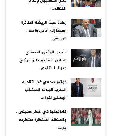
يصل إسطنبول لإتمام
انتقاله...
إعادة لعبة الريشة الطائرة
رسميًا إلى نادي ماحص
الرياضي
تأجيل المؤتمر الصحفي
الخاص بتقديم بادو الزاكي
مدربا للنشامى
مؤتمر صحفي غدا لتقديم
المدرب الجديد للمنتخب
الوطني لكرة...
كامافينجا في خطر حقيقي ..
والصفقة المنتظرة ستطرده
من...