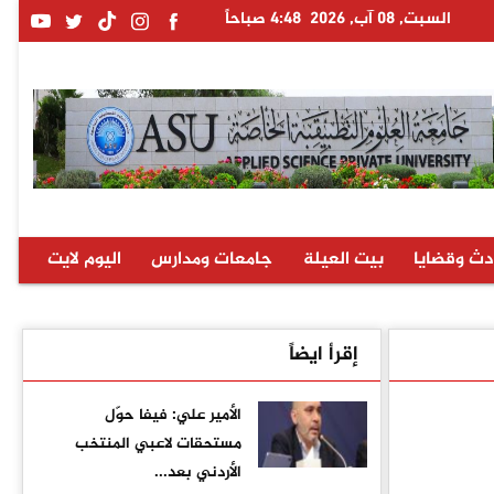
السبت, 08 آب, 2026
4:48 صباحاً
دث وقضايا
بيت العيلة
جامعات ومدارس
اليوم لايت
إقرأ ايضاً
الأمير علي: فيفا حوّل
مستحقات لاعبي المنتخب
الأردني بعد...