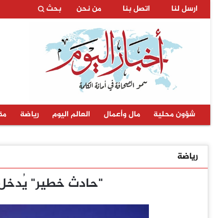
ارسل لنا
اتصل بنا
من نحن
بحث
شؤون محلية
مال وأعمال
العالم اليوم
رياضة
مق
رياضة
"حادث خطير" يُدخل