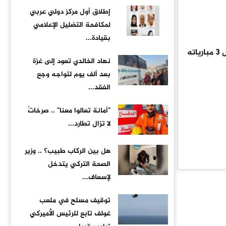
إطلاق أول مركز دولي عربي
لمكافحة التضليل الإعلامي
بقيادة...
وذكرت وكالة الأنباء البريطانية (بي أيه ميديا) أن سان جرمان تغلب على توتنهام في كأس السوبر الأوروبي الشهر الماضي، وفاز بأول 3 مبارياته
نهاد الخالدي تعود إلى غزة
بعد ألف يوم لتواجه وجع
الفقد...
"أمانة تعالوا معنا" .. صرخاتٌ
لا تزال تطارد...
هل بين الركاب طبيب؟ .. وزير
الصحة التركي يتدخل
لإسعاف...
توقيف مسلح في ملعب
غولف تابع للرئيس الأميركي