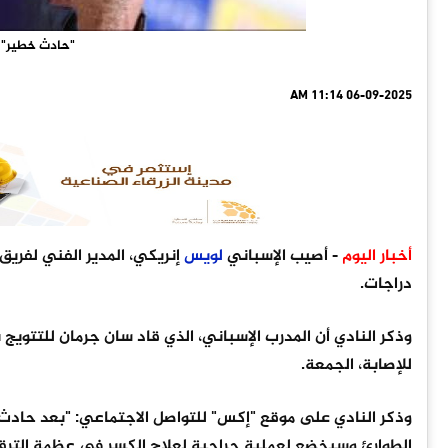
"حادث خطير" ي
06-09-2025 11:14 AM
أخبار اليوم
- أصيب الإسباني
لويس
إنريكي، المدير الفني لفريق
دراجات.
وذكر النادي أن المدرب الإسباني، الذي قاد سان جرمان للتتوي
للإصابة، الجمعة.
وذكر النادي على موقع "إكس" للتواصل الاجتماعي: "بعد حادث
الطوارئ وسيخضع لعملية جراحية لعلاج الكسر في عظمة الترقو