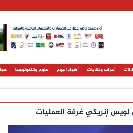
الات
أحزاب ونقابات
أضواء اليوم
علوم وتكنولوجيا
حوا
 لويس إنريكي غرفة العمليات