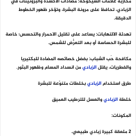
محاربة علامات الشيخوخة: مضادات الأكسدة والبروتينات في
الزبادي، تحافظ على مرونة البشرة، وتؤخر ظهور الخطوط
الدقيقة.
تهدئة الالتهابات: يساعد على تقليل الاحمرار والتحسس؛ خاصة
للبشرة الحساسة أو بعد التعرُّض للشمس.
مكافحة حَب الشباب: بفضل خصائصه المضادة للبكتيريا
والفطريات، يقلل
الزبادي
من انسداد المسام وظهور البثور.
طرق استخدام
الزبادي
بخلطات متنوّعة للبشرة
خلطة
الزبادي
والعسل للترطيب العميق
المكونات:
2 ملعقة كبيرة زبادي طبيعي.