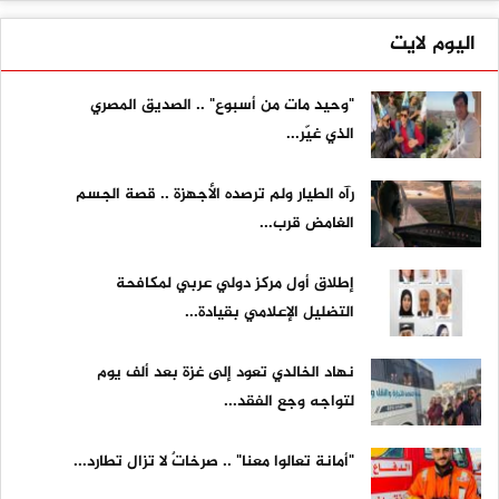
اليوم لايت
"وحيد مات من أسبوع" .. الصديق المصري
الذي غيّر...
رآه الطيار ولم ترصده الأجهزة .. قصة الجسم
الغامض قرب...
إطلاق أول مركز دولي عربي لمكافحة
التضليل الإعلامي بقيادة...
نهاد الخالدي تعود إلى غزة بعد ألف يوم
لتواجه وجع الفقد...
"أمانة تعالوا معنا" .. صرخاتٌ لا تزال تطارد...