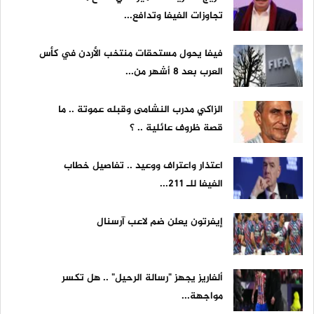
تجاوزات الفيفا وتدافع...
فيفا يحول مستحقات منتخب الأردن في كأس
العرب بعد 8 أشهر من...
الزاكي مدرب النشامى وقبله عموتة .. ما
قصة ظروف عائلية .. ؟
اعتذار واعتراف ووعيد .. تفاصيل خطاب
الفيفا للـ 211...
إيفرتون يعلن ضم لاعب آرسنال
ألفاريز يجهز "رسالة الرحيل" .. هل تكسر
مواجهة...