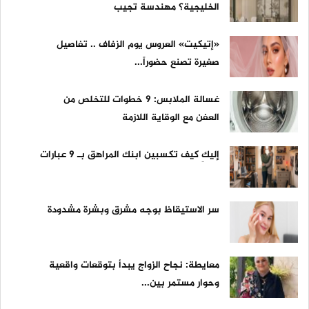
الخليجية؟ مهندسة تجيب
«إتيكيت» العروس يوم الزفاف .. تفاصيل
صغيرة تصنع حضوراً...
غسالة الملابس: 9 خطوات للتخلص من
العفن مع الوقاية اللازمة
إليكِ كيف تكسبين ابنك المراهق بـ 9 عبارات
سر الاستيقاظ بوجه مشرق وبشرة مشدودة
معايطة: نجاح الزواج يبدأ بتوقعات واقعية
وحوار مستمر بين...