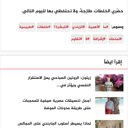
حضّري الخلطات طازجةً، ولا تحتفظي بها لليوم التالي.
وسوم:
#ما
#أهمية
#الزبادي
#للبشرة؟
#خلطات
#طبيعية
#تمنحكِ
#إشراقةً
#لا
#تقاوَم
إقرأ ايضاً
زيتون: الروتين الصباحي يعزز الاستقرار
النفسي ويؤثر في...
أجمل تنسيقات عصرية صيفية للمحجبات
على طريقة مدونات الموضة
لماذا يسيطر أسلوب الجابندي على المجالس