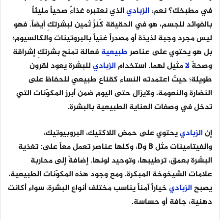
في مطبخك؟ نعم،
الزبادي
الذي نعتبره غذاءً صحياً مليئاً
بالفوائد للجسم، هو في الحقيقة كَنزٌ ثمين لبشرتكِ أيضاً. فهو
ليس مجرد وجبة لذيذة أو مصدراً غنياً بالبروتينات والكالسيوم؛
بل هو يحتوي على عناصر
طبيعية
فعالة تمنح بشرتكِ إشراقة
وصحةً
لا
مثيل لهما. استخدام
الزبادي
للبشرة يعود لقرون
طويلة؛ حيث اعتمدته النساء كقناع طبيعي للحفاظ على
النضارة والنعومة، ولايزال حتى اليوم ضمن أبرز المكوّنات التي
تدخل في وصفات العناية الطبيعية بالبشرة.
إن
الزبادي
يحتوي على حمض اللاكتيك، البروبيوتيك،
والفيتامينات مثل B وD، وكلها عناصر تعمل معاً على: تغذية
البشرة بعمق، ترطيبها، وتوحيد لونها. إضافةً إلى محاربة
علامات الشيخوخة المبكرة. ومع وجود هذه المكوّنات الطبيعية،
يصبح
الزبادي
خياراً آمناً يناسب مختلف أنواع البشرة، سواء أكانت
دهنية، جافة أو حساسة.