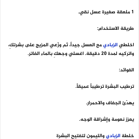
1 ملعقة صغيرة عسل نقي.
طريقة الاستخدام:
اخلطي
الزبادي
مع العسل جيداً، ثم وزّعي المزيج على بشرتكِ،
واتركيه لمدة 20 دقيقة. اغسلي وجهكِ بالماء الفاتر.
الفوائد:
ترطيب البشرة ترطيباً عميقاً.
يهدّئ الجفاف والاحمرار.
يعزز نعومة وإشراقة الوجه.
خلطة
الزبادي
والليمون لتفتيح البشرة