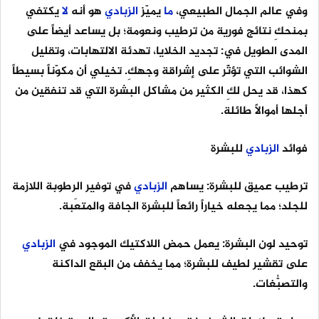
وفي عالم الجمال الطبيعي،
ما
يميّز
الزبادي
هو أنه
لا
يكتفي
بمنحكِ نتائج فورية من ترطيب ونعومة؛ بل يساعد أيضاً على
المدى الطويل في: تجديد الخلايا، تهدئة الالتهابات، وتقليل
الشوائب التي تؤثّر على إشراقة وجهكِ. تخيلي أن مكوّناً بسيطاً
كهذا، قد يحل لكِ الكثير من مشاكل البشرة التي قد تنفقين من
أجلها أموالاً طائلة.
فوائد
الزبادي
للبشرة
ترطيب عميق للبشرة: يساهم
الزبادي
في توفير الرطوبة اللازمة
للجلد؛ مما يجعله خياراً رائعاً للبشرة الجافة والمتعَبة.
توحيد لون البشرة: يعمل حمض اللاكتيك الموجود في
الزبادي
على تقشير لطيف للبشرة؛ مما يخفف من البقع الداكنة
والتصبُّغات.