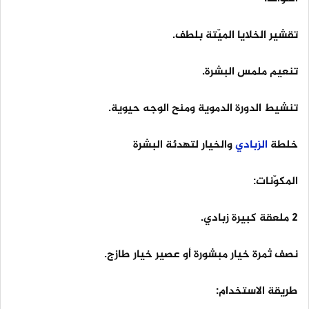
تقشير الخلايا الميّتة بلطف.
تنعيم ملمس البشرة.
تنشيط الدورة الدموية ومنح الوجه حيوية.
خلطة
الزبادي
والخيار لتهدئة البشرة
المكوّنات:
2 ملعقة كبيرة زبادي.
نصف ثمرة خيار مبشورة أو عصير خيار طازج.
طريقة الاستخدام: