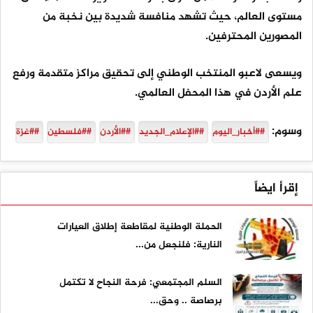
مستوى العالم، حيث تشهد منافسة شديدة بين نخبة من
المصورين المحترفين.
ويسعى لاعبو المنتخب الوطني إلى تحقيق مراكز متقدمة ورفع
علم الأردن في هذا المحفل العالمي.
وسوم:
##أخبار_اليوم
##الإعلام_الجديد
##الأردن
##فلسطين
##غزة
إقرأ ايضاً
الحملة الوطنية لمقاطعة إطلاق العيارات
النارية: فلنجعل من...
السلم المجتمعي: فرحة النجاح لا تكتمل
برصاصة .. وحق...