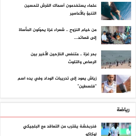
علماء يستخدمون أسماك القرش لتحسين
التنبؤ بالأعاصير
من خيام النزوح .. شعراء غزة يحوّلون المأساة
إلى قصائد...
بحر غزة .. متنفس النازحين الأخير بين
الرصاص والتلوث
زياش يعود إلى تدريبات الوداد وفي يده اسم
"فلسطين"
رياضة
فنربخشة يقترب من التعاقد مع البلجيكي
لوكاكو