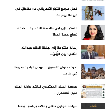
فصل مبرمج للتيار الكهربائي عن مناطق في
دير علا يوم غد
التفكير الإيجابي والصحة النفسية .. علاقة
تصنع جودة الحياة
رسالة مفتوحة إلى جلالة الملك عبدالله
الثاني: بين الرُؤىً...
ندوة بعنوان "المفرق .. عروس البادية ودورها
في بناء...
جمعية السلم المجتمعي تناشد جلالة الملك
صون الاستقرار...
سياحة عجلون تطلق رحلات برنامج "أردننا