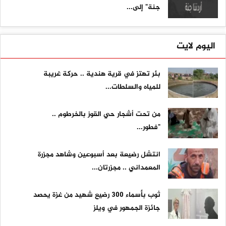
جنة" إلى...
اليوم لايت
بئر تهتز في قرية هندية .. حركة غريبة
للمياه والسلطات...
من تحت أشجار حي القوز بالخرطوم ..
"فطور...
انتشل رضيعة بعد أسبوعين وشاهد مجزرة
المعمداني .. مجزرتان...
ثوب بأسماء 300 رضيع شهيد من غزة يحصد
جائزة الجمهور في ويلز