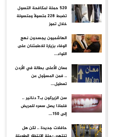
520 حملة لمكافحة التسول
تضبط 228 متسولًا ومتسولة
خلال تموز
الهاشميون يجسدون نهج
الوفاء بزيارة للاطمئنان على
اللواء...
معان الأعلى بطالة في الأردن
.. فمن المسؤول عن
تعطيل...
سن الزيركون بـ7 دنانير ..
فلماذا يصل سعره للمريض
إلى 150...
حافلات جديدة .. لكن هل
تنتهي رحلة الانتظار الطويلة