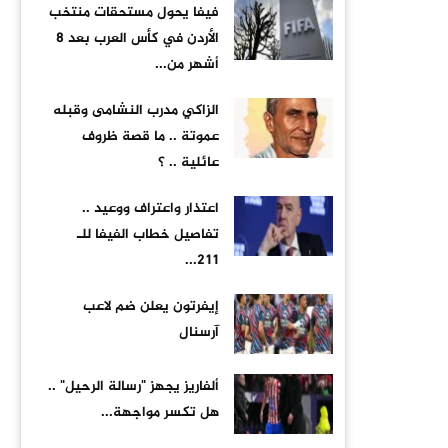
فيفا يحول مستحقات منتخب
الأردن في كأس العرب بعد 8
أشهر من...
الزاكي مدرب النشامى وقبله
عموتة .. ما قصة ظروف
عائلية .. ؟
اعتذار واعتراف ووعيد ..
تفاصيل خطاب الفيفا للـ
211...
إيفرتون يعلن ضم لاعب
آرسنال
ألفاريز يجهز "رسالة الرحيل" ..
هل تكسر مواجهة...