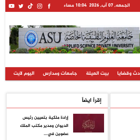
الجمعه, 07 آب, 2026
10:04 مساء
دث وقضايا
بيت العيلة
جامعات ومدارس
اليوم لايت
إقرأ ايضاً
إرادة ملكية بتعيين رئيس
الديوان ومدير مكتب الملك
عضوين في...