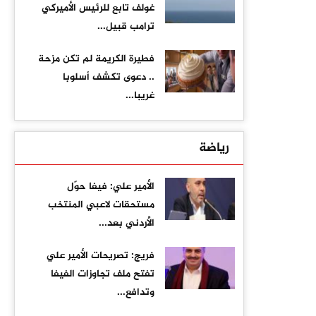
غولف تابع للرئيس الأميركي
ترامب قبيل...
فطيرة الكريمة لم تكن مزحة
.. دعوى تكشف أسلوبا
غريبا...
رياضة
الأمير علي: فيفا حوّل
مستحقات لاعبي المنتخب
الأردني بعد...
فريج: تصريحات الأمير علي
تفتح ملف تجاوزات الفيفا
وتدافع...