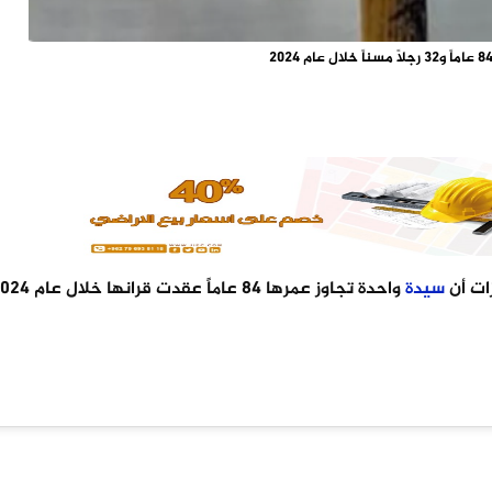
زات أن
سيدة