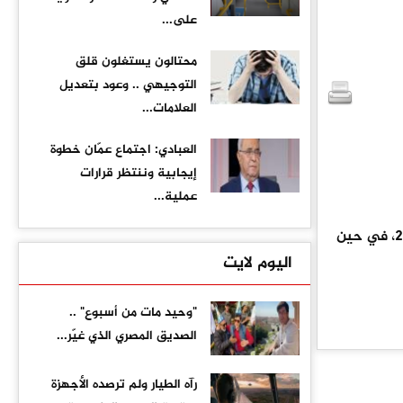
على...
محتالون يستغلون قلق
التوجيهي .. وعود بتعديل
العلامات...
العبادي: اجتماع عمّان خطوة
إيجابية وننتظر قرارات
عملية...
واحدة تجاوز عمرها 84 عاماً عقدت قرانها خلال عام 2024، في حين
اليوم لايت
"وحيد مات من أسبوع" ..
الصديق المصري الذي غيّر...
رآه الطيار ولم ترصده الأجهزة