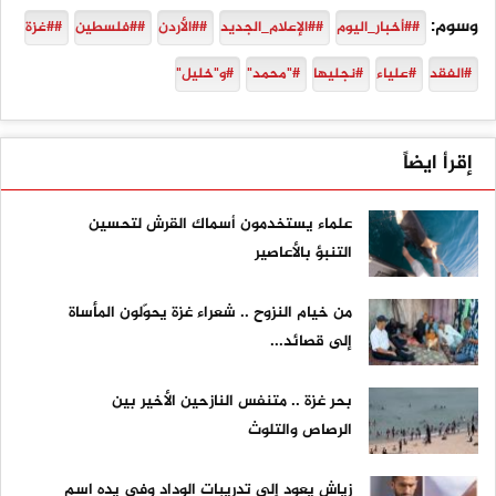
وسوم:
##أخبار_اليوم
##الإعلام_الجديد
##الأردن
##فلسطين
##غزة
#الفقد
#علياء
#نجليها
#"محمد"
#و"خليل"
إقرأ ايضاً
علماء يستخدمون أسماك القرش لتحسين
التنبؤ بالأعاصير
من خيام النزوح .. شعراء غزة يحوّلون المأساة
إلى قصائد...
بحر غزة .. متنفس النازحين الأخير بين
الرصاص والتلوث
زياش يعود إلى تدريبات الوداد وفي يده اسم