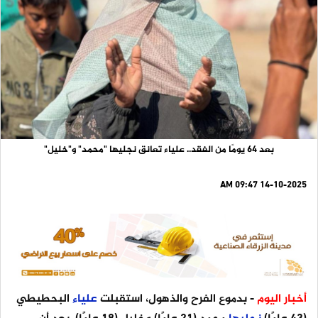
بعد 64 يومًا من الفقد.. علياء تعانق نجليها "محمد" و"خليل"
14-10-2025 09:47 AM
أخبار اليوم
- بدموع الفرح والذهول، استقبلت
علياء
البحطيطي