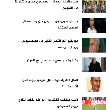
بعد دقيقة الحداد .. أودينيزي يحرم برشلونة
من التتويج
برشلونة ورودري .. عرض ثانٍ واستعجال
لحسم الصفقة
مورينيو: لم أنتظر الكثير من فينيسيوس ..
وبرناردو يفتقد...
وفاة والد ميسي بعد صراع مع المرض
المال ( الرياضي) .. هل سيغير وجه الكرة
الأردنية .. ؟
لاعب منتخب النشامى أبو طه ينضم لنادي
نيوم السعودي