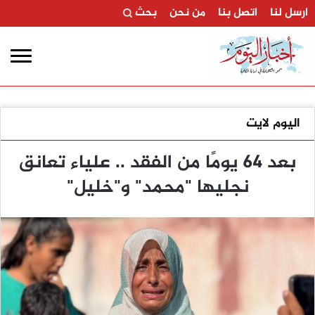
ارسل لنا
اتصل بنا
من نحن
بحث
اليوم لايت
بعد 64 يومًا من الفقد .. علياء تعانق
نجليها "محمد" و"خليل"