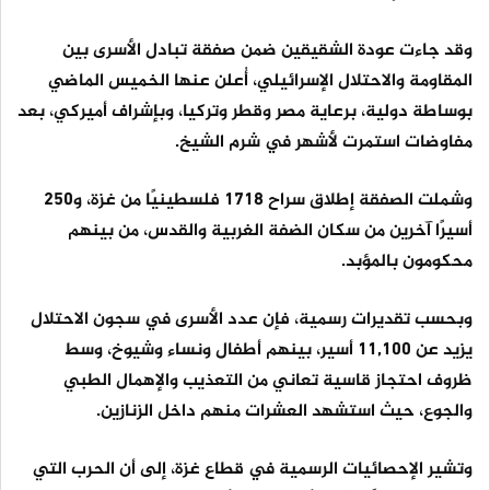
وقد جاءت عودة الشقيقين ضمن صفقة تبادل الأسرى بين
المقاومة والاحتلال الإسرائيلي، أُعلن عنها الخميس الماضي
بوساطة دولية، برعاية مصر وقطر وتركيا، وبإشراف أميركي، بعد
مفاوضات استمرت لأشهر في شرم الشيخ.
وشملت الصفقة إطلاق سراح 1718 فلسطينيًا من غزة، و250
أسيرًا آخرين من سكان الضفة الغربية والقدس، من بينهم
محكومون بالمؤبد.
وبحسب تقديرات رسمية، فإن عدد الأسرى في سجون الاحتلال
يزيد عن 11,100 أسير، بينهم أطفال ونساء وشيوخ، وسط
ظروف احتجاز قاسية تعاني من التعذيب والإهمال الطبي
والجوع، حيث استشهد العشرات منهم داخل الزنازين.
وتشير الإحصائيات الرسمية في قطاع غزة، إلى أن الحرب التي