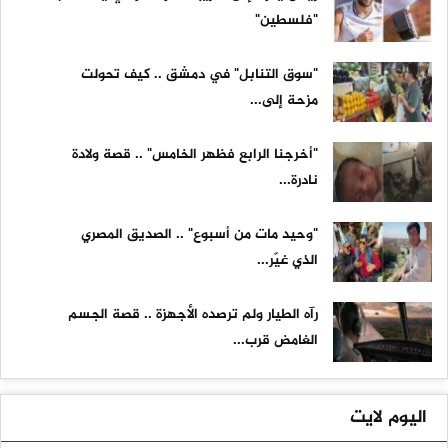
"فلسطين"
"سوق التنابل" في دمشق .. كيف تحولت
مزحة إلى...
"أخرجنا الرابع فظهر الخامس" .. قصة ولادة
نادرة...
"وحيد مات من أسبوع" .. الصديق المصري
الذي غيّر...
رآه الطيار ولم ترصده الأجهزة .. قصة الجسم
الغامض قرب...
اليوم لايت