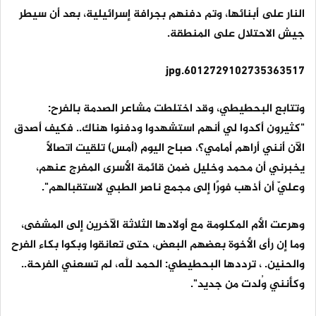
النار على أبنائها، وتم دفنهم بجرافة إسرائيلية، بعد أن سيطر
جيش الاحتلال على المنطقة.
6012729102735363517.jpg
وتتابع البحطيطي، وقد اختلطت مشاعر الصدمة بالفرح:
"كثيرون أكدوا لي أنهم استشهدوا ودفنوا هناك.. فكيف أصدق
الآن أنني أراهم أمامي؟، صباح اليوم (أمس) تلقيت اتصالاً
يخبرني أن محمد وخليل ضمن قائمة الأسرى المفرج عنهم،
وعليّ أن أذهب فورًا إلى مجمع ناصر الطبي لاستقبالهم".
وهرعت الأم المكلومة مع أولادها الثلاثة الآخرين إلى المشفى،
وما إن رأى الأخوة بعضهم البعض، حتى تعانقوا وبكوا بكاء الفرح
والحنين. ، ترددها البحطيطي: الحمد لله، لم تسعني الفرحة..
وكأنني وُلدت من جديد".