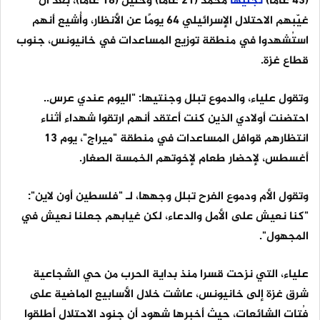
(43 عامًا)
نجليها
محمد (21 عامًا) وخليل (18 عامًا)، بعد أن
غيّبهم الاحتلال الإسرائيلي 64 يومًا عن الأنظار، وأُشيع أنهم
استُشهدوا في منطقة توزيع المساعدات في خانيونس، جنوب
قطاع غزة.
وتقول علياء، والدموع تبلل وجنتيها: "اليوم عندي عرس..
احتضنت أولادي الذين كنت أعتقد أنهم ارتقوا شهداء أثناء
انتظارهم قوافل المساعدات في منطقة "ميراج"، يوم 13
أغسطس، لإحضار طعام لإخوتهم الخمسة الصغار.
وتقول الأم ودموع الفرح تبلل وجهها، لـ "فلسطين أون لاين":
"كنا نعيش على الأمل والدعاء، لكن غيابهم جعلنا نعيش في
المجهول".
علياء، التي نزحت قسرا منذ بداية الحرب من حي الشجاعية
شرق غزة إلى خانيونس، عاشت خلال الأسابيع الماضية على
فُتات الشائعات، حيث أخبرها شهود أن جنود الاحتلال أطلقوا