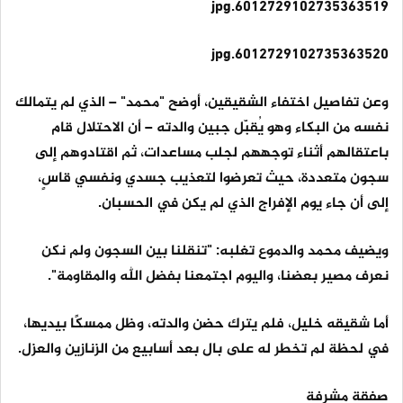
6012729102735363519.jpg
6012729102735363520.jpg
وعن تفاصيل اختفاء الشقيقين، أوضح "محمد" – الذي لم يتمالك
نفسه من البكاء وهو يُقبّل جبين والدته – أن الاحتلال قام
باعتقالهم أثناء توجههم لجلب مساعدات، ثم اقتادوهم إلى
سجون متعددة، حيث تعرضوا لتعذيب جسدي ونفسي قاسٍ،
إلى أن جاء يوم الإفراج الذي لم يكن في الحسبان.
ويضيف محمد والدموع تغلبه: "تنقلنا بين السجون ولم نكن
نعرف مصير بعضنا، واليوم اجتمعنا بفضل الله والمقاومة".
أما شقيقه خليل، فلم يترك حضن والدته، وظل ممسكًا بيديها،
في لحظة لم تخطر له على بال بعد أسابيع من الزنازين والعزل.
صفقة مشرفة