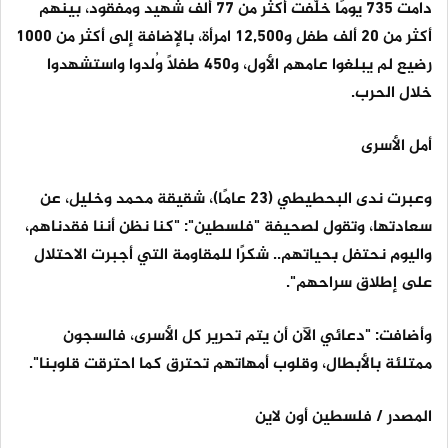
دامت 735 يومًا خلّفت أكثر من 77 ألف شهيد ومفقود، بينهم
أكثر من 20 ألف طفل و12,500 امرأة، بالإضافة إلى أكثر من 1000
رضيع لم يبلغوا عامهم الأول، و450 طفلًا وُلدوا واستشهدوا
خلال الحرب.
أمل الأسرى
وعبرت ندى البحطيطي (23 عامًا)، شقيقة محمد وخليل، عن
سعادتها، وتقول لصحيفة "فلسطين": "كنا نظن أننا فقدناهم،
واليوم نحتفل بحياتهم.. شكرًا للمقاومة التي أجبرت الاحتلال
على إطلاق سراحهم".
وأضافت: "دعائي الآن أن يتم تحرير كل الأسرى، فالسجون
ممتلئة بالأبطال، وقلوب أمهاتهم تحترق كما احترقت قلوبنا".
المصدر / فلسطين أون لاين