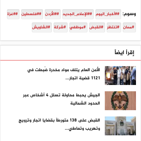
وسوم:
##أخبار_اليوم
##الإعلام_الجديد
##الأردن
##فلسطين
##غزة
#معان
#تنتظر
#القبض
#موظفي
#شركة
#الشاويش
إقرأ ايضاً
الأمن العام يتلف مواد مخدرة ضُبطت في
1121 قضية اتجار...
الجيش يحبط محاولة تسلل 4 أشخاص عبر
الحدود الشمالية
القبض على ١٣٨ متورطاً بقضايا اتجار وترويج
وتهريب وتعاطي...