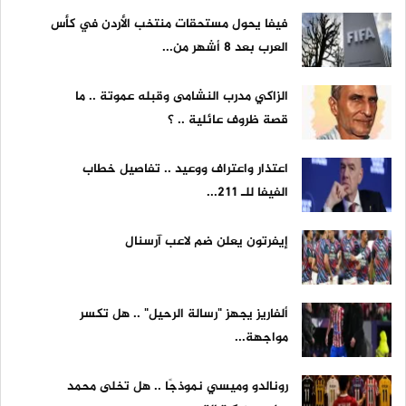
فيفا يحول مستحقات منتخب الأردن في كأس
العرب بعد 8 أشهر من...
الزاكي مدرب النشامى وقبله عموتة .. ما
قصة ظروف عائلية .. ؟
اعتذار واعتراف ووعيد .. تفاصيل خطاب
الفيفا للـ 211...
إيفرتون يعلن ضم لاعب آرسنال
ألفاريز يجهز "رسالة الرحيل" .. هل تكسر
مواجهة...
رونالدو وميسي نموذجًا .. هل تخلى محمد