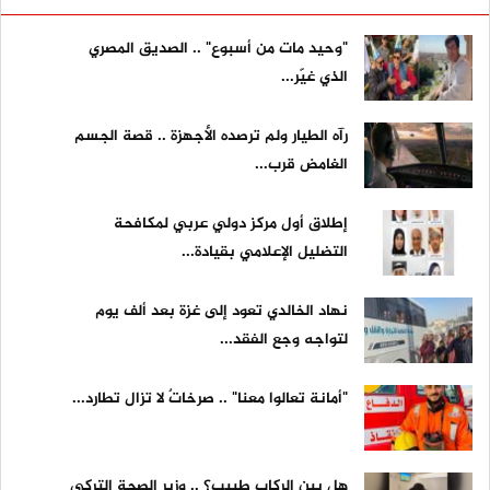
"وحيد مات من أسبوع" .. الصديق المصري
الذي غيّر...
رآه الطيار ولم ترصده الأجهزة .. قصة الجسم
الغامض قرب...
إطلاق أول مركز دولي عربي لمكافحة
التضليل الإعلامي بقيادة...
نهاد الخالدي تعود إلى غزة بعد ألف يوم
لتواجه وجع الفقد...
"أمانة تعالوا معنا" .. صرخاتٌ لا تزال تطارد...
هل بين الركاب طبيب؟ .. وزير الصحة التركي