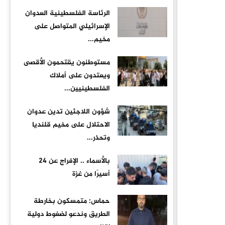
الرئاسة الفلسطينية العدوان
الإسرائيلي المتواصل على
مخيم...
مستوطنون يقتحمون الأقصى
ويعتدون على أملاك
الفلسطينيين...
شؤون اللاجئين تدين عدوان
الاحتلال على مخيم قلنديا
وتحذر...
بالأسماء .. الإفراج عن 24
أسيرًا من غزة
حماس: متمسكون بخارطة
الطريق وندعو لضغوط دولية