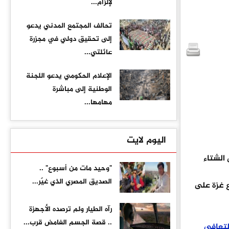
لإلزام...
تحالف المجتمع المدني يدعو
إلى تحقيق دولي في مجزرة
عائلتي...
الإعلام الحكومي يدعو اللجنة
الوطنية إلى مباشرة
مهامها...
اليوم لايت
 الشتاء
"وحيد مات من أسبوع" ..
الصديق المصري الذي غيّر...
 غزة على
رآه الطيار ولم ترصده الأجهزة
.. قصة الجسم الغامض قرب...
لتعافي