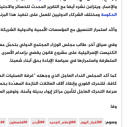
والإعمار، ويتزامن نشره أيضا مع التقرير المحدث للخسائر والاحت
الحكومة
ومختلف الشركاء الدوليين للعمل على تنفيذ هذا البرن
وأكّد استمرار التنسيق مع المؤسسات الأممية والدولية الشريك
وفي سياق آخر، طالب مجلس الوزراء المجتمع الدولي بتحمّل مسؤ
الكنيست الإسرائيلية على مشروع قانون يقضي بإعدام الأسرى ا
المتطرفة واستمرارها في سياسة الإبادة بحق أبناء شعبنا.
كما أكد المجلس النداء العاجل الذي وجهته "غرفة العمليات الحك
كافة، للتحرك الفوري وإنقاذ آلاف العائلات النازحة المهدّدة ب
سرعة التحرك العاجل لتأمين مراكز إيواء بديلة وآمنة، وتوفير ال
وفا
وسوم:
##أخبار_اليوم
##الإعلام_الجديد
##الأردن
##فلسطين
##غ