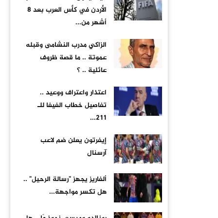
الأردن في كأس العرب بعد 8
أشهر من...
الزاكي مدرب النشامى وقبله
عموتة .. ما قصة ظروف
عائلية .. ؟
اعتذار واعتراف ووعيد ..
تفاصيل خطاب الفيفا للـ
211...
إيفرتون يعلن ضم لاعب
آرسنال
ألفاريز يجهز "رسالة الرحيل" ..
هل تكسر مواجهة...