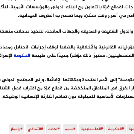
ياجات لقطاع غزة بالتعاون مع البنك الدولي والمؤسسات الأممية، لتأك
امج في أسرع وقت ممكن، وبما تسمح به الظروف الميدانية.
ة والدول الشقيقة والصديقة والجهات المانحة، لتنفيذ تدخلات منسقة
ولياته القانونية والأخلاقية بالضغط لوقف إجراءات الاحتلال ومصاد
لفلسطينيين، معتبرًا ذلك مؤشرًا جديدًا على طبيعة
الحكومة
الإسرائ
ومية" إلى الأمم المتحدة ووكالاتها الإغاثية، وإلى المجتمع الدولي 
خطر الغرق في المناطق المنخفضة من قطاع غزة مع اقتراب فصل الشتاء،
مستلزمات الأساسية للحيلولة دون تفاقم الكارثة الإنسانية الوشيكة.
زة
#الحكومة
#الفلسطينية
#تعمم
#لخطة
#التعافي
#وإعمار