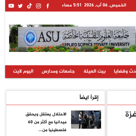
الخميس, 06 آب, 2026
5:51 مساء
دث وقضايا
بيت العيلة
جامعات ومدارس
اليوم لايت
إقرأ ايضاً
زة
الاحتلال يعتقل ويحقق
ميدانيا مع أكثر من 60
فلسطينيا من...