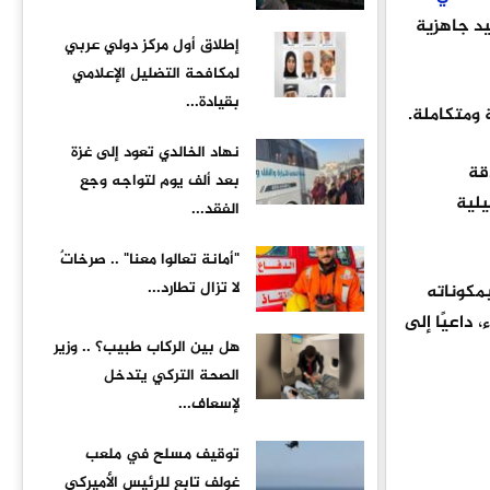
يد جاهزية
إطلاق أول مركز دولي عربي
لمكافحة التضليل الإعلامي
بقيادة...
 ومتكاملة.
نهاد الخالدي تعود إلى غزة
قة
بعد ألف يوم لتواجه وجع
يلية
الفقد...
"أمانة تعالوا معنا" .. صرخاتٌ
لا تزال تطارد...
بمكوناته
 داعيًا إلى
هل بين الركاب طبيب؟ .. وزير
الصحة التركي يتدخل
لإسعاف...
توقيف مسلح في ملعب
غولف تابع للرئيس الأميركي